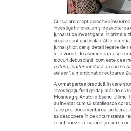
Cursul are drept obiective însușirea 
investigativ, precum și dezvoltarea d
jurnalist de investigație. În primele 
și care sunt particularitățile esenți
jurnaliștilor, dar și detalii legate de
le-a vorbit, de asemenea, despre imp
alocuri debusolată, cum este cea 
natură, indiferent dacă au sau nu ba
de aer”,
a menționat directoarea Zia
A urmat partea practică, în care stud
investigații, fiind ghidați atât de cătr
Moșneag și Anatolie Eșanu, ultimul fi
au învățat cum să stabilească corect
face pre-documentarea, au lucrat cu 
să descopere în ce circumstanțe repo
reacționeze la zvonuri și cum să nu s