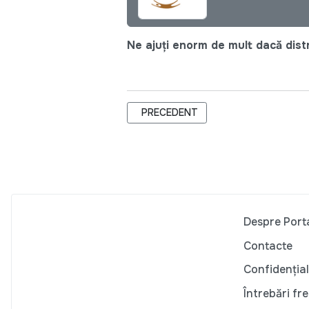
Ne ajuți enorm de mult dacă distri
ARTICOL PRECEDENT: CAPITALA VA 
PRECEDENT
Despre Port
Contacte
Confidențial
Întrebări fr