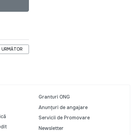
ARTICOLUL URMĂTOR: CAPACITATEA DE A SE MOBILIZA, CURIOZI
URMĂTOR
Granturi ONG
Anunțuri de angajare
ică
Servicii de Promovare
udit
Newsletter