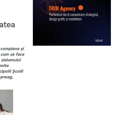
tatea
i complexe și
t cum se face
e sistemului
umite
polii Școlii
oșneag,