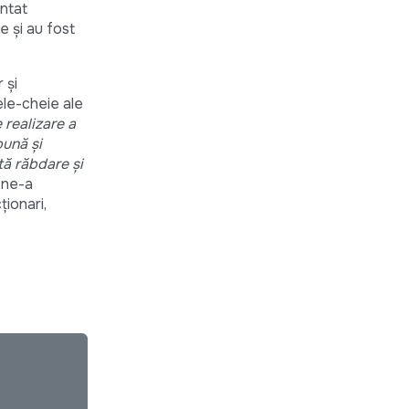
entat
e și au fost
 și
ele-cheie ale
 realizare a
bună și
tă răbdare și
 ne-a
ionari,