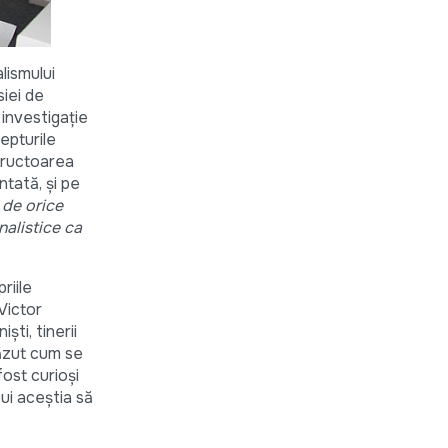
lismului
siei de
 investigație
repturile
nstructoarea
tată, și pe
 de orice
nalistice ca
riile
 Victor
ști, tinerii
văzut cum se
ost curioși
ui aceștia să