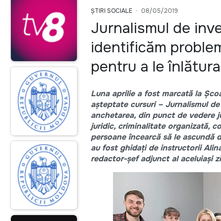
ȘTIRI SOCIALE
08/05/2019
Jurnalismul de inve
identificăm proble
pentru a le înlătura
Luna aprilie a fost marcată la Șco
așteptate cursuri – Jurnalismul de
anchetarea, din punct de vedere jurn
juridic, criminalitate organizată, c
persoane încearcă să le ascundă de
au fost ghidați de instructorii Ali
redactor-șef adjunct al aceluiași z