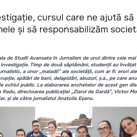
stigație, cursul care ne ajută să
mele și să responsabilizăm socie
ala de Studii Avansate în Jurnalism de unul dintre cele ma
 investigație. Timp de două săptămâni, studenții au învăța
alistic, a unor „maladii” ale societății, cum ar fi: erori al
orupție, spălări de bani, delapidări, abuzuri, ș.a., pe care an
 ochiul public. La elaborarea anchetelor de acest gen disci
na Radu, directoarea publicației „Ziarul de Gardă”, Victor M
iar, și de către jurnalistul Anatolie Eșanu.