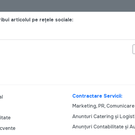
bui articolul pe rețele sociale:
GĂZDUI TURNEUL INTERNAȚIONAL DE TENIS ”J5 CHIȘINĂU”
Contractare Servicii:
al
Marketing, PR, Comunicare
Anunturi Catering și Logist
itate
Anunțuri Contabilitate și A
ecvente