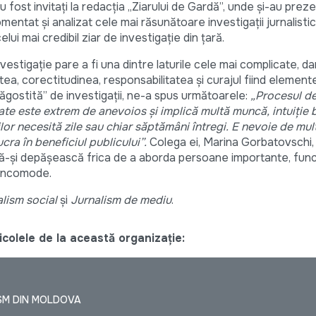
ti au fost invitați la redacția „Ziarului de Gardă”, unde și-au prez
mentat și analizat cele mai răsunătoare investigații jurnalistic
celui mai credibil ziar de investigație din țară.
nvestigație pare a fi una dintre laturile cele mai complicate, dar
atea, corectitudinea, responsabilitatea și curajul fiind element
răgostită” de investigații, ne-a spus următoarele:
„Procesul de
itate este extrem de anevoios și implică multă muncă, intuiție 
ilor necesită zile sau chiar săptămâni întregi. E nevoie de mul
ucra în beneficiul publicului”.
Colega ei, Marina Gorbatovschi,
 să-și depășească frica de a aborda persoane importante, funcț
i incomode.
lism social
și
Jurnalism de mediu
.
colele de la această organizație:
SM DIN MOLDOVA