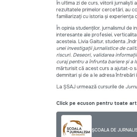
În ultima zi de curs, viitorii jurnaliș
rezultatele primelor cercetări, au co
familiarizați cu istoria și experiența 
În opinia studenților, jurnalismul de i
interesante ale profesiei, verticalit
acesteia. Livia Gaitur, studenta „înd
unei investigații jurnalistice de cal
riscuri. Deseori, validarea informați
curaj pentru a înfrunta bariere și a l
mărturisit că acest curs a ajutat-o
demnitari și de a le adresa întrebăr
La ȘSAJ urmează cursurile de
Jurna
Click pe ecuson pentru toate arti
ȘCOALA DE JURNALI