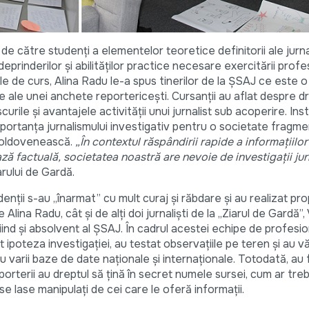
de către studenți a elementelor teoretice definitorii ale jurna
eprinderilor și abilităților practice necesare exercitării profe
zile de curs, Alina Radu le-a spus tinerilor de la ȘSAJ ce este o
ale ale unei anchete reportericești. Cursanții au aflat despre d
 riscurile și avantajele activității unui jurnalist sub acoperire. I
ortanța jurnalismului investigativ pentru o societate fragmen
moldovenească.
„În contextul răspândirii rapide a informațiilor
ză factuală, societatea noastră are nevoie de investigații jur
rului de Gardă.
enții s-au „înarmat” cu mult curaj și răbdare și au realizat prop
e Alina Radu, cât și de alți doi jurnaliști de la „Ziarul de Gardă”,
ind și absolvent al ȘSAJ. În cadrul acestei echipe de profesioni
 ipoteza investigației, au testat observațiile pe teren și au 
varii baze de date naționale și internaționale. Totodată, au f
rterii au dreptul să țină în secret numele sursei, cum ar treb
e lase manipulați de cei care le oferă informații.