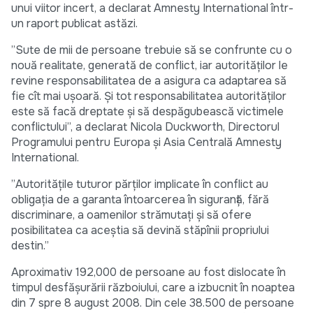
unui viitor incert, a declarat Amnesty International într-
un raport publicat astăzi.
”Sute de mii de persoane trebuie să se confrunte cu o
nouă realitate, generată de conflict, iar autorităţilor le
revine responsabilitatea de a asigura ca adaptarea să
fie cît mai uşoară. Şi tot responsabilitatea autorităţilor
este să facă dreptate şi să despăgubească victimele
conflictului”, a declarat Nicola Duckworth, Directorul
Programului pentru Europa şi Asia Centrală Amnesty
International.
”Autorităţile tuturor părţilor implicate în conflict au
obligaţia de a garanta întoarcerea în siguranţă, fără
discriminare, a oamenilor strămutaţi şi să ofere
posibilitatea ca aceştia să devină stăpînii propriului
destin.”
Aproximativ 192,000 de persoane au fost dislocate în
timpul desfăşurării războiului, care a izbucnit în noaptea
din 7 spre 8 august 2008. Din cele 38.500 de persoane