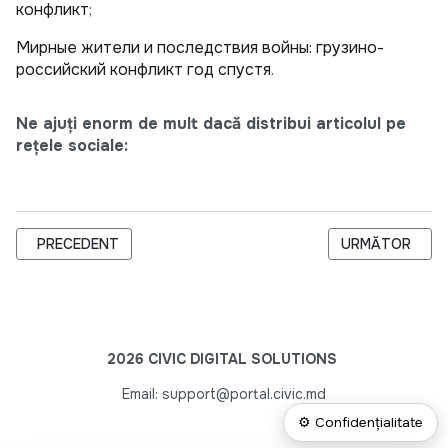
конфликт
;
Мирные жители и последствия войны: грузино-
российский конфликт год спустя
.
Ne ajuți enorm de mult dacă distribui articolul pe
rețele sociale:
ARTICOL PRECEDENT: SCHIMB DE EXPERIENŢĂ LA NIVEL INT
ARTICOLUL URM
PRECEDENT
URMĂTOR
2026 CIVIC DIGITAL SOLUTIONS
Email: support@portal.civic.md
⚙ Confidențialitate