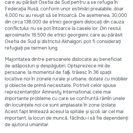
care au părăsit Osetia de Sud pentru a se refugia în
Federaţia Rusă, conform unor estimări prealabile, doar
4,000 nu au reuşit să se întoarcă. De asemenea, 30,000
din circa 138.000 de etnici georgieni dislocaţi din cauza
conflictului, nu se pot întoarce la casele lor. Din restul,
aproximativ 18,500 de etnici georgieni, care au părăsit
Osetia de Sud şi districtul Akhalgori, pot fi consideraţi
refugiaţi pe termen lung.
Majoritatea dintre persoanele dislocate au beneficiat
de adăposturi şi despăgubiri. Optsprezece mii de
persoane, la momentul de faţă, trăiesc în 36 spaţii
locative noi în zonele rurale şi urbane, dotate cu mobilier
şi obiecte de primă necesitate. Potrivit celor spuse
reprezentanţilor Amnesty International, cele mai
importante probleme cu care se confruntă rămîn unele
din locuinţele noi ce sunt amplasate în zone izolate.
Acest fapt limitează acesul la spitale şi şcoli, iar cel mai
important, la locuri de muncă, făcîndu-i să fie dependenţi
de ajutorul umanitar.