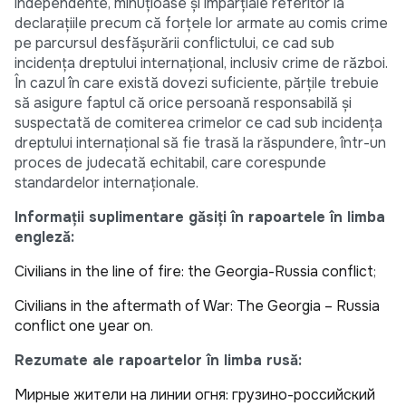
independente, minuţioase şi imparţiale referitor la
declaraţiile precum că forţele lor armate au comis crime
pe parcursul desfăşurării conflictului, ce cad sub
incidenţa dreptului internaţional, inclusiv crime de război.
În cazul în care există dovezi suficiente, părţile trebuie
să asigure faptul că orice persoană responsabilă şi
suspectată de comiterea crimelor ce cad sub incidenţa
dreptului internaţional să fie trasă la răspundere, într-un
proces de judecată echitabil, care corespunde
standardelor internaţionale.
Informaţii suplimentare găsiţi în rapoartele
în limba
engleză:
Civilians in the line of fire: the Georgia-Russia conflict
;
Civilians in the aftermath of War: The Georgia – Russia
conflict one year on
.
Rezumate ale rapoartelor în limba rusă:
Мирные жители на линии огня: грузино-российский