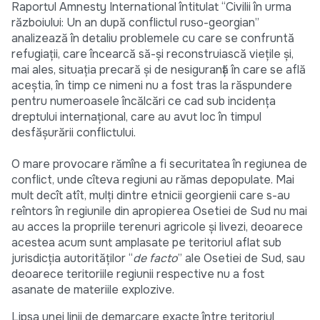
Raportul Amnesty International întitulat “Civilii în urma
războiului: Un an după conflictul ruso-georgian”
analizează în detaliu problemele cu care se confruntă
refugiaţii, care încearcă să-şi reconstruiască vieţile şi,
mai ales, situaţia precară şi de nesiguranţă în care se află
aceştia, în timp ce nimeni nu a fost tras la răspundere
pentru numeroasele încălcări ce cad sub incidenţa
dreptului internaţional, care au avut loc în timpul
desfăşurării conflictului.
O mare provocare rămîne a fi securitatea în regiunea de
conflict, unde cîteva regiuni au rămas depopulate. Mai
mult decît atît, mulţi dintre etnicii georgienii care s-au
reîntors în regiunile din apropierea Osetiei de Sud nu mai
au acces la propriile terenuri agricole şi livezi, deoarece
acestea acum sunt amplasate pe teritoriul aflat sub
jurisdicţia autorităţilor “
de facto
” ale Osetiei de Sud, sau
deoarece teritoriile regiunii respective nu a fost
asanate de materiile explozive.
Lipsa unei linii de demarcare exacte între teritoriul