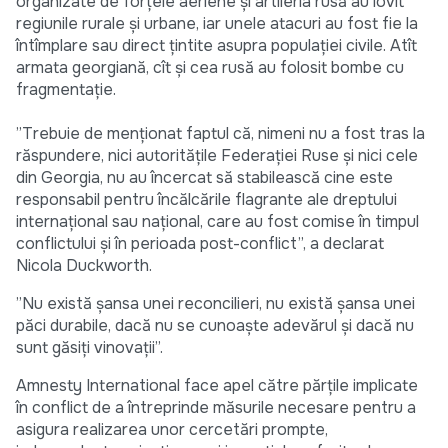
organizate de forţele aeriene şi artileria rusă au lovit
regiunile rurale şi urbane, iar unele atacuri au fost fie la
întîmplare sau direct ţintite asupra populaţiei civile. Atît
armata georgiană, cît şi cea rusă au folosit bombe cu
fragmentaţie.
”Trebuie de menţionat faptul că, nimeni nu a fost tras la
răspundere, nici autorităţile Federaţiei Ruse şi nici cele
din Georgia, nu au încercat să stabilească cine este
responsabil pentru încălcările flagrante ale dreptului
internaţional sau naţional, care au fost comise în timpul
conflictului şi în perioada post-conflict”, a declarat
Nicola Duckworth.
”Nu există şansa unei reconcilieri, nu există şansa unei
păci durabile, dacă nu se cunoaşte adevărul şi dacă nu
sunt găsiţi vinovaţii”.
Amnesty International face apel către părţile implicate
în conflict de a întreprinde măsurile necesare pentru a
asigura realizarea unor cercetări prompte,