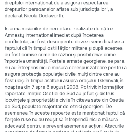
dreptului internaţional, de a asigura respectarea
drepturilor persoanelor aflate sub jurisdicţia lor”, a
declarat Nicola Duckworth.
În urma misiunilor de cercetare, realizate de către
Amnesty International imediat după încetarea
conflictului, au fost descoperite dovezi semnificative a
faptului că în timpul ostilităţilor militare şi după acestea,
au fost comise crime de război şi posibil chiar crime
împotriva umanităţii. Forţele armate georgiene, se pare,
nu au întreprins nici o măsură corespunzătoare pentru a
asigura protecţia populaţiei civile, mulţi dintre care au
fost ucişi în timpul asaltului asupra oraşului Tskhinvali, în
noaptea din 7 spre 8 august 2008. Potrivit informaţiilor
raportate, miliţiile Osetiei de Sud au jefuit şi distrus
locuinţele şi proprietăţile civile în cîteva sate din Osetia
de Sud, populate majoritar de etnici georgieni. De
asemenea, în aceste rapoarte este menţionat faptul că
forţele ruse nu au reuşit să întreprindă nici o măsură
adecvată pentru a preveni asemenea acţiuni. Atacurile