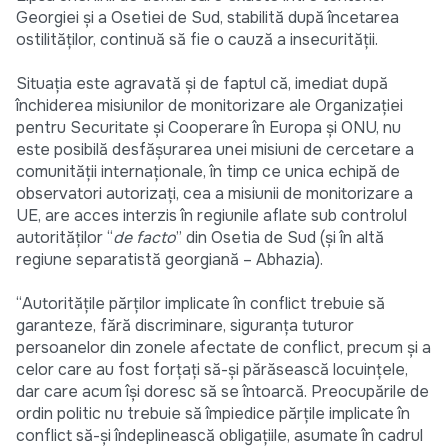
Georgiei şi a Osetiei de Sud, stabilită după încetarea
ostilităţilor, continuă să fie o cauză a insecurităţii.
Situaţia este agravată şi de faptul că, imediat după
închiderea misiunilor de monitorizare ale Organizaţiei
pentru Securitate şi Cooperare în Europa şi ONU, nu
este posibilă desfăşurarea unei misiuni de cercetare a
comunităţii internaţionale, în timp ce unica echipă de
observatori autorizaţi, cea a misiunii de monitorizare a
UE, are acces interzis în regiunile aflate sub controlul
autorităţilor “
de facto
” din Osetia de Sud (şi în altă
regiune separatistă georgiană – Abhazia).
“Autorităţile părţilor implicate în conflict trebuie să
garanteze, fără discriminare, siguranţa tuturor
persoanelor din zonele afectate de conflict, precum şi a
celor care au fost forţaţi să-şi părăsească locuinţele,
dar care acum îşi doresc să se întoarcă. Preocupările de
ordin politic nu trebuie să împiedice părţile implicate în
conflict să-şi îndeplinească obligaţiile, asumate în cadrul