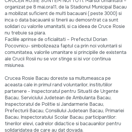
CRUCEA ROSIE SUNTEM NOI TOTI. Marsul Umanitatii –
organizat pe 8 mai,ora11, de la Stadionul Municipal Bacau
a mobilizat suficient de multi bacauani ( peste 3000) si
inca o data bacauanii si tinerii au demosntrat ca sunt
solidari cu valorile umanitatii, si ca ideea de Cruce Rosie
nu trebuie sa piara.
Facliile aprinse de oficialitati – Prefectul Dorian
Pocovnicu- simbolizeaza faptul ca prin noi voluntarii si
comunitatea, valorile umanitare si principiile de existenta
ale Crucii Rosii nu se vor stinge si isi vor continua
misiunea.
Crucea Rosie Bacau doreste sa multumeasca pe
aceasta cale in primul rand voluntarilor, institutiilor
partenere - Inspectoratul pentru Situatii de Urgente
Bacau, Serviciului Judetean de Ambulanta Bacau,
Inspectoratul de Politie si Jandarmerie Bacau,
Prefecturii Bacau, Consiliului Judetean Bacau, Primariei
Bacau, Inspectoratului Scolar Bacau, participantilor:
tinerilor elevi, cadrelor didactice si bacauanilor pentru
solidaridatea de care au dat dovada.