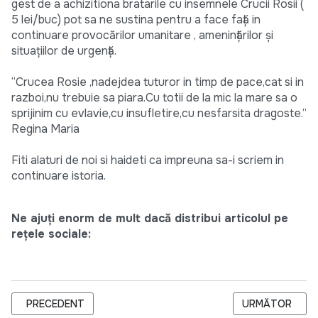
gest de a achizitiona bratarile cu insemnele Crucii Rosii (
5 lei/buc) pot sa ne sustina pentru a face faţă in
continuare provocărilor umanitare , ameninţărilor şi
situaţiilor de urgenţă.
“Crucea Rosie ,nadejdea tuturor in timp de pace,cat si in
razboi,nu trebuie sa piara.Cu totii de la mic la mare sa o
sprijinim cu evlavie,cu insufletire,cu nesfarsita dragoste.”
Regina Maria
Fiti alaturi de noi si haideti ca impreuna sa-i scriem in
continuare istoria.
Ne ajuți enorm de mult dacă distribui articolul pe
rețele sociale:
ARTICOL PRECEDENT: N4, NIT, MOLDOVA 1 SI EU TV AU CAL
ARTICOLUL URM
PRECEDENT
URMĂTOR