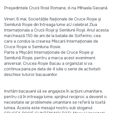
Preşedintele Crucii Rosii Romane, d-na Mihaela Geoană
Vineri, 8 mai, Societăţile Naţionale de Cruce Roşie şi
Semilună Roşie din întreaga lume aU celebrat Ziua
Internaţionala a Crucii Roşii şi Semilunii Roşii. Anul acesta
marchează 150 de ani de la batalia de Solferino, cea
care a condus la crearea Miscarii Internaţionale de
Cruce Roşie si Semiluna Rosie.
Parte a Mişcării Internaţionale de Cruce Roşie şi
Semilună Roşie, pentru a marca acest eveniment
aniversar, Crucea Roşie Bacau a organizat si va
continua pana pe data de 4 iulie o serie de activitati
deschise tuturor bacauanilor.
Invităm bacauanii să se angajeze în acţiuni umanitare,
pentru că în intreaga lume, sprijinul reciproc a devenit o
necesitate iar problemele umanitare se referă la toată
lumea. Acesta este mesajul nostru sub sloganul: