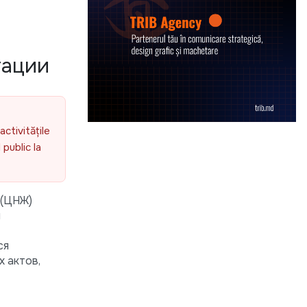
тации
activitățile
public la
 (ЦНЖ)
м
ся
 актов,