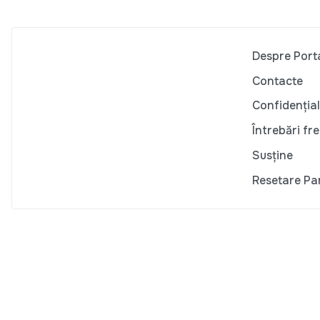
Despre Port
Contacte
Confidențial
Întrebări fr
Susține
Resetare Pa