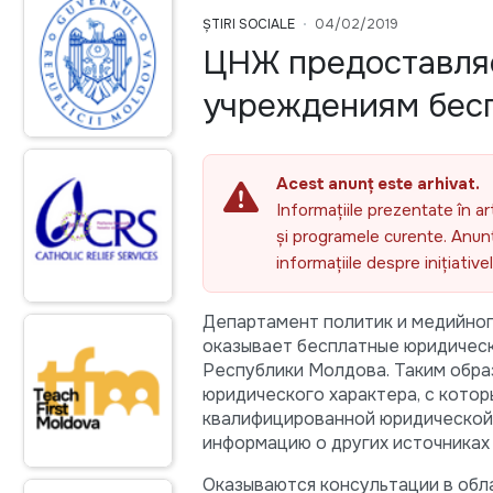
ȘTIRI SOCIALE
04/02/2019
ЦНЖ предоставля
учреждениям бес
Acest anunț este arhivat.
Informațiile prezentate în ar
și programele curente. Anunțu
informațiile despre inițiativ
Департамент политик и медийно
оказывает бесплатные юридичес
Республики Молдовa. Таким обр
юридического характера, с кото
квалифицированной юридической 
информацию о других источниках и
Оказываются консультации в обл