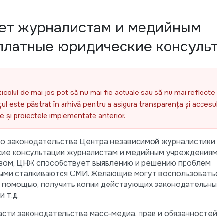
ет журналистам и медийным
платные юридические консуль
ticolul de mai jos pot să nu mai fie actuale sau să nu mai reflecte 
l este păstrat în arhivă pentru a asigura transparența și accesul 
ele și proiectele implementate anterior.
го законодательства Центра независимой журналистики
кие консультации журналистам и медийным учреждения
азом, ЦНЖ способствует выявлению и решению проблем
рыми сталкиваются СМИ. Желающие могут воспользовать
помощью, получить копии действующих законодательных
 т.д.
асти законодательства масс-медиа, прав и обязанностей