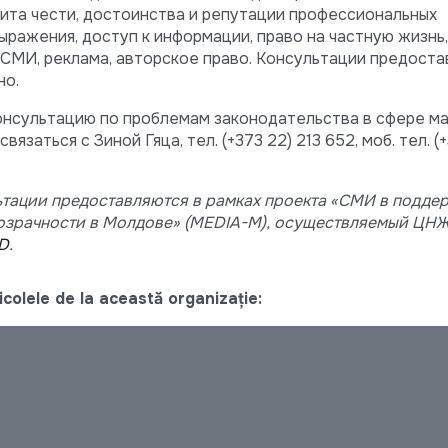
щита чести, достоинства и репутации профессиональных
ыражения, доступ к информации, право на частную жизнь,
СМИ, рeклама, авторское право. Консультации предоста
но.
онсультацию по проблемам законодательства в сфере м
заться с Зиной Гяца, тел. (+373 22) 213 652, моб. тел. (
тации предоставляются в рамках проекта «СМИ в подде
озрачности в Молдове» (MEDIA-M), осуществляемый ЦНЖ 
D
.
colele de la această organizație: