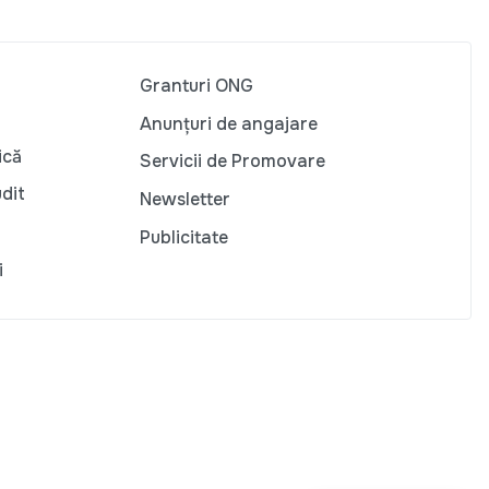
Granturi ONG
Anunțuri de angajare
ică
Servicii de Promovare
udit
Newsletter
Publicitate
i