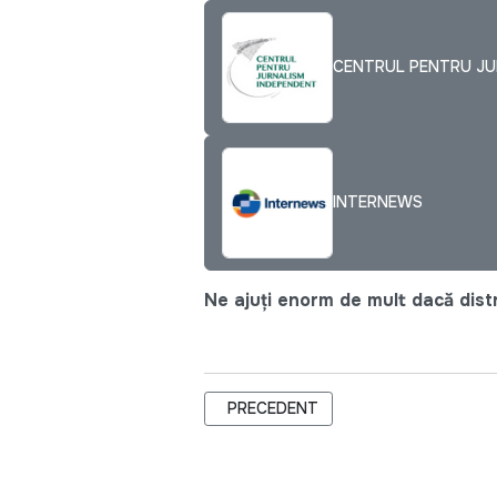
CENTRUL PENTRU JUR
INTERNEWS
Ne ajuți enorm de mult dacă distri
ARTICOL PRECEDENT: CJI OFERĂ CON
PRECEDENT