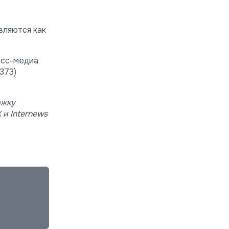
вляются как
асс-медиа
+373)
ржку
и Internews