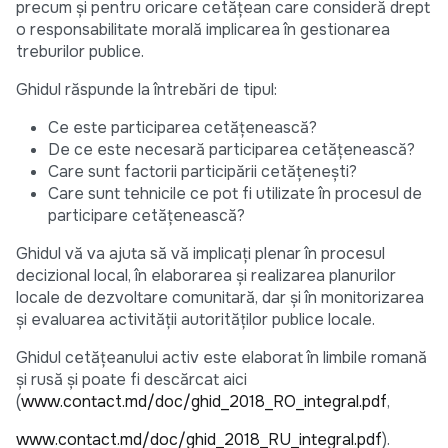
precum şi pentru oricare cetăţean care consideră drept
o responsabilitate morală implicarea în gestionarea
treburilor publice.
Ghidul răspunde la întrebări de tipul:
Ce este participarea cetăţenească?
De ce este necesară participarea cetăţenească?
Care sunt factorii participării cetăţeneşti?
Care sunt tehnicile ce pot fi utilizate în procesul de
participare cetăţenească?
Ghidul vă va ajuta să vă implicaţi plenar în procesul
decizional local, în elaborarea şi realizarea planurilor
locale de dezvoltare comunitară, dar şi în monitorizarea
şi evaluarea activităţii autorităţilor publice locale.
Ghidul cetățeanului activ este elaborat în limbile romană
și rusă și poate fi descărcat aici
(
www.contact.md/doc/ghid_2018_RO_integral.pdf
,
www.contact.md/doc/ghid_2018_RU_integral.pdf
).