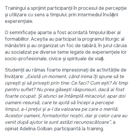
Trainingul a sprijinit participanții în procesul de percepție
și utilizare cu sens a timpului, prin intermediul învățării
experențiale.
O semnificație aparte a fost acordată timpului liber al
formabililor. Aceștia au participat la programul liturgic al
mănăstirii și au organizat un foc de tabără, în jurul căruia
au socializat pe diverse teme legate de experiențele lor
socio-profesionale, civice și spirituale de viață.
Studenții au rămas foarte impresionați de activitățile de
învățare:
„Există un moment, când inima îți spune să te
oprești și să privești prin tine: Ce faci? Cum ești? Ai timp
pentru suflet? Nu prea găsești răspunsuri, dacă ai fost
foarte ocupat. Și atunci se întâmplă miracolul: apar doi
oameni-resursă, care te ajută să începi a percepe
timpul, a-l prețui și a-I da valoarea pe care o merită.
Acestor oameni, formatorilor noștri, dar și celor care au
venit după ajutor le sunt astăzi recunoscătoare”,
a
opinat Adelina Golban, participantă la training.