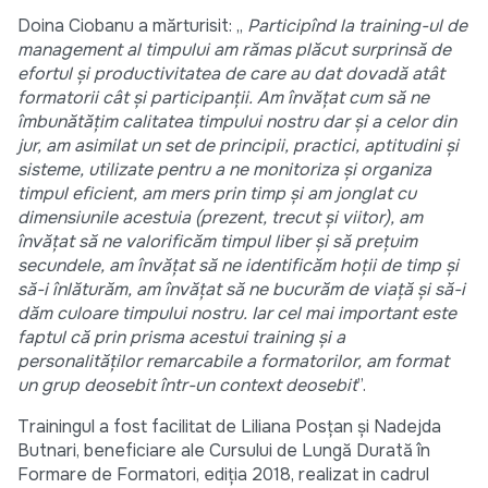
Doina Ciobanu a mărturisit: ,,
Participînd la training-ul de
management al timpului am rămas plăcut surprinsă de
efortul şi productivitatea de care au dat dovadă atât
formatorii cât şi participanţii. Am învăţat cum să ne
îmbunătăţim calitatea timpului nostru dar şi a celor din
jur, am asimilat un set de principii, practici, aptitudini şi
sisteme, utilizate pentru a ne monitoriza şi organiza
timpul eficient, am mers prin timp şi am jonglat cu
dimensiunile acestuia (prezent, trecut şi viitor), am
învăţat să ne valorificăm timpul liber şi să preţuim
secundele, am învăţat să ne identificăm hoţii de timp şi
să-i înlăturăm, am învăţat să ne bucurăm de viaţă şi să-i
dăm culoare timpului nostru. Iar cel mai important este
faptul că prin prisma acestui training şi a
personalităţilor remarcabile a formatorilor, am format
un grup deosebit într-un context deosebit
”.
Trainingul a fost facilitat de Liliana Posțan și Nadejda
Butnari, beneficiare ale Cursului de Lungă Durată în
Formare de Formatori, ediția 2018, realizat in cadrul