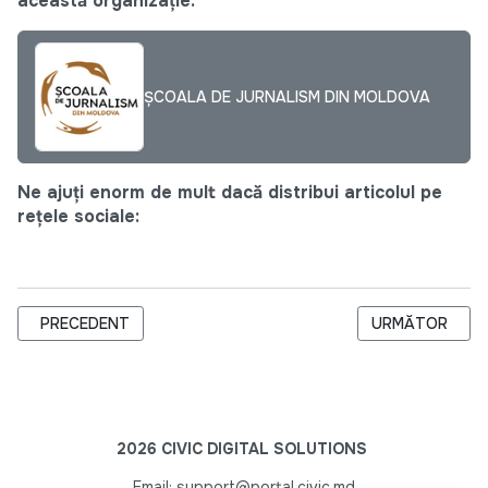
această organizație:
ȘCOALA DE JURNALISM DIN MOLDOVA
Ne ajuți enorm de mult dacă distribui articolul pe
rețele sociale:
ARTICOL PRECEDENT: TOAMNA LA ȘSAJ A ÎNCEPUT CU „POV
ARTICOLUL URM
PRECEDENT
URMĂTOR
2026 CIVIC DIGITAL SOLUTIONS
Email: support@portal.civic.md