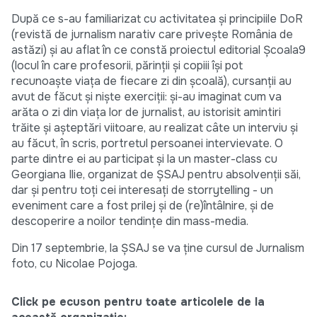
După ce s-au familiarizat cu activitatea și principiile DoR
(revistă de jurnalism narativ care privește România de
astăzi) și au aflat în ce constă proiectul editorial Școala9
(locul în care profesorii, părinții și copiii își pot
recunoaște viața de fiecare zi din școală), cursanții au
avut de făcut și niște exerciții: și-au imaginat cum va
arăta o zi din viața lor de jurnalist, au istorisit amintiri
trăite și așteptări viitoare, au realizat câte un interviu și
au făcut, în scris, portretul persoanei intervievate. O
parte dintre ei au participat și la un master-class cu
Georgiana Ilie, organizat de ȘSAJ pentru absolvenții săi,
dar și pentru toți cei interesați de storrytelling - un
eveniment care a fost prilej și de (re)întâlnire, și de
descoperire a noilor tendințe din mass-media.
Din 17 septembrie, la ȘSAJ se va ține cursul de Jurnalism
foto, cu Nicolae Pojoga.
Click pe ecuson pentru toate articolele de la