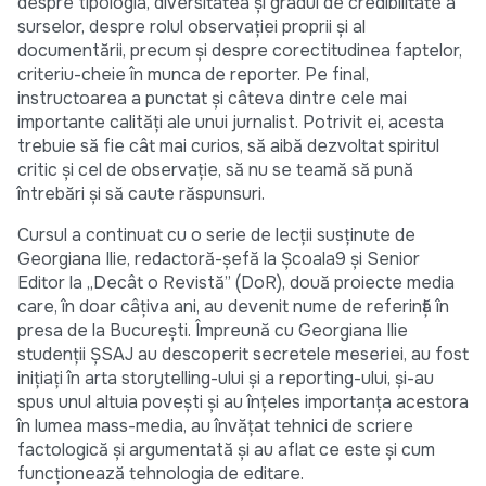
despre tipologia, diversitatea și gradul de credibilitate a
surselor, despre rolul observației proprii și al
documentării, precum și despre corectitudinea faptelor,
criteriu-cheie în munca de reporter. Pe final,
instructoarea a punctat și câteva dintre cele mai
importante calități ale unui jurnalist. Potrivit ei, acesta
trebuie să fie cât mai curios, să aibă dezvoltat spiritul
critic și cel de observație, să nu se teamă să pună
întrebări și să caute răspunsuri.
Cursul a continuat cu o serie de lecții susținute de
Georgiana Ilie, redactoră-șefă la Școala9 și Senior
Editor la „Decât o Revistă” (DoR), două proiecte media
care, în doar câțiva ani, au devenit nume de referință în
presa de la București. Împreună cu Georgiana Ilie
studenții ȘSAJ au descoperit secretele meseriei, au fost
inițiați în arta storytelling-ului și a reporting-ului, și-au
spus unul altuia povești și au înțeles importanța acestora
în lumea mass-media, au învățat tehnici de scriere
factologică și argumentată și au aflat ce este și cum
funcționează tehnologia de editare.