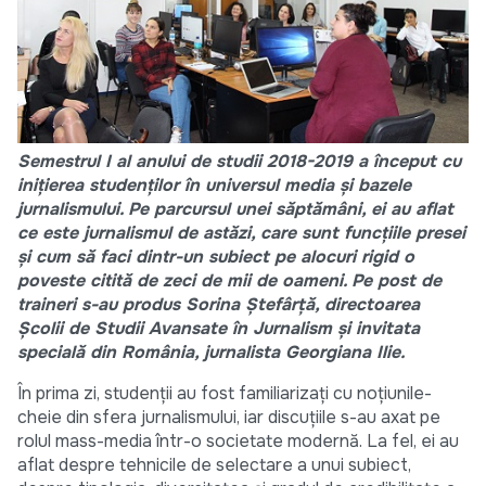
Semestrul I al anului de studii 2018-2019 a început cu
inițierea studenților în universul media și bazele
jurnalismului. Pe parcursul unei săptămâni, ei au aflat
ce este jurnalismul de astăzi, care sunt funcțiile presei
și cum să faci dintr-un subiect pe alocuri rigid o
poveste citită de zeci de mii de oameni. Pe post de
traineri s-au produs Sorina Ștefârță, directoarea
Școlii de Studii Avansate în Jurnalism și invitata
specială din România, jurnalista Georgiana Ilie.
În prima zi, studenții au fost familiarizați cu noțiunile-
cheie din sfera jurnalismului, iar discuțiile s-au axat pe
rolul mass-media într-o societate modernă. La fel, ei au
aflat despre tehnicile de selectare a unui subiect,