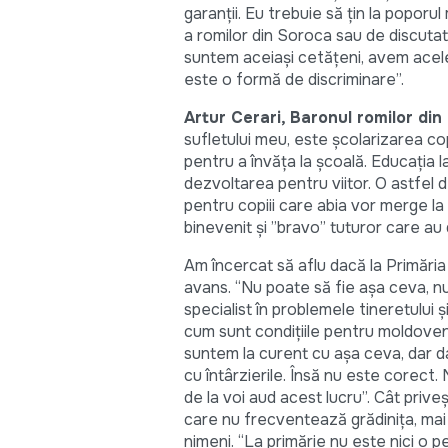
garanții. Eu trebuie să țin la popor
a romilor din Soroca sau de discutat 
suntem aceiași cetățeni, avem aceleaș
este o formă de discriminare”.
Artur Cerari, Baronul romilor di
sufletului meu, este școlarizarea copi
pentru a învăța la școală. Educația l
dezvoltarea pentru viitor. O astfel 
pentru copiii care abia vor merge la 
binevenit și ”bravo” tuturor care au
Am încercat să aflu dacă la Primăria
avans. “Nu poate să fie așa ceva, nu 
specialist în problemele tineretului ș
cum sunt condițiile pentru moldoveni,
suntem la curent cu așa ceva, dar da
cu întârzierile. Însă nu este corect.
de la voi aud acest lucru”. Cât prive
care nu frecventează grădinița, mai 
nimeni. “La primărie nu este nici o 