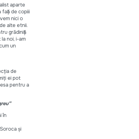
list aparte
față de copiii
avem nici o
de alte etnii.
tru grădiniță
 la noi, i-am
 acum un
ecția de
iți ei pot
dresa pentru a
greu”
i în
 Soroca și