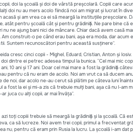
opii, doi la școală și doi de vârstă preșcolară. Copiii care acu
ilalți doi nu au mers acolo fiindcă noi am migrat și lucrat în div
acasă și am vrea ca ei să meargă la instituțiile preșcolare. D
e, atât pentru școală cât și pentru grădiniță. Ne pare bine că 
ori nu ne ajung bani nici de mâncare. Chiar dacă avem casă ma
 Am construit-o pe când erau bani, așa era moda, dar acum e c
stii. Suntem recunoscători pentru această susținere”.
reida cresc cinci copii - Mighel, Eduard, Cristian, Anton și Iosiv
, doi dintre ei petrec adesea timpul la bunica. “Cel mai mic cop
9 ani, 10 ani și 17 ani. Doar cel mai mare a fost la grădiniță câteva 
rimeau pentru că nu eram de acolo. Noi am vrut ca să ducem an
pe de noi, dar acolo ne-au cerut să plătim pe câteva luni înain
l a fost la ei și mi-a zis că trebuie mulți bani, așa că nu l-am m
-ar juca cu alți copii, ar mai învăța”.
 azi toți copiii trebuie să meargă la grădiniță și la școală. Că e
va, ca să lucreze. Noi avem trei copii, primul a frecventat gră
lea nu, pentru că eram prin Rusia la lucru. La școală i-am dat p