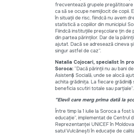
frecventează grupele pregătitoare d
ca să se ocupe nemijlocit de copii. Eu
în situații de risc, fiindcă nu avem
statistică a copiilor din municipiul S
Fiindcă instituțiile preșcolare țin de 
din partea părinților. Dar de la părin
ajutat. Dacă se adresează cineva și 
singur astfel de caz”.
Natalia Cojocari, specialist în pr
Soroca:
“Dacă părinții nu au bani de 
Asistență Socială, unde se alocă ajuto
achita grădinița. La fiecare grădiniț
beneficia scutiri totale sau parțiale”.
“Elevii care merg prima dată la șc
Între timp la 1 iulie la Soroca a fost
educație”, implementat de Centrul d
Reprezentanței UNICEF în Moldova. P
satul Vulcănești în educație de calit