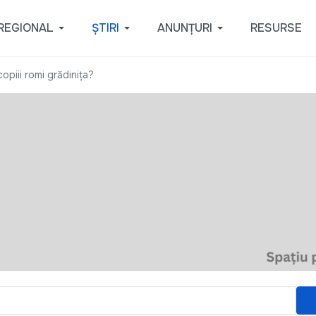
REGIONAL
ȘTIRI
ANUNȚURI
RESURSE
opiii romi grădinița?