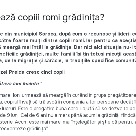
ză copiii romi grădinița?
 din municipiul Soroca, după cum o recunosc și liderii co
ătre foarte mulți dintre copiii romi. Iar pentru ca acești
ă meargă mai întâi la grădinițe. Dar nici aici situația nu-i
ficiile grădiniței, multe familii își țin totuși micuții acasă
de la migrație și sărăcie, la tradițiile specifice comunită
teva luni înainte”
 mare, Ion, urmează să meargă în curând în grupa pregătitoare.
copilul învață să trăiască în compania altor persoane decât î
e lucruri. Este o pregătire bună care-i ajută să se dezvolte pe t
l de 9 luni. Cel de 6 ani nu a mers până acum la grădiniță, fiindc
isterie. Acum este mai mare, mai înțelegător și știe că pentru
 frecventeze grădinița”.