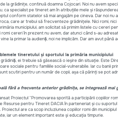
e la grădinițe, continuă doamna Cojocari. Noi nu avem specia
, ca specialist pe tineret am în atribuțiile mele și răspunderea 
 dreptul conform statelor să mai angajăm pe cineva. Dar noi nu 
oroca, care ar trebui să frecventeze grădinițele. Nici romi, nici 
primăria municipiului, am solicitat să primim listele cu cereri pen
ții romi cereri în prezent nu avem, dar atunci când s-au adresat
vine la primar la audiență, noi ne implicăm. Dar am avut până
oblemele tineretului și sportului la primăria municipiului
grădiniță, ei trebuie să găsească o ieșire din situație. Este Dir
are sociale pentru familiile social-vulnerabile. Iar cu banii prim
ă sunt scutiri pentru un număr de copii, așa că părinți se pot a
oală fără a frecventa anterior grădinița, se integrează mai 
 lansat Proiectul ”Promovarea sporită a participării copiilor rom
e Resurse pentru Tineret DACIA în parteneriat și cu suportul
roiectul are ca scop incluziunea copiilor romi din municipiul
ate, iar un element important este și educația timpurie.