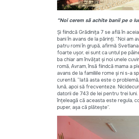
“Noi cerem să achite banii pe o lu
Și fiindcă Grădinița 7 se află în ace
bani în avans de la părinți. “Noi am a
patru romi în grupă, afirmă Svetlana B
foarte ușor, ei sunt ca untul pe pâi
ba chiar am învățat și noi unele cuvi
romă, Avram, însă fiindcă mama a ple
avans de la familiile rome și ni s-a 
curentă. “Iată asta este o problemă,
lună, apoi să frecventeze. Nicidecum
datorii de 743 de lei pentru trei luni
înțeleagă că aceasta este regula, cop
puper, așa că plătește”.