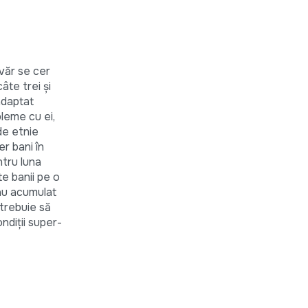
evăr se cer
âte trei și
 adaptat
bleme cu ei,
de etnie
r bani în
ntru luna
te banii pe o
 au acumulat
 trebuie să
ndiții super-