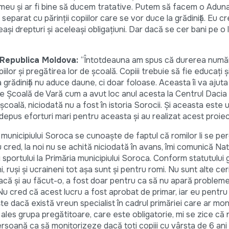
ul meu și ar fi bine să ducem tratative. Putem să facem o Adu
separat cu părinții copiilor care se vor duce la grădiniță. Eu c
i drepturi și aceleași obligațiuni. Dar dacă se cer bani pe o 
n Republica Moldova:
“Întotdeauna am spus că durerea număr
ilor și pregătirea lor de școală. Copiii trebuie să fie educați și
a grădiniță nu aduce daune, ci doar foloase. Aceasta îi va ajuta
de Școală de Vară cum a avut loc anul acesta la Centrul Dacia 
școală, niciodată nu a fost în istoria Sorocii. Și aceasta este 
 depus eforturi mari pentru aceasta și au realizat acest proiec
 municipiului Soroca se cunoaște de faptul că romilor li se pe
cred, la noi nu se achită niciodată în avans, îmi comunică Nat
i sportului la Primăria municipiului Soroca. Conform statutului g
 ruși și ucraineni tot așa sunt și pentru romi. Nu sunt alte cer
că și au făcut-o, a fost doar pentru ca să nu apară probleme 
 Nu cred că acest lucru a fost aprobat de primar, iar eu pentr
ște dacă există vreun specialist în cadrul primăriei care ar moni
ales grupa pregătitoare, care este obligatorie, mi se zice că 
persoană ca să monitorizeze dacă toți copiii cu vârsta de 6 ani