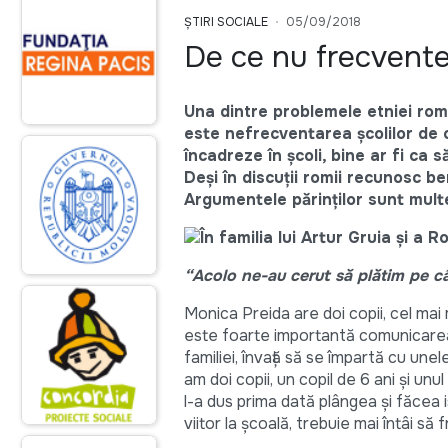
ȘTIRI SOCIALE
05/09/2018
De ce nu frecventea
Una dintre problemele etniei rome
este nefrecventarea școlilor de c
încadreze în școli, bine ar fi ca s
Deși în discuții romii recunosc bene
Argumentele părinților sunt multe, 
“Acolo ne-au cerut să plătim pe câ
Monica Preida are doi copii, cel mai
este foarte importantă comunicarea, 
familiei, învață să se împartă cu unel
am doi copii, un copil de 6 ani și unu
l-a dus prima dată plângea și făcea 
viitor la școală, trebuie mai întâi să