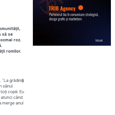
munității,
a să se
 tocmai roz.
.
ții romilor.
 “La grădiniță
n sânul
oți copiii. Eu
ă atunci când
 a merge anul