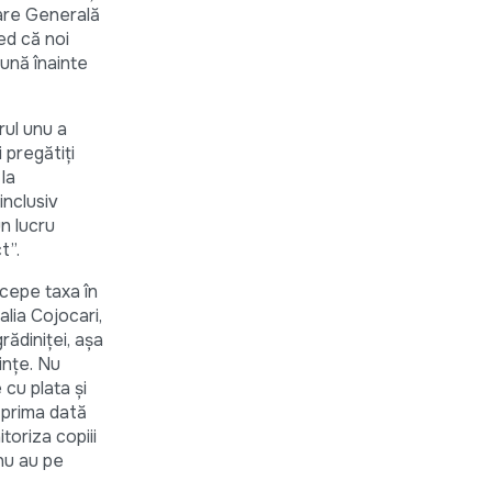
nare Generală
red că noi
lună înainte
ul unu a
 pregătiți
 la
inclusiv
un lucru
t”.
rcepe taxa în
alia Cojocari,
rădiniței, așa
ințe. Nu
cu plata și
u prima dată
toriza copiii
nu au pe