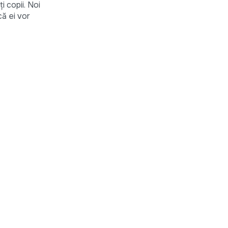
i copii. Noi
că ei vor