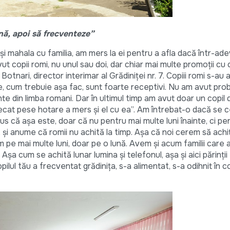
nă, apoi să frecventeze”
iași mahala cu familia, am mers la ei pentru a afla dacă într-ad
vut copii romi, nu unul sau doi, dar chiar mai multe promoții cu c
otnari, director interimar al Grădiniței nr. 7. Copiii romi s-au
ne, cum trebuie așa fac, sunt foarte receptivi. Nu am avut pro
nte din limba romani. Dar în ultimul timp am avut doar un copil 
cat pese hotare a mers și el cu ea”. Am întrebat-o dacă se ce
spus că așa este, doar că nu pentru mai multe luni înainte, ci pe
 și anume că romii nu achită la timp. Așa că noi cerem să achi
 pe mai multe luni, doar pe o lună. Avem și acum familii care
. Așa cum se achită lunar lumina și telefonul, așa și aici părinții
ilul tău a frecventat grădinița, s-a alimentat, s-a odihnit în co