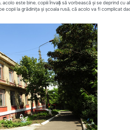
acolo este bine, copiii învață să vorbească și se deprind cu alț
 pe copii la grădinița și școala rusă, că acolo va fi complicat da