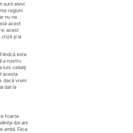
m sunt elevi
erse regiuni
ar nu ne
este acest
re, acest
riză și la
. Fiindcă este
il a nostru
luni, ceilalți
ul acesta
te, dacă vrem
ai dat la
ste foarte
dinița doi ani
e ambii. Fiica