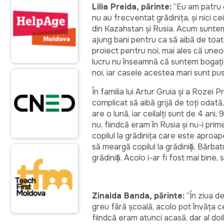
Lilia Preida, părinte:
“Eu am patru c
nu au frecventat grădinița, și nici ce
din Kazahstan și Rusia. Acum suntem 
ajung bani pentru ca să aibă de toat
proiect pentru noi, mai ales că une
lucru nu înseamnă că suntem bogați.
noi, iar casele acestea mari sunt pu
În familia lui Artur Gruia și a Rozei P
complicat să aibă grijă de toți odată
are o lună, iar ceilalți sunt de 4 ani, 
nu, fiindcă eram în Rusia și nu-i p
copilul la grădinița care este aproa
să meargă copilul la grădiniță. Bărbatu
grădiniță. Acolo i-ar fi fost mai bine, s
Zinaida Banda, părinte:
“În ziua de
greu fără școală, acolo pot învăța ce
fiindcă eram atunci acasă, dar al doi