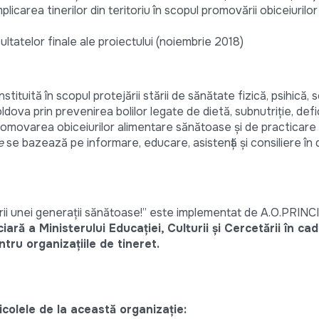
icarea tinerilor din teritoriu în scopul promovării obiceiurilor
ltatelor finale ale proiectului (noiembrie 2018)
tituită în scopul protejării stării de sănătate fizică, psihică, s
dova prin prevenirea bolilor legate de dietă, subnutriţie, def
i promovarea obiceiurilor alimentare sănătoase şi de practicare
e
se bazează pe informare, educare, asistenţă şi consiliere în
rii unei generații sănătoase!” este implementat de A.O.PRINCI
ară a Ministerului Educației, Culturii și Cercetării în cad
ru organizațiile de tineret.
colele de la această organizație: