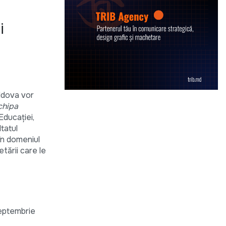
i
ldova vor
chipa
Educației,
ltatul
în domeniul
etării care le
septembrie