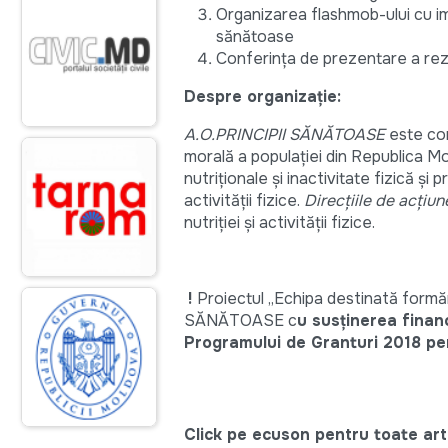
Organizarea flashmob-ului cu impl
sănătoase
Conferința de prezentare a rezu
Despre organizație:
A.O.PRINCIPII SĂNĂTOASE
este cons
morală a populaţiei din Republica Mol
nutriţionale şi inactivitate fizică ş
activităţii fizice.
Direcțiile de acțiun
nutriţiei şi activităţii fizice.
!
Proiectul „Echipa destinată formă
SĂNĂTOASE c
u susținerea financi
Programului de Granturi 2018 pent
Click pe ecuson pentru toate arti