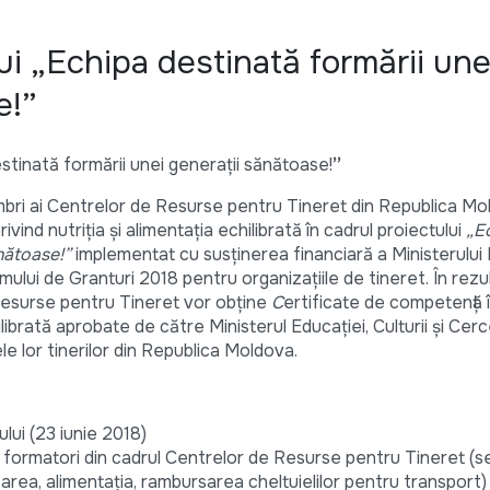
i „Echipa destinată formării une
e!”
stinată formării unei generații sănătoase!
”
ri ai Centrelor de Resurse pentru Tineret din Republica Mo
vind nutriția și alimentația echilibrată în cadrul proiectului
„
E
nătoase!”
implementat cu susținerea financiară a Ministerului 
amului de Granturi 2018 pentru organizațiile de tineret. În rezu
Resurse pentru Tineret vor obține
C
ertificate de competență 
chilibrată aprobate de către Ministerul Educației, Culturii și Cerc
e lor tinerilor din Republica Moldova.
lui (23 iunie 2018)
e formatori din cadrul Centrelor de Resurse pentru Tineret (
azarea, alimentația, rambursarea cheltuielilor pentru transport)