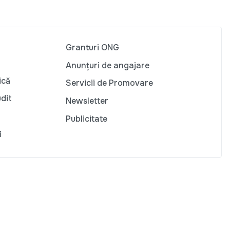
Granturi ONG
Anunțuri de angajare
ică
Servicii de Promovare
udit
Newsletter
Publicitate
i