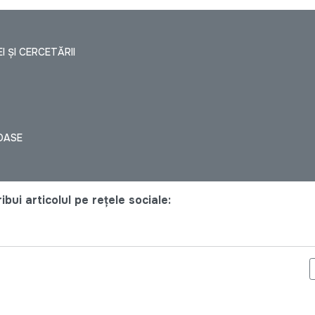
I ȘI CERCETĂRII
TOASE
bui articolul pe rețele sociale:
 REPUBLICII MOLDOVA, VALABILĂ DOAR ÎN URMA CONJUNCTURII 