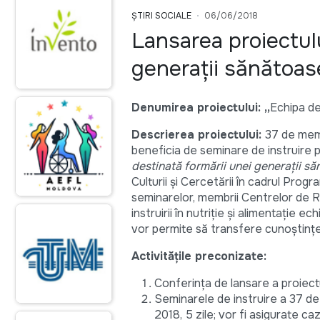
ȘTIRI SOCIALE
06/06/2018
Lansarea proiectulu
generații sănătoas
Denumirea proiectului:
„
Echipa de
Descrierea proiectului:
37 de memb
beneficia de seminare de instruire pri
destinată formării unei generații să
Culturii și Cercetării în cadrul Progr
seminarelor, membrii Centrelor de 
instruirii în nutriție și alimentație e
vor permite să transfere cunoștințel
Activitățile preconizate:
Conferința de lansare a proiectu
Seminarele de instruire a 37 d
2018, 5 zile; vor fi asigurate c