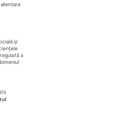
 alientare
ocială şi
icienţele
 regulată a
 domeniul
PII
rul