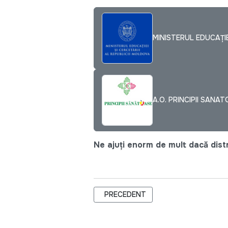
MINISTERUL EDUCAȚIE
A.O. PRINCIPII SANA
Ne ajuți enorm de mult dacă distri
ARTICOL PRECEDENT: REINTEGRAREA
PRECEDENT