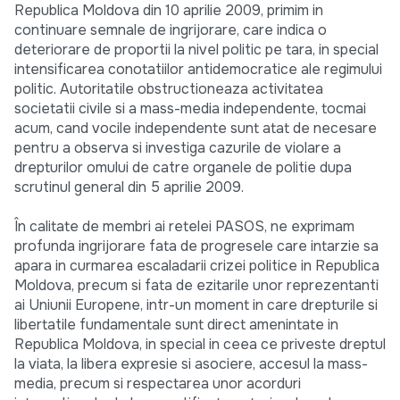
Republica Moldova din 10 aprilie 2009, primim in
continuare semnale de ingrijorare, care indica o
deteriorare de proportii la nivel politic pe tara, in special
intensificarea conotatiilor antidemocratice ale regimului
politic. Autoritatile obstructioneaza activitatea
societatii civile si a mass-media independente, tocmai
acum, cand vocile independente sunt atat de necesare
pentru a observa si investiga cazurile de violare a
drepturilor omului de catre organele de politie dupa
scrutinul general din 5 aprilie 2009.
În calitate de membri ai retelei PASOS, ne exprimam
profunda ingrijorare fata de progresele care intarzie sa
apara in curmarea escaladarii crizei politice in Republica
Moldova, precum si fata de ezitarile unor reprezentanti
ai Uniunii Europene, intr-un moment in care drepturile si
libertatile fundamentale sunt direct amenintate in
Republica Moldova, in special in ceea ce priveste dreptul
la viata, la libera expresie si asociere, accesul la mass-
media, precum si respectarea unor acorduri