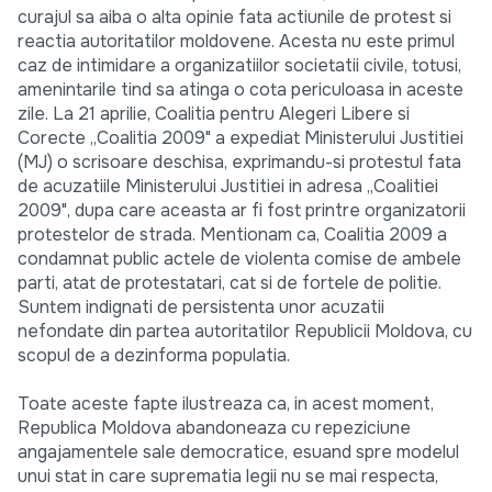
curajul sa aiba o alta opinie fata actiunile de protest si
reactia autoritatilor moldovene. Acesta nu este primul
caz de intimidare a organizatiilor societatii civile, totusi,
amenintarile tind sa atinga o cota periculoasa in aceste
zile. La 21 aprilie, Coalitia pentru Alegeri Libere si
Corecte „Coalitia 2009" a expediat Ministerului Justitiei
(MJ) o scrisoare deschisa, exprimandu-si protestul fata
de acuzatiile Ministerului Justitiei in adresa „Coalitiei
2009", dupa care aceasta ar fi fost printre organizatorii
protestelor de strada. Mentionam ca, Coalitia 2009 a
condamnat public actele de violenta comise de ambele
parti, atat de protestatari, cat si de fortele de politie.
Suntem indignati de persistenta unor acuzatii
nefondate din partea autoritatilor Republicii Moldova, cu
scopul de a dezinforma populatia.
Toate aceste fapte ilustreaza ca, in acest moment,
Republica Moldova abandoneaza cu repeziciune
angajamentele sale democratice, esuand spre modelul
unui stat in care suprematia legii nu se mai respecta,