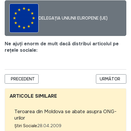
DELEGAȚIA UNIUNII EUROPENE (UE)
Ne ajuți enorm de mult dacă distribui articolul pe
rețele sociale:
ARTICOL PRECEDENT: CENTRUL INDEPENDENT DE JURNALISM 
ARTICOLUL UR
PRECEDENT
URMĂTOR
ARTICOLE SIMILARE
Teroarea din Moldova se abate asupra ONG-
urilor
Știri Sociale
28.04.2009