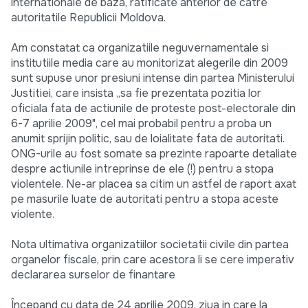
internationale de baza, ratificate anterior de catre
autoritatile Republicii Moldova.
Am constatat ca organizatiile neguvernamentale si
institutiile media care au monitorizat alegerile din 2009
sunt supuse unor presiuni intense din partea Ministerului
Justitiei, care insista „sa fie prezentata pozitia lor
oficiala fata de actiunile de proteste post-electorale din
6-7 aprilie 2009", cel mai probabil pentru a proba un
anumit sprijin politic, sau de loialitate fata de autoritati.
ONG-urile au fost somate sa prezinte rapoarte detaliate
despre actiunile intreprinse de ele (!) pentru a stopa
violentele. Ne-ar placea sa citim un astfel de raport axat
pe masurile luate de autoritati pentru a stopa aceste
violente.
Nota ultimativa organizatiilor societatii civile din partea
organelor fiscale, prin care acestora li se cere imperativ
declararea surselor de finantare
Începand cu data de 24 aprilie 2009, ziua in care la