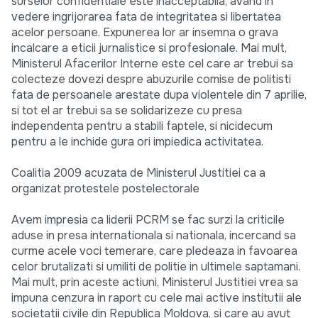
surselor confidentiale este inacceptabila, avand in
vedere ingrijorarea fata de integritatea si libertatea
acelor persoane. Expunerea lor ar insemna o grava
incalcare a eticii jurnalistice si profesionale. Mai mult,
Ministerul Afacerilor Interne este cel care ar trebui sa
colecteze dovezi despre abuzurile comise de politisti
fata de persoanele arestate dupa violentele din 7 aprilie,
si tot el ar trebui sa se solidarizeze cu presa
independenta pentru a stabili faptele, si nicidecum
pentru a le inchide gura ori impiedica activitatea.
Coalitia 2009 acuzata de Ministerul Justitiei ca a
organizat protestele postelectorale
Avem impresia ca liderii PCRM se fac surzi la criticile
aduse in presa internationala si nationala, incercand sa
curme acele voci temerare, care pledeaza in favoarea
celor brutalizati si umiliti de politie in ultimele saptamani.
Mai mult, prin aceste actiuni, Ministerul Justitiei vrea sa
impuna cenzura in raport cu cele mai active institutii ale
societatii civile din Republica Moldova, si care au avut