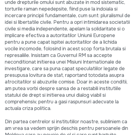
unde drepturile omului sunt abuzate in mod sistematic,
torturile raman nepedepsite, fiind puse la indoiala si
incercare principii fundamentale, cum sunt: pluralismul de
idei si libertatile civile. Pentru a opri intimidarea societatii
civile si media independente, apelam la solidaritate si o
implicare efectiva a autoritatilor Uniunii Europene
pentru a pune capat ispitei autoritatilor de a lichida
vocile incomode, folosind in acest scop forta brutala si
represaliile. Insistam ca Guvernul RM sa accepte
neconditionat initierea unei Misiuni Internationale de
investigare, care sa puna capat speculatiilor legate de
presupusa lovitura de stat, raportand totodata asupra
atrocitatilor si abuzurile comise. Doar in aceste conditii,
am putea vorbi despre sansa de a restabili institutiile
statului de drept si initierea unui dialog viabil si
comprehensiv, pentru a gasi raspunsuri adecvate la
actuala criza politica.
Din partea centrelor si institutiilor noastre, subliniem ca
am vrea sa vedem sprijin deschis pentru persoanele din
Moldova care au nevoie de el si care sunt hartuite