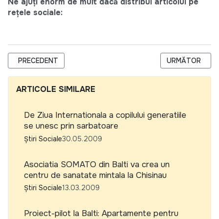
Ne ajuți enorm de mult dacă distribui articolul pe
rețele sociale:
ARTICOL PRECEDENT: UE AR TREBUI SA FONDEZE O TELEVIZI
ARTICOLUL URM
PRECEDENT
URMĂTOR
ARTICOLE SIMILARE
De Ziua Internationala a copilului generatiile
se unesc prin sarbatoare
Știri Sociale
30.05.2009
Asociatia SOMATO din Balti va crea un
centru de sanatate mintala la Chisinau
Știri Sociale
13.03.2009
Proiect-pilot la Balti: Apartamente pentru