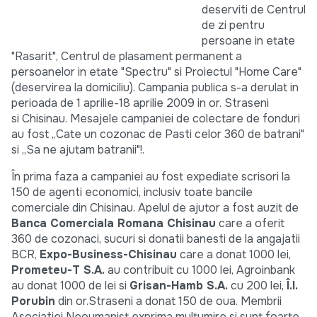
deserviti de Centrul
de zi pentru
persoane in etate
"Rasarit", Centrul de plasament permanent a
persoanelor in etate "Spectru" si Proiectul "Home Care"
(deservirea la domiciliu). Campania publica s-a derulat in
perioada de 1 aprilie-18 aprilie 2009 in or. Straseni
si Chisinau. Mesajele campaniei de colectare de fonduri
au fost „Cate un cozonac de Pasti celor 360 de batrani"
si „Sa ne ajutam batranii"!.
În prima faza a campaniei au fost expediate scrisori la
150 de agenti economici, inclusiv toate bancile
comerciale din Chisinau. Apelul de ajutor a fost auzit de
Banca Comerciala Romana Chisinau
care a oferit
360 de cozonaci, sucuri si donatii banesti de la angajatii
BCR,
Expo-Business-Chisinau
care a donat 1000 lei,
Prometeu-T S.A.
au contribuit cu 1000 lei, Agroinbank
au donat 1000 de lei si
Grisan-Hamb S.A.
cu 200 lei,
Î.I.
Porubin
din or.Straseni a donat 150 de oua. Membrii
Asociatiei Neoumanist exprima multumire si sunt foarte