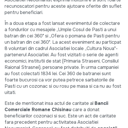
recunoscatori pentru aceste ajutoare oferite din suflet
pentru beneficiari.
În a doua etapa a fost lansat evenimentul de colectare
a fondurilor cu mesajele „Umple Cosul de Pasti a unui
batran din cei 360" si „Ofera o pomana de Pasti pentru
un batran din cei 360". La acest eveniment au particpat
8 voluntari din cadrul Asociatiei locale „Cultura Noua"-
partenerul Asociatiei. Au fost vizitati o serie de agenti
economici, institutii de stat (Primaria Straseni, Consiliul
Raional Strasnei), persoane private. În urma campaniei
au fost colectati 1834 lei. Cei 360 de batranei sunt
foarte bucurosi ca vor putea petrece sarbatorile de
Pasti cu un cozonac si ou rosu pe masa si ca nu au fost
uitati.
Este de mentionat insa actul de caritate al
Bancii
Comerciale Romane Chisinau
care a donat
beneficiarilor cozonaci si suc. Este un act de caritate
fara precedent pentru activitatea Asociatiei