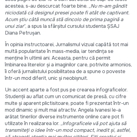
acestea, s-au descurcat foarte bine. „
Nu m-am gândit
niciodată că designul presei poate fi atât de captivant.
Acum știu câtă muncă stă dincolo de prima pagină a
unui ziar
”, a spus la sfârșitul cursului studenta ȘSAJ
Diana Petrușan.
În opinia instructoarei, Jurnalismul vizual capătă tot mai
multă popularitate în mass-media, iar tendința se
menține în ultimii ani. Aceasta, pentru că permit
îmbinarea literelor și a imaginilor care, potrivite armonios,
îi oferă jurnalistului posibilitatea de a spune o poveste
într-un mod diferit, unic și neobișnuit.
Un accent aparte a fost pus pe crearea infograficelor.
Studenții au aflat cum un comunicat de presă, cu cifre
multe și aparent plictisitoare, poate fi prezentat într-un
mod dinamic și mult mai atractiv. Angela Ivanesi le-a
arătat tinerilor diverse instrumente online care pot fi
utilizate în realizarea lor. „
Infograficele vă pot ajuta să
transmiteți o idee într-un mod compact, inedit și, astfel,
să atrageți atenția mai multor cititori. Fiți creativi și