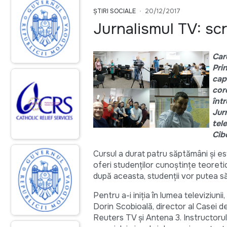
ȘTIRI SOCIALE
20/12/2017
Jurnalismul TV: scr
Car
Pri
cap
cor
înt
Jur
tel
Cib
Cursul a durat patru săptămâni și est
oferi studenților cunoștințe teoretic
după aceasta, studenții vor putea să
Pentru a-i iniția în lumea televiziunii
Dorin Scobioală, director al Casei 
Reuters TV și Antena 3. Instructorul 