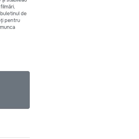
ilmări,
 buletinul de
oți pentru
ă munca