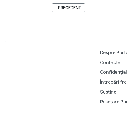
ARTICOL PRECEDENT: WATCH.CPR.
PRECEDENT
Despre Port
Contacte
Confidențial
Întrebări fr
Susține
Resetare Pa