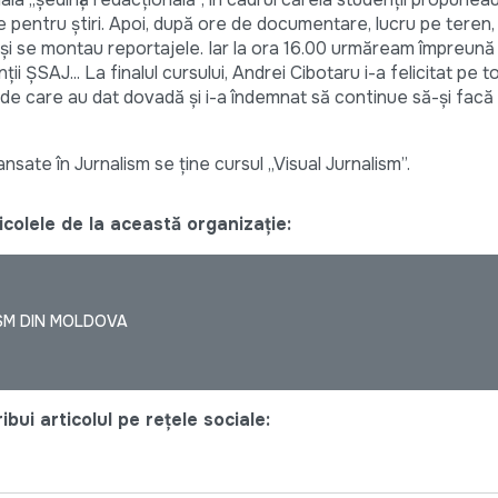
pentru știri. Apoi, după ore de documentare, lucru pe teren, f
e și se montau reportajele. Iar la ora 16.00 urmăream împreună
nții ȘSAJ... La finalul cursului, Andrei Cibotaru i-a felicitat pe t
 de care au dat dovadă și i-a îndemnat să continue să-și fac
ansate în Jurnalism se ține cursul „Visual Jurnalism”.
colele de la această organizație:
SM DIN MOLDOVA
bui articolul pe rețele sociale: