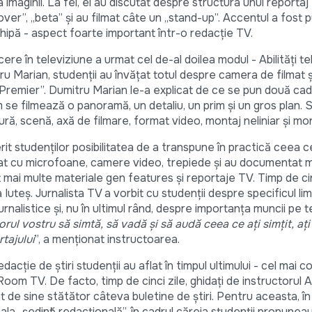
 imaginii. La fel, ei au discutat despre structura unui reportaj
over”, „beta” și au filmat câte un „stand-up”. Accentul a fost 
echipă - aspect foarte important într-o redacție TV.
ere în televiziune a urmat cel de-al doilea modul - Abilități t
tru Marian, studenții au învățat totul despre camera de filmat ș
Premier”. Dumitru Marian le-a explicat de ce se pun două ca
se filmează o panoramă, un detaliu, un prim și un gros plan. S
ră, scenă, axă de filmare, format video, montaj neliniar și mont
t studenților posibilitatea de a transpune în practică ceea c
ipat cu microfoane, camere video, trepiede și au documentat 
at mai multe materiale gen features și reportaje TV. Timp de cin
Iuteș. Jurnalista TV a vorbit cu studenții despre specificul lim
urnalistice și, nu în ultimul rând, despre importanța muncii pe t
rul vostru să simtă, să vadă și să audă ceea ce ați simțit, ați 
rtajului
”, a menționat instructoarea.
cție de știri studenții au aflat în timpul ultimului - cel mai c
oom TV. De facto, timp de cinci zile, ghidați de instructorul 
zat de sine stătător câteva buletine de știri. Pentru aceasta, î
nala „ședință redacțională”, în cadrul căreia studenții propuneau