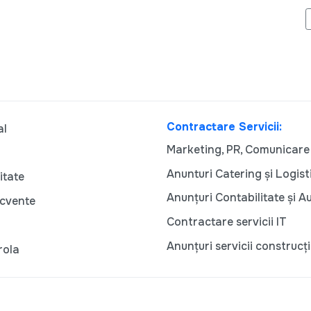
MD - O NOUĂ PLATFORMĂ LANSATĂ DE CPR MOLDOVA
Contractare Servicii:
al
Marketing, PR, Comunicare
Anunturi Catering și Logist
itate
Anunțuri Contabilitate și A
ecvente
Contractare servicii IT
Anunțuri servicii construcți
rola