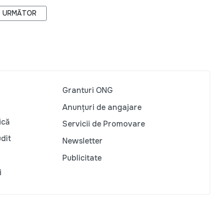
ARTICOLUL URMĂTOR: VESTUL, PERFUZIA PENTRU COMERȚUL
URMĂTOR
Granturi ONG
Anunțuri de angajare
ică
Servicii de Promovare
udit
Newsletter
Publicitate
i