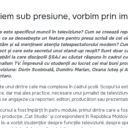
iem sub presiune, vorbim prin im
e este specificul muncii în televiziune? Cum se creează rep
n ce se deosebește un feature pentru presa scrisă de cel 
tăm și să menținem atenția telespectatorului modern? Cum
ect și care este secretul unui stand-up reușit? Sunt doar c
rebări la care discipolii ȘSAJ au căutat răspuns în cadrul cu
nalism TV. Împreună cu studenții au lucrat cei mai buni prof
eviziune: Dorin Scobioală, Dumitru Marian, Oxana Iuteș și A
otaru.
e unul dintre cele mai complexe în cadrul școlii. Scopul lui est
e, dar mai ales practice, necesare unui jurnalist de televiziun
 se angajeze ca reporteri, editori, producători sau prezentat
, cursul a fost împărțit în patru module, primul dintre care a fos
de producție „Cat Studio” și corespondent în Republica Moldo
le-a vorbit studenților despre funcțiile televiziunii, despre spe