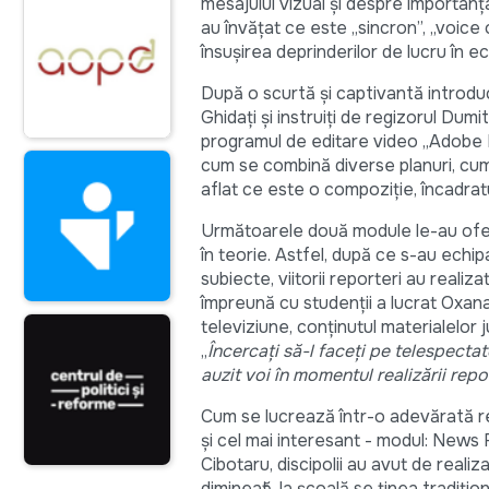
mesajului vizual și despre importanța
au învățat ce este „sincron”, „voice 
însușirea deprinderilor de lucru în 
După o scurtă și captivantă introduc
Ghidați și instruiți de regizorul Dumi
programul de editare video „Adobe 
cum se combină diverse planuri, cum 
aflat ce este o compoziție, încadratu
Următoarele două module le-au oferi
în teorie. Astfel, după ce s-au ech
subiecte, viitorii reporteri au realiz
împreună cu studenții a lucrat Oxana 
televiziune, conținutul materialelor j
„
Încercați să-l faceți pe telespectato
auzit voi în momentul realizării repo
Cum se lucrează într-o adevărată reda
și cel mai interesant - modul: News R
Cibotaru, discipolii au avut de reali
dimineață, la școală se ținea tradițio