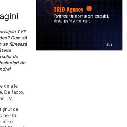
agini
ortajele TV?
video? Cum să
 se filmează
âteva
rsului de
esioniști de
ndrei
e de a le
e. De facto,
ori TV.
t ținut de
va pentru
cificul