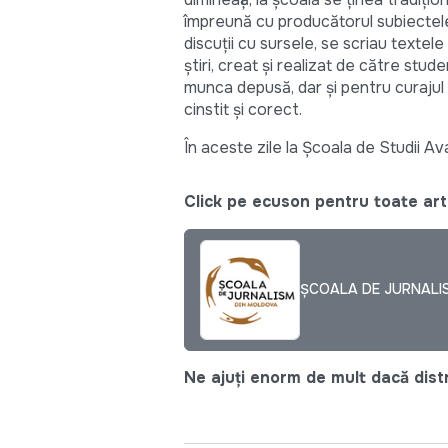
împreună cu producătorul subiectele 
discuții cu sursele, se scriau textel
știri, creat și realizat de către stude
munca depusă, dar și pentru curajul
cinstit și corect.
În aceste zile la Școala de Studii Av
Click pe ecuson pentru toate arti
ȘCOALA DE JURNALI
Ne ajuți enorm de mult dacă distri