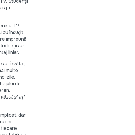
 TV. Studenții
pus pe
ehnice TV.
i au însușit
dre împreună,
tudenții au
aj liniar.
e au învățat
mai multe
ci zile,
bajului de
eren.
văzut și ați
omplicat, dar
Andrei
n fiecare
 și stabileau