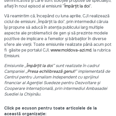
semnificativă și care sunt soluțiile propuse de specialiști,
aflați în noul episod al emisiunii
“Împărțit la doi”.
Vă reamintim că, începând cu luna aprilie, CJI realizează
ciclul de emisiuni „Împărțit la doi”, prin intermediul căruia
își propune să aducă în atenția publicului larg multiple
aspecte ale problematicii de gen și să prezinte modele
pozitive de implicare a femeilor și bărbaților în diverse
sfere ale vieții. Toate emisiunile realizate până acum pot
fi găsite pe portalul CJI,
www.moldova-azi.md
, la rubrica
Emisiuni.
Emisiunile „
Împărțit la doi
” sunt realizate în cadrul
Campaniei „
Presa echilibrează genul!
” implementată de
Centrul pentru Jurnalism Independent cu sprijinul
financiar al Agenției Suedeze pentru Dezvoltare și
Cooperare Internațională, prin intermediul Ambasadei
Suediei la Chișinău.
Click pe ecuson pentru toate articolele de la
această organizație: