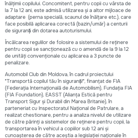
înălțimii copilului. Concomitent, pentru copii cu vârsta de
la 7 la 12 ani, este admisă utilizarea și a altor mijloace de
adaptare (perna specială, scaunul de înălţare etc.), care
face posibilă aplicarea corectă (bazin/umăr) a centurii
de siguranţă din dotarea autoturismului.
Încălcarea regulilor de folosire a sistemului de reținere
pentru copii se sancţionează cu o amendă de la 9 la 12
de unităţi convenţionale cu aplicarea a 3 puncte de
penalizare.
Automobil Club din Moldova, în cadrul proiectului
"Transportă copilul tău în siguranță!", finanțat de FIA
(Federația Internațională de Automobilism), Fundația FIA
(FIA Foundation), EASST (Alianța Estică pentru
Transport Sigur și Durabil din Marea Britanie), în
parteneriat cu Inspectoratul Național de Patrulare, a
realizat chestionare, pentru a analiza nivelul de utilizare
de către părinți a sistemelor de reținere pentru copii, la
transportarea în vehicul a copiilor sub 12 ani și
cunoașterea de către aceștia a legislației naționale în