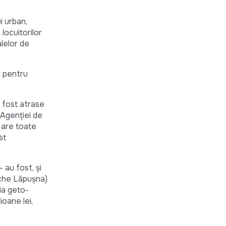
i urban,
locuitorilor
alelor de
i pentru
 fost atrase
l Agenției de
 are toate
st
 au fost, și
eche Lăpușna)
ia geto-
ioane lei,