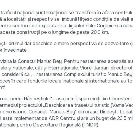
traficul naţional şi internaţional se transferă în afara centrulu
 localităţii şi respectiv se îmbunătăţesc condiţiile de viaţă a 
ntru sectorul de exploatare a digurilor rîului Cogilnic şi a can
aceste construcţii pe o lungime de peste 20,0 km.
cești, drumul dat deschide o mare perspectivă de dezvoltare ş
lor învecinate.
 vizita la Conacul Manuc Bey. Pentru restaurarea acestuia au
ale și naționale, cât și internaționale. Viorel Jardan, directoru
onsideră că „... restaurarea Complexului turistic Manuc Bey
es în care fondurile locale, naționale și internaționale au fo
nt".
ea „perlei Hânceștiului" - așa cum îi spun mulți din hînceșteni -
ntermediul proiectului „Deschiderea traseului turistic (Vama V
moniu istoric, Conacul „Manuc-Bey" din orașul Hîncești, Locaț
tul este implementat de ADR Centru și are un buget de 23,5 mil
Naționale pentru Dezvoltare Regională (FNDR).