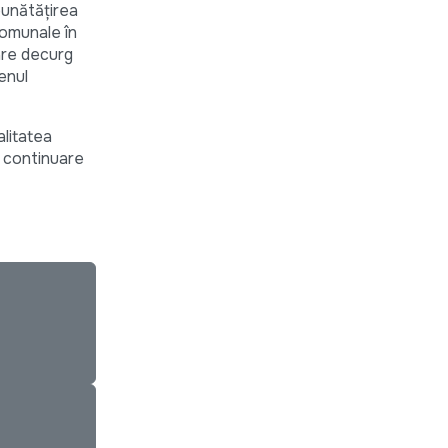
mbunătățirea
 comunale în
zare decurg
enul
alitatea
n continuare