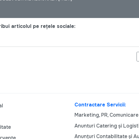
bui articolul pe rețele sociale:
RANGULATE DE ACCESUL DIFICIL LA PIEȚE, ECONOMIA FĂRĂ SUFL
Contractare Servicii:
al
Marketing, PR, Comunicare
Anunturi Catering și Logist
itate
Anunțuri Contabilitate și A
ecvente