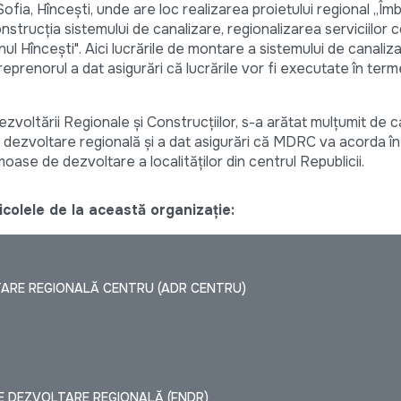
 Sofia, Hîncești, unde are loc realizarea proietului regional „Î
n construcția sistemului de canalizare, regionalizarea serviciilor
onul Hîncești". Aici lucrările de montare a sistemului de canali
eprenorul a dat asigurări că lucrările vor fi executate în term
ezvoltării Regionale și Construcțiilor, s-a arătat mulțumit de c
e dezvoltare regională și a dat asigurări că MDRC va acorda î
moase de dezvoltare a localităților din centrul Republicii.
colele de la această organizație:
TARE REGIONALĂ CENTRU (ADR CENTRU)
E DEZVOLTARE REGIONALĂ (FNDR)