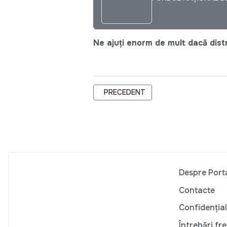
Ne ajuți enorm de mult dacă distri
ARTICOL PRECEDENT: IMM-URILE, ST
PRECEDENT
Despre Port
Contacte
Confidențial
Întrebări fr