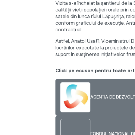
Vizita s-a încheiat la șantierul de la
calității vieții populației rurale pri
satele din lunca rîului Lăpușnița, rai
conform graficului de execuție. Antr
contractual.
Astfel, Anatol Usatîi, Viceministrul D
lucrărilor executate la proiectele d
suport în susținerea inițiativelor fru
Click pe ecuson pentru toate arti
AGENȚIA DE DEZVOL
FONDUL NAȚIONAL D