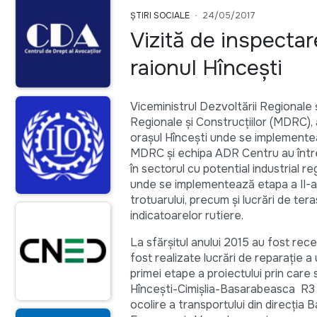
ȘTIRI SOCIALE
24/05/2017
Vizită de inspectar
raionul Hîncești
Viceministrul Dezvoltării Regionale și
Regionale și Construcțiilor (MDRC), a
orașul Hîncești unde se implementea
MDRC și echipa ADR Centru au întrep
în sectorul cu potential industrial re
unde se implementează etapa a II-a a
trotuarului, precum și lucrări de te
indicatoarelor rutiere.
La sfărșitul anului 2015 au fost recep
fost realizate lucrări de reparație 
primei etape a proiectului prin care
Hînceşti-Cimişlia-Basarabeasca R3 
ocolire a transportului din direcţia 