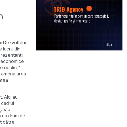
n
ui Dezvoltării
e lucru din
rezentanții
ii economice
de ocolire"
și amenajarea
area
t. Aici au
 cadrul
şinău-
ă ca drum de
nt către