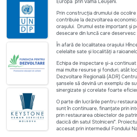
Europa prin Vama Leușeni.
Prin construcția drumului de ocolire 
contribuie la dezvoltarea economică a
oraşului. Drumul este important şi pe
desecare din luncă care deservesc 
În afară de localitatea orașului Hîn
celelalte sate şi localităţi a raioane
Echipa de inspectare și-a continuat
mai multe resurse și fonduri, atât loc
Dezvoltare Regională (ADR) Centru c
șansele să devină un exemplu de succ
sinergizate și corelate foarte eficie
O parte din lucrările pentru restaurar
sunt în continuare, finanțate prin i
prin restaurarea obiectelor de patri
dacică din satul Stolniceni". Proiec
accesat prin intermediul Fondului 