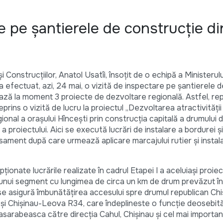
e pe șantierele de construcție di
 Construcțiilor, Anatol Usatîi, însoțit de o echipă a Ministerul
 efectuat, azi, 24 mai, o vizită de inspectare pe șantierele d
ză la moment 3 proiecte de dezvoltare regională. Astfel, rep
rins o vizită de lucru la proiectul „Dezvoltarea atractivităț
gional a orașului Hîncești prin construcția capitală a drumului 
 proiectului. Aici se execută lucrări de instalare a bordurei 
rasament după care urmează aplicare marcajului rutier și instal
ționate lucrările realizate în cadrul Etapei I a aceluiași proiec
a unui segment cu lungimea de circa un km de drum prevăzut în
 se asigură îmbunătăţirea accesului spre drumul republican Chi
și Chișinau-Leova R34, care îndeplineste o funcţie deosebit
Basarabeasca către direcţia Cahul, Chișinau şi cel mai importa