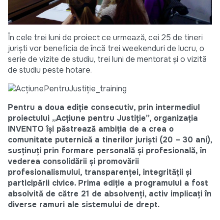
În cele trei luni de proiect ce urmează, cei 25 de tineri
juriști vor beneficia de încă trei weekenduri de lucru, o
serie de vizite de studiu, trei luni de mentorat și o vizită
de studiu peste hotare.
Pentru a doua ediție consecutiv, prin intermediul
proiectului „Acțiune pentru Justiție”, organizația
INVENTO își păstrează ambiția de a crea o
comunitate puternică a tinerilor juriști (20 – 30 ani),
susținuți prin formare personală și profesională, în
vederea consolidării și promovării
profesionalismului, transparenței, integrității și
participării civice. Prima ediție a programului a fost
absolvită de către 21 de absolvenți, activ implicați în
diverse ramuri ale sistemului de drept.