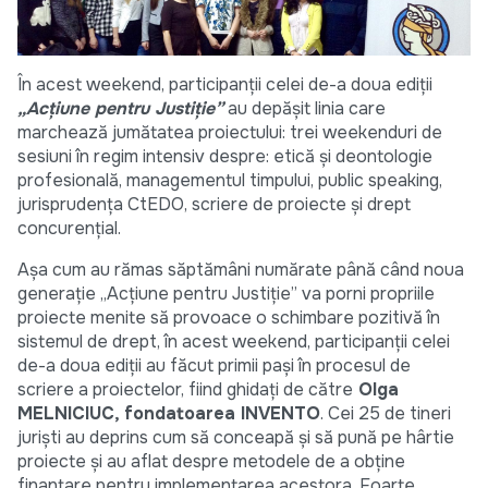
În acest weekend, participanții celei de-a doua ediții
„Acțiune pentru Justiție”
au depășit linia care
marchează jumătatea proiectului: trei weekenduri de
sesiuni în regim intensiv despre: etică și deontologie
profesională, managementul timpului, public speaking,
jurisprudența CtEDO, scriere de proiecte și drept
concurențial.
Așa cum au rămas săptămâni numărate până când noua
generație „Acțiune pentru Justiție” va porni propriile
proiecte menite să provoace o schimbare pozitivă în
sistemul de drept, în acest weekend, participanții celei
de-a doua ediții au făcut primii pași în procesul de
scriere a proiectelor, fiind ghidați de către
Olga
MELNICIUC, fondatoarea INVENTO
. Cei 25 de tineri
juriști au deprins cum să conceapă și să pună pe hârtie
proiecte și au aflat despre metodele de a obține
finanțare pentru implementarea acestora. Foarte