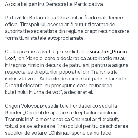
Asociatiei pentru Democratie Participativa.
Potrivit lui Botan, daca Chisinaul ar fi adresat demers
oficial Tiraspolului, acesta ar fi putut fi tratata de
autoritatile separatiste din regiune drept recunoastere
formatiunii statale autoproclamate.
O alta pozitie a avut-o presedintele
asociatiei „Promo
Lex"
, Ion Manole, care a declarat ca autoritatile nu au
intreprins nimic in decurs de patru ani, pentru a asigura
respectarea drepturilor populatiei din Transnistria,
inclusiv la vot. „Actiunile de acum sunt putin intarziate.
Dreptul electoral nu presupune doar aruncarea
buletinului in urna de vot", a declarat el.
Grigori Volovoi, presedintele Fundatiei cu sediul la
Bender „Centrul de aparare a drepturilor omului in
Transnistria", a mentionat ca Chisinaul ar fi trebuit,
totusi, sa se adreseze Tiraspolului pentru deschiderea
sectiilor de votare. „Chisinaul spune ca nu face