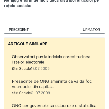
Ne ajuți enorm de mult dacă distribui articolul pe
rețele sociale:
ARTICOL PRECEDENT: SITUATIE SIMILARA - OAMENI AI NIMAN
ARTICOLUL URM
PRECEDENT
URMĂTOR
ARTICOLE SIMILARE
Observatorii pun la indoiala corectitudinea
listelor electorale
Știri Sociale
17.07.2009
Presedinte de ONG ameninta ca va da foc
necropolei din capitala
Știri Sociale
01.07.2009
ONG cer guvernului sa elaboreze o statistica