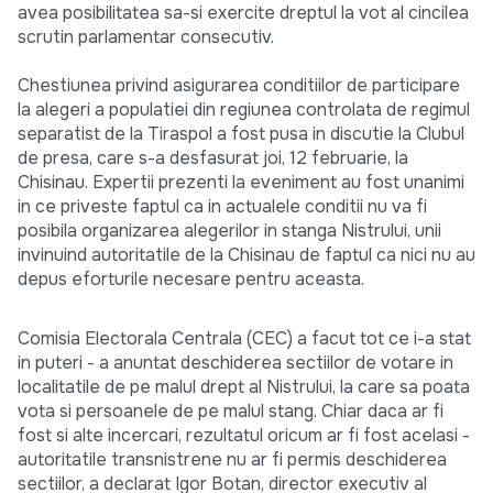
avea posibilitatea sa-si exercite dreptul la vot al cincilea
scrutin parlamentar consecutiv.
Chestiunea privind asigurarea conditiilor de participare
la alegeri a populatiei din regiunea controlata de regimul
separatist de la Tiraspol a fost pusa in discutie la Clubul
de presa, care s-a desfasurat joi, 12 februarie, la
Chisinau. Expertii prezenti la eveniment au fost unanimi
in ce priveste faptul ca in actualele conditii nu va fi
posibila organizarea alegerilor in stanga Nistrului, unii
invinuind autoritatile de la Chisinau de faptul ca nici nu au
depus eforturile necesare pentru aceasta.
Comisia Electorala Centrala (CEC) a facut tot ce i-a stat
in puteri - a anuntat deschiderea sectiilor de votare in
localitatile de pe malul drept al Nistrului, la care sa poata
vota si persoanele de pe malul stang. Chiar daca ar fi
fost si alte incercari, rezultatul oricum ar fi fost acelasi -
autoritatile transnistrene nu ar fi permis deschiderea
sectiilor, a declarat Igor Botan, director executiv al