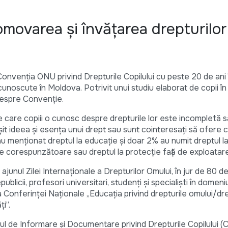
omovarea şi învăţarea drepturilor
onvenția ONU privind Drepturile Copilului cu peste 20 de ani 
 cunoscute în Moldova. Potrivit unui studiu elaborat de copii în
despre Convenție.
e care copiii o cunosc despre drepturile lor este incompletă s
șit ideea și esența unui drept sau sunt cointeresați să ofere c
menționat dreptul la educație și doar 2% au numit dreptul la
ţie corespunzătoare sau dreptul la protecţie faţă de exploata
ajunul Zilei Internaționale a Drepturilor Omului, în jur de 80 d
ublicii, profesori universitari, studenți și specialiști în domeni
 a Conferinței Naționale „Educaţia privind drepturile omului/dre
ţi”.
 de Informare şi Documentare privind Drepturile Copilului (