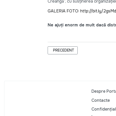
Creangă”, cu susţinerea organizaţi
GALERIA FOTO:
http://bit.ly/2gsM
Ne ajuți enorm de mult dacă distri
ARTICOL PRECEDENT: ECONOMIA MO
PRECEDENT
Despre Port
Contacte
Confidențial