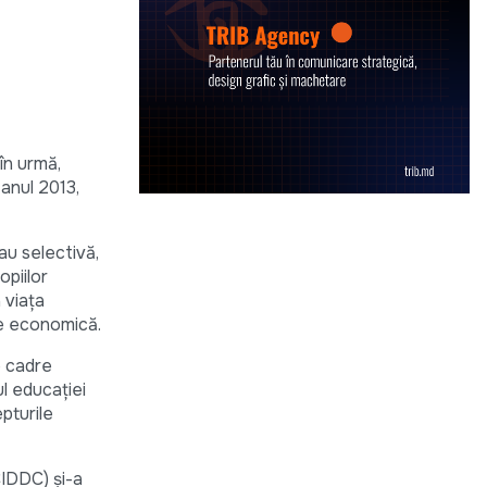
în urmă,
 anul 2013,
au selectivă,
opiilor
 viaţa
re economică.
e cadre
ul educației
pturile
CIDDC) şi-a