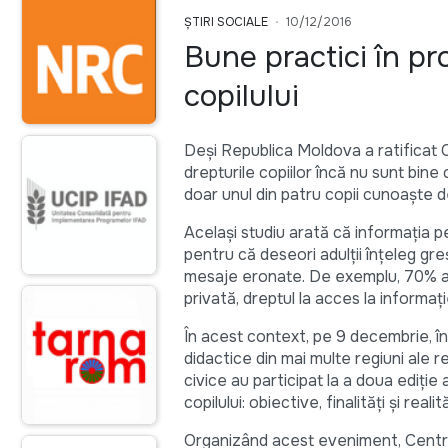
ȘTIRI SOCIALE
10/12/2016
Bune practici în pr
copilului
Deși Republica Moldova a ratificat C
drepturile copiilor încă nu sunt bine
doar unul din patru copii cunoaște 
Același studiu arată că informația p
pentru că deseori adulții înțeleg gre
mesaje eronate. De exemplu, 70% au 
privată, dreptul la acces la informa
În acest context, pe 9 decembrie, în 
didactice din mai multe regiuni ale rep
civice au participat la a doua ediţie
copilului: obiective, finalităţi şi realită
Organizând acest eveniment, Centrul