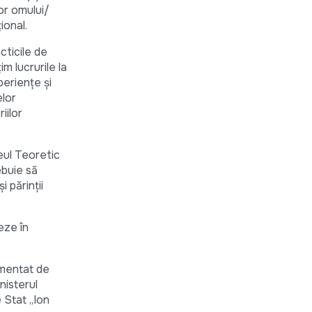
or omului/
ional.
cticile de
m lucrurile la
perienţe şi
elor
iilor
ceul Teoretic
ebuie să
i părinţii
eze în
lementat de
nisterul
 Stat „Ion