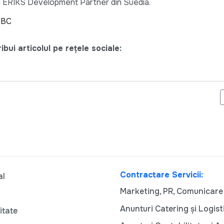
ei ERIKS Development Partner din Suedia.
dBC
bui articolul pe rețele sociale:
LDOVEI CREȘTE, DAR ESTE UMFLATĂ DE ACCELERAREA CONSUM
Contractare Servicii:
al
Marketing, PR, Comunicare
Anunturi Catering și Logist
itate