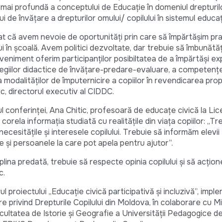
 mai profundă a conceptului de Educaţie în domeniul drepturil
ui de învăţare a drepturilor omului/ copilului în sistemul educaţ
at că avem nevoie de oportunităţi prin care să împărtăşim pra
 în şcoală. Avem politici dezvoltate, dar trebuie să îmbunătăţi
eveniment oferim participanţilor posibiltatea de a împărtăşi ex
ategiilor didactice de învăţare-predare-evaluare, a competenţ
 modalităților de împuternicire a copiilor în revendicarea propr
uc, directorul executiv al CIDDC.
ul conferinței, Ana Chitic, profesoară de educațe civică la Li
corela informaţia studiată cu realităţile din viaţa copiilor: „Tr
necesităţile şi interesele copilului. Trebuie să informăm elevii ş
ţiile şi persoanele la care pot apela pentru ajutor”.
ciplina predată, trebuie să respecte opinia copilului şi să acţion
c.
l proiectului „Educaţie civică participativă şi incluzivă”, imp
privind Drepturile Copilului din Moldova, în colaborare cu Mi
acultatea de Istorie și Geografie a Universității Pedagogice de