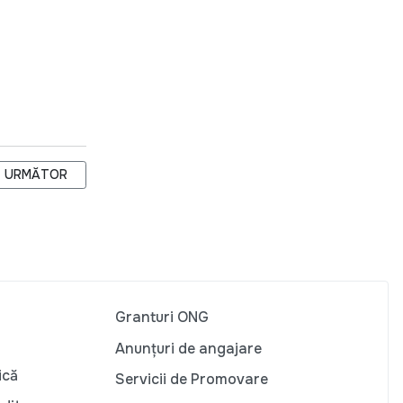
ULUI
ARTICOLUL URMĂTOR: SOCIETATEA CIVILĂ SOLICITĂ MENȚINERE
URMĂTOR
Granturi ONG
Anunțuri de angajare
ică
Servicii de Promovare