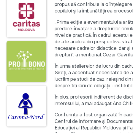
propus să contribuie la o înţelegere
copilului şi la îmbunătăţirea procesul
„Prima ediţie a evenimentului a arăt
predare-învăţare a drepturilor omului
nivel de practică. În cadrul acestui 
de a le analiza din perspectiva str
necesare cadrelor didactice, dar și a
drepturi”, a menţionat Cezar Gavrili
În urma atelierelor de lucru din cadr
Sireți, a accentuat necesitatea de a 
lucrăm pe studii de caz, reieşind din 
despre titularii de obligaţii - institu
În plus, profesorii, indiferent de dis
interesul lui, a mai adăugat Ana Chiti
Conferinţa a fost organizată în cadru
Centrul de Informare şi Documentare 
Educaţiei al Republicii Moldova şi F