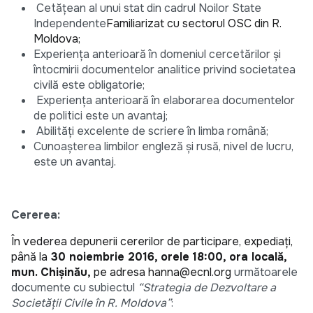
Cetățean al unui stat din cadrul Noilor State
Independente
Familiarizat cu sectorul OSC din R.
Moldova;
Experiența anterioară în domeniul cercetărilor și
întocmirii documentelor analitice privind societatea
civilă este obligatorie;
Experiența anterioară în elaborarea documentelor
de politici este un avantaj;
Abilități excelente de scriere în limba română;
Cunoașterea limbilor engleză și rusă, nivel de lucru,
este un avantaj.
Cererea:
În vederea depunerii cererilor de participare, expediați,
până la
30 noiembrie 2016, orele
18:00,
ora locală,
mun.
Chișinău,
pe adresa
hanna@ecnl.org
următoarele
documente cu subiectul
“Strategia de Dezvoltare a
Societății Civile în R. Moldova”
: