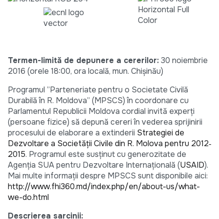
Termen-limită de depunere a cererilor:
30 noiembrie
2016 (orele 18:00, ora locală, mun. Chișinău)
Programul ”Parteneriate pentru o Societate Civilă
Durabilă în R. Moldova” (MPSCS) în coordonare cu
Parlamentul Republicii Moldova cordial invită experți
(persoane fizice) să depună cereri în vederea sprijinirii
procesului de elaborare a extinderii
Strategiei de
Dezvoltare a Societății Civile din R. Molova pentru 2012‐
2015
. Programul este susținut cu generozitate de
Agenția SUA pentru Dezvoltare Internațională (
USAID
).
Mai multe informații despre MPSCS sunt disponibile aici:
http://www.fhi360.md/index.php/en/about-us/what-
we-do.html
Descrierea sarcinii: