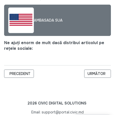
AMBASADA SUA
Ne ajuți enorm de mult dacă distribui articolul pe
rețele sociale:
ARTICOL PRECEDENT: ANUNȚUL CONFERINȚEI-ONLINE, PRILE
ARTICOLUL URM
PRECEDENT
URMĂTOR
2026 CIVIC DIGITAL SOLUTIONS
Email: support@portal.civic.md