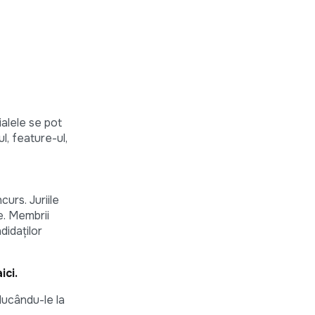
ialele se pot
ul, feature-ul,
urs. Juriile
te. Membrii
didaților
aici.
ucându-le la