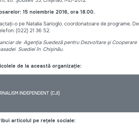
t, str. Şciusev 53, Chişinău, MD-2012.
sarelor: 15 noiembrie 2016, ora 18.00.
tactați-o pe Natalia Sarioglo, coordonatoare de programe, D
elefon: (022) 21 36 52.
financiar de Agenţia Suedeză pentru Dezvoltare şi Cooperare
basadei Suediei în Chișinău.
colele de la această organizație:
NALISM INDEPENDENT (CJI)
bui articolul pe rețele sociale: