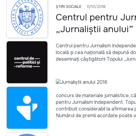
ȘTIRI SOCIALE
11/10/2016
Centrul pentru Ju
„Jurnaliştii anului
Centrul pentru Jurnalism Independent 
locală și cea națională să depună do
desemnați câștigătorii Topului „Jurnali
concurs de materiale jurnalistice, câ
pentru Jurnalism Independent. Topul v
contribuit considerabil la afirmare
Numărul de premii acordate poate var