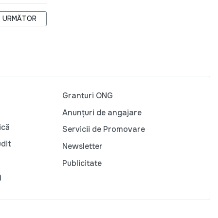
AZĂ PUBLIC CCA
ARTICOLUL URMĂTOR: TINERII DIN SOROCA FAC FUNDRAISING
URMĂTOR
Granturi ONG
Anunțuri de angajare
ică
Servicii de Promovare
udit
Newsletter
Publicitate
i