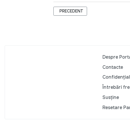
ARTICOL PRECEDENT: RAPORT NR. 2
PRECEDENT
Despre Port
Contacte
Confidențial
Întrebări fr
Susține
Resetare Pa