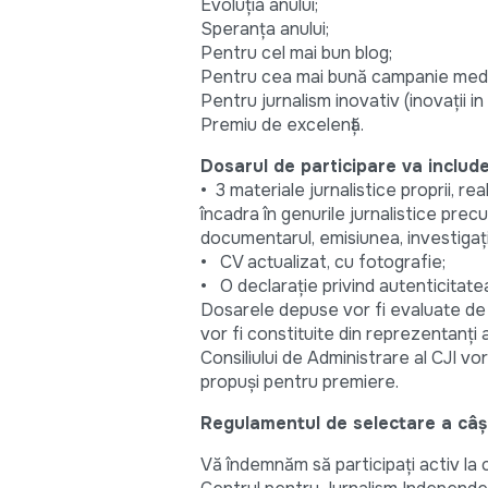
Evoluția anului;
Speranța anului;
Pentru cel mai bun blog;
Pentru cea mai bună campanie medi
Pentru jurnalism inovativ (inovații in
Premiu de excelență.
Dosarul de participare va include
• 3 materiale jurnalistice proprii, r
încadra în genurile jurnalistice precu
documentarul, emisiunea, investigați
• CV actualizat, cu fotografie;
• O declarație privind autenticitatea
Dosarele depuse vor fi evaluate de me
vor fi constituite din reprezentanți ai
Consiliului de Administrare al CJI vo
propuși pentru premiere.
Regulamentul de selectare a câştig
Vă îndemnăm să participați activ la