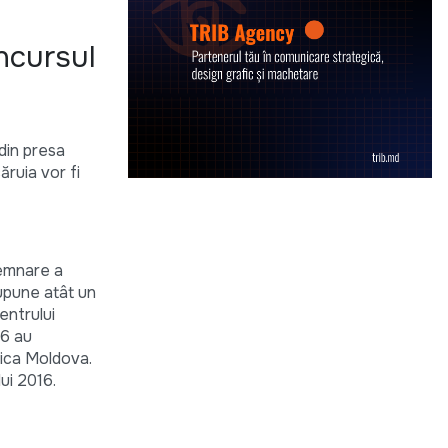
ncursul
 din presa
ăruia vor fi
semnare a
supune atât un
entrului
16 au
lica Moldova.
ui 2016.