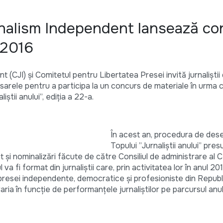
rnalism Independent lansează co
” 2016
(CJI) şi Comitetul pentru Libertatea Presei invită jurnaliștii
sarele pentru a participa la un concurs de materiale în urma c
ştii anului”, ediția a 22-a.
În acest an, procedura de de
Topului ”Jurnaliştii anului” pre
t şi nominalizări făcute de către Consiliul de administrare al C
a fi format din jurnaliștii care, prin activitatea lor în anul 20
a presei independente, democratice şi profesioniste din Repub
ia în funcţie de performanţele jurnaliştilor pe parcursul anul