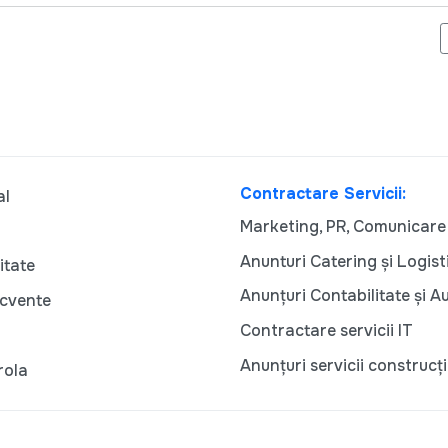
 DE MONITORIZARE A MASS-MEDIA: ONG-URILE DE MEDIA SESIZE
Contractare Servicii:
al
Marketing, PR, Comunicare
Anunturi Catering și Logist
itate
Anunțuri Contabilitate și A
ecvente
Contractare servicii IT
Anunțuri servicii construcți
rola