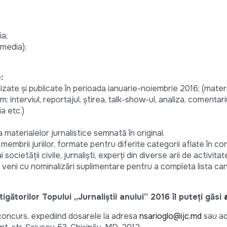
a;
 media);
:
ealizate şi publicate în perioada ianuarie-noiembrie 2016; (mater
m: interviul, reportajul, știrea, talk-show-ul, analiza, comentari
a etc.)
 materialelor jurnalistice semnată în original.
mbrii juriilor, formate pentru diferite categorii aflate în conc
 societății civile, jurnaliști, experți din diverse arii de activita
r veni cu nominalizări suplimentare pentru a completa lista can
ătorilor Topului „Jurnaliştii anului” 2016 îl puteți găsi
 concurs, expediind dosarele la adresa
nsarioglo@ijc.md
sau ad