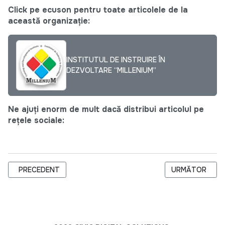
Click pe ecuson pentru toate articolele de la
această organizație:
INSTITUTUL DE INSTRUIRE ÎN
DEZVOLTARE “MILLENIUM”
Ne ajuți enorm de mult dacă distribui articolul pe
rețele sociale:
ARTICOL PRECEDENT: SISTEMUL DE REMUNERARE A CADREL
ARTICOLUL URM
PRECEDENT
URMĂTOR