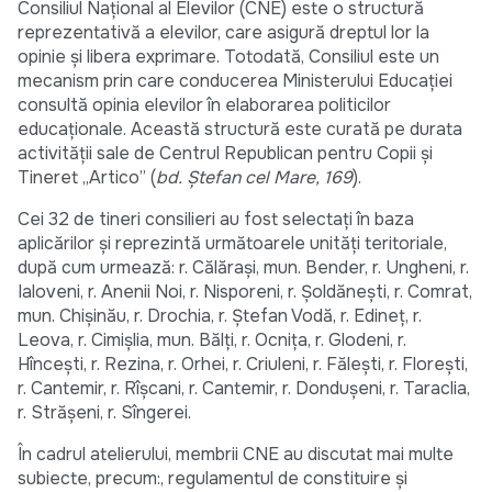
Consiliul Naţional al Elevilor (CNE) este o structură
reprezentativă a elevilor, care asigură dreptul lor la
opinie şi libera exprimare. Totodată, Consiliul este un
mecanism prin care conducerea Ministerului Educaţiei
consultă opinia elevilor în elaborarea politicilor
educaționale. Această structură este curată pe durata
activității sale de Centrul Republican pentru Copii și
Tineret „Artico” (
bd. Ștefan cel Mare, 169
).
Cei 32 de tineri consilieri au fost selectați în baza
aplicărilor și reprezintă următoarele unități teritoriale,
după cum urmează: r. Călărași, mun. Bender, r. Ungheni, r.
Ialoveni, r. Anenii Noi, r. Nisporeni, r. Șoldănești, r. Comrat,
mun. Chișinău, r. Drochia, r. Ștefan Vodă, r. Edineț, r.
Leova, r. Cimișlia, mun. Bălți, r. Ocnița, r. Glodeni, r.
Hîncești, r. Rezina, r. Orhei, r. Criuleni, r. Fălești, r. Florești,
r. Cantemir, r. Rîșcani, r. Cantemir, r. Dondușeni, r. Taraclia,
r. Strășeni, r. Sîngerei.
În cadrul atelierului, membrii CNE au discutat mai multe
subiecte, precum:, regulamentul de constituire și