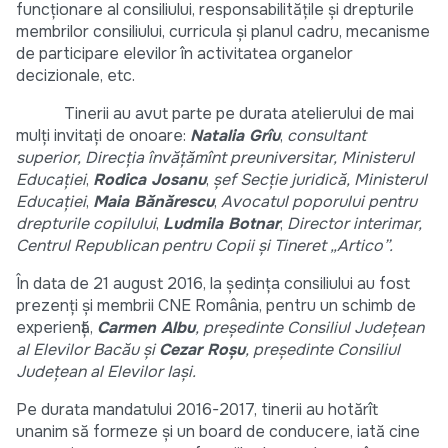
funcționare al consiliului, responsabilitățile și drepturile
membrilor consiliului, curricula și planul cadru, mecanisme
de participare elevilor în activitatea organelor
decizionale, etc.
Tinerii au avut parte pe durata atelierului de mai
mulți invitați de onoare:
Natalia Grîu
,
consultant
superior, Direcția învățămînt preuniversitar, Ministerul
Educației
,
Rodica Josanu
,
șef Secție juridică, Ministerul
Educației
,
Maia Bănărescu
,
Avocatul poporului pentru
drepturile copilului
,
Ludmila Botnar
,
Director interimar,
Centrul Republican pentru Copii și Tineret „Artico”.
În data de 21 august 2016, la ședința consiliului au fost
prezenți și membrii CNE România, pentru un schimb de
experiență,
Carmen Albu
, președinte Consiliul Județean
al Elevilor Bacău și
Cezar Roșu
, președinte Consiliul
Județean al Elevilor Iași
.
Pe durata mandatului 2016-2017, tinerii au hotărît
unanim să formeze și un board de conducere, iată cine