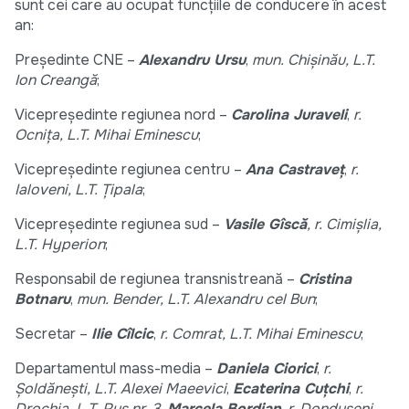
sunt cei care au ocupat funcțiile de conducere în acest
an:
Președinte CNE –
Alexandru Ursu
,
mun. Chișinău, L.T.
Ion Creangă
;
Vicepreședinte regiunea nord –
Carolina Juraveli
,
r.
Ocnița, L.T. Mihai Eminescu
;
Vicepreședinte regiunea centru –
Ana Castraveț
,
r.
Ialoveni, L.T. Țipala
;
Vicepreședinte regiunea sud –
Vasile Gîscă
, r. Cimișlia,
L.T. Hyperion
;
Responsabil de regiunea transnistreană –
Cristina
Botnaru
,
mun. Bender, L.T. Alexandru cel Bun
;
Secretar –
Ilie Cîlcic
,
r. Comrat, L.T. Mihai Eminescu
;
Departamentul mass-media –
Daniela Ciorici
,
r.
Șoldănești, L.T. Alexei Maeevici
,
Ecaterina Cuțchi
,
r.
Drochia, L.T. Rus nr. 3
,
Marcela Bordian
,
r. Dondușeni,