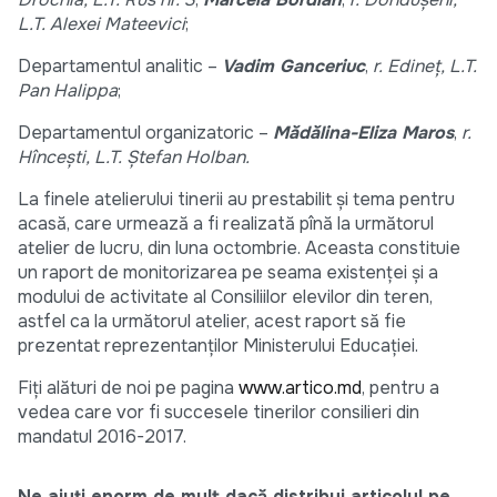
L.T. Alexei Mateevici
;
Departamentul analitic –
Vadim Ganceriuc
,
r. Edineț, L.T.
Pan Halippa
;
Departamentul organizatoric –
Mădălina-Eliza Maros
,
r.
Hîncești, L.T. Ștefan Holban.
La finele atelierului tinerii au prestabilit și tema pentru
acasă, care urmează a fi realizată pînă la următorul
atelier de lucru, din luna octombrie. Aceasta constituie
un raport de monitorizarea pe seama existenței și a
modului de activitate al Consiliilor elevilor din teren,
astfel ca la următorul atelier, acest raport să fie
prezentat reprezentanților Ministerului Educației.
Fiți alături de noi pe pagina
www.artico.md
, pentru a
vedea care vor fi succesele tinerilor consilieri din
mandatul 2016-2017.
Ne ajuți enorm de mult dacă distribui articolul pe