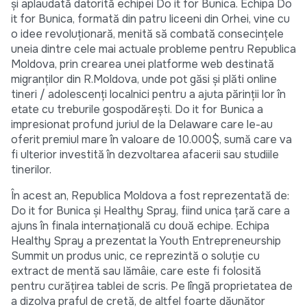
și aplaudată datorită echipei Do it for Bunica. Echipa Do
it for Bunica, formată din patru liceeni din Orhei, vine cu
o idee revoluționară, menită să combată consecințele
uneia dintre cele mai actuale probleme pentru Republica
Moldova, prin crearea unei platforme web destinată
migranților din R.Moldova, unde pot găsi și plăti online
tineri / adolescenți localnici pentru a ajuta părinții lor în
etate cu treburile gospodărești. Do it for Bunica a
impresionat profund juriul de la Delaware care le-au
oferit premiul mare în valoare de 10.000$, sumă care va
fi ulterior investită în dezvoltarea afacerii sau studiile
tinerilor.
În acest an, Republica Moldova a fost reprezentată de:
Do it for Bunica și Healthy Spray, fiind unica țară care a
ajuns în finala internațională cu două echipe. Echipa
Healthy Spray a prezentat la Youth Entrepreneurship
Summit un produs unic, ce reprezintă o soluție cu
extract de mentă sau lămâie, care este fi folosită
pentru curățirea tablei de scris. Pe lîngă proprietatea de
a dizolva praful de cretă, de altfel foarte dăunător