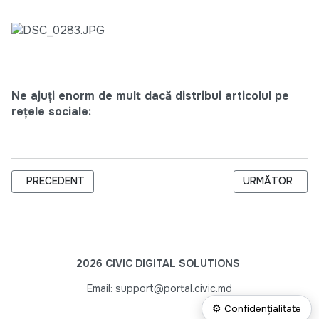
Ne ajuți enorm de mult dacă distribui articolul pe
rețele sociale:
ARTICOL PRECEDENT: FESTIVALUL MUNICIPAL DE TEATRU “OS
ARTICOLUL URM
PRECEDENT
URMĂTOR
2026 CIVIC DIGITAL SOLUTIONS
Email: support@portal.civic.md
⚙ Confidențialitate