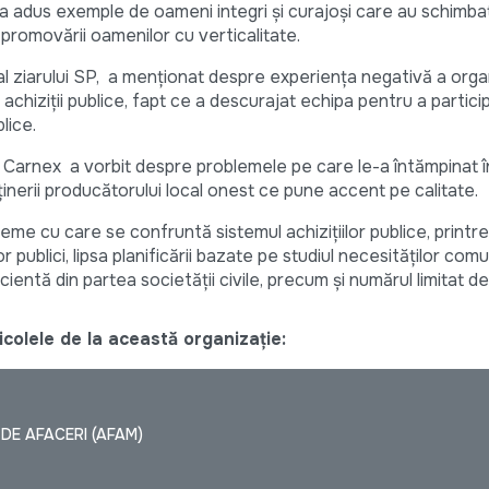
e a adus exemple de oameni integri şi curajoşi care au schimbat 
promovării oamenilor cu verticalitate.
al ziarului SP, a menţionat despre experienţa negativă a orga
achiziţii publice, fapt ce a descurajat echipa pentru a particip
lice.
 Carnex a vorbit despre problemele pe care le-a întămpinat î
sţinerii producătorului local onest ce pune accent pe calitate.
eme cu care se confruntă sistemul achizițiilor publice, printre
 publici, lipsa planificării bazate pe studiul necesităţilor comun
icientă din partea societăţii civile, precum şi numărul limitat de
colele de la această organizație:
DE AFACERI (AFAM)