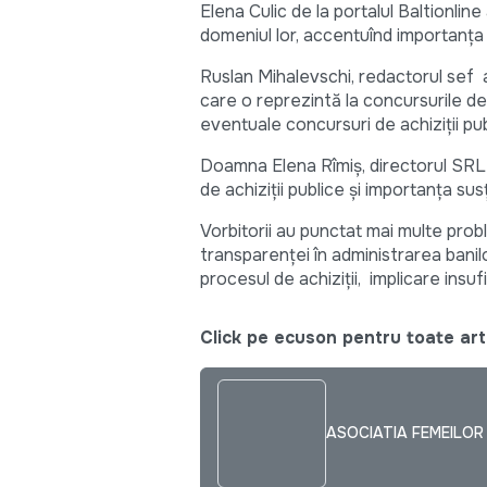
Elena Culic de la portalul Baltionlin
domeniul lor, accentuînd importanţa 
Ruslan Mihalevschi, redactorul sef 
care o reprezintă la concursurile de 
eventuale concursuri de achiziţii pub
Doamna Elena Rîmiş, directorul SRL
de achiziţii publice şi importanţa su
Vorbitorii au punctat mai multe probl
transparenței în administrarea banilor
procesul de achiziţii, implicare insuf
Click pe ecuson pentru toate arti
ASOCIATIA FEMEILOR 