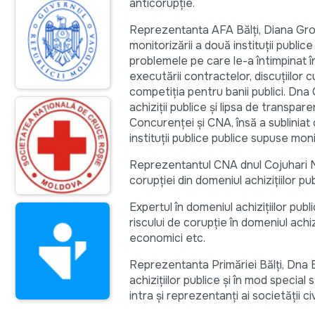
anticorupție.
Reprezentanta AFA Bălți, Diana Grosu
monitorizării a două instituţii public
problemele pe care le-a întimpinat î
executării contractelor, discuţiilor c
competiţia pentru banii publici. Dna
achiziţii publice şi lipsa de transpar
Concurenţei şi CNA, însă a subliniat
instituţii publice publice supuse monit
Reprezentantul CNA dnul Cojuhari Ni
corupţiei din domeniul achiziţiilor 
Expertul în domeniul achiziţiilor pub
riscului de corupţie în domeniul achiz
economici etc.
Reprezentanta Primăriei Bălţi, Dna 
achiziţiilor publice şi în mod special
intra şi reprezentanţi ai societăţii civ