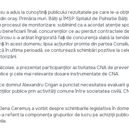
 a adus la cunoștinţă publicului rezultatele pe care le-a obţi
e din oraș: Primăria mun. Bălţi şi ÎMSP Spitalul de Psihiatie Bălţi
n procesul de monitorizare, subliniind ca a acordat atenţie spo
u beneficiarii finali, concurenţilor ce au pierdut contractele de 
 Grosu s-a arătat îngrijorată faţă de concurenţa slabă la tende
enţă în acest domeniu, lipsa acţiunilor promte din partea Consiliu
 că în ultima perioadă, se conturează schimbări pozitive la ce
orizării.
colae, a prezentat participanţilor activitatea CNA de preven
publice și cele mai relevante dosare instrumentate de CNA.
lice domnul Alexandru Crigan a punctat necesitatea evaluarii şi 
ițiilor publice prin activităţi comune între societatea civilă, C
Elena Ceremuş a vorbit despre schimbarile legislative în dome
 s-a referit la componenţa grupurilor de lucru pe achiziţii publ
ile.