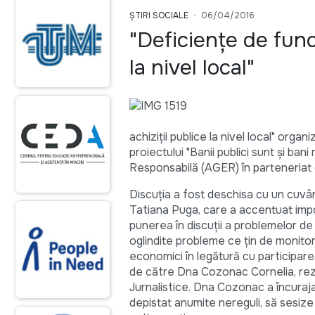
ȘTIRI SOCIALE
06/04/2016
"Deficienţe de func
la nivel local"
achiziții publice la nivel local" orga
proiectului "Banii publici sunt şi ba
Responsabilă (AGER) în parteneriat c
Discuţia a fost deschisa cu un cuvân
Tatiana Puga, care a accentuat impo
punerea în discuţii a problemelor de o
oglindite probleme ce ţin de monitor
economici în legătură cu participare
de către Dna Cozonac Cornelia, rezult
Jurnalistice. Dna Cozonac a încurajat
depistat anumite nereguli, să sesize C