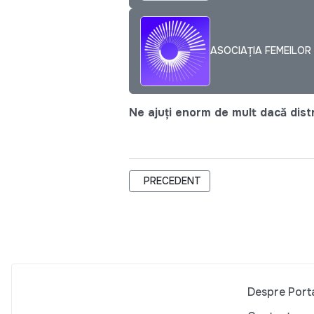
ASOCIAȚIA FEMEILO
Ne ajuți enorm de mult dacă distri
ARTICOL PRECEDENT: BUSINESS BRID
PRECEDENT
Despre Port