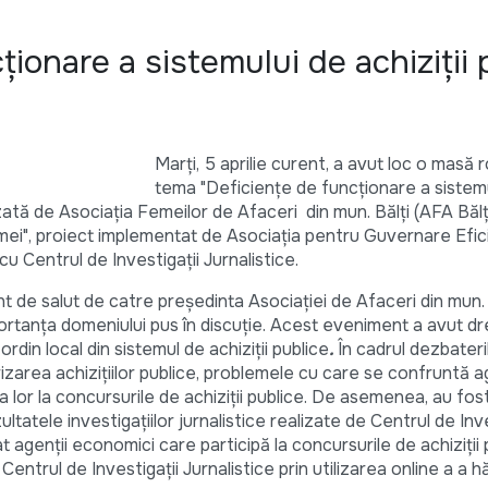
ționare a sistemului de achiziții 
Marţi, 5 aprilie curent, a avut loc o masă 
tema "Deficienţe de funcționare a sistem
nizată de Asociaţia Femeilor de Afaceri din mun. Bălţi (AFA Bălți
ni mei", proiect implementat de Asociaţia pentru Guvernare Efic
u Centrul de Investigaţii Jurnalistice.
t de salut de catre preşedinta Asociaţiei de Afaceri din mun. 
rtanţa domeniului pus în discuţie. Acest eveniment a avut dr
rdin local din sistemul de achiziţii publice
.
În cadrul dezbateri
izarea achizițiilor publice, problemele cu care se confruntă a
a lor la concursurile de achiziţii publice. De asemenea, au f
atele investigațiilor jurnalistice realizate de Centrul de Inve
 agenții economici care participă la concursurile de achiziții 
entrul de Investigaţii Jurnalistice prin utilizarea online a a hă