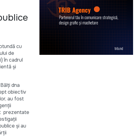
publice
rotundă cu
ului de
) în cadrul
ientă şi
Bălţi dna
ept obiectiv
lor, au fost
genţii
ost prezentate
stigaţii
publice și au
rții