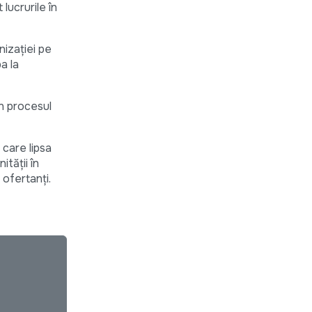
lucrurile în
nizaţiei pe
a la
n procesul
 care lipsa
ităţii în
 ofertanți.