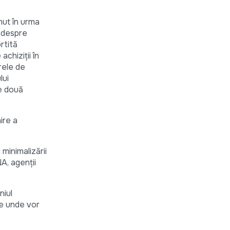
nut în urma
; despre
rtită
achiziţii în
rele de
lui
le două
ire a
minimalizării
NA, agenţii
niul
ice unde vor