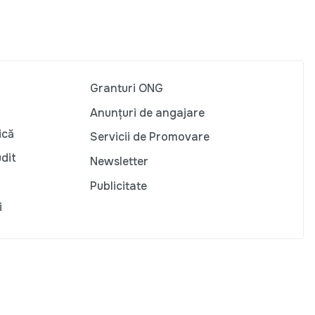
Granturi ONG
Anunțuri de angajare
ică
Servicii de Promovare
udit
Newsletter
Publicitate
i