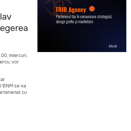
lav
alegerea
00, miercuri,
Bercu, vor
tar
al BNM se va
arteneriat cu