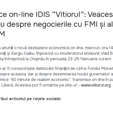
e on-line IDIS ”Vitiorul”: Veaces
ibu despre negocierile cu FMI și 
NM
ră anunță o nouă dezbatere economică on-line, miercuri, ora 14.
oniță și Sergiu Gaibu, împreună cu moderatorul emisiunii, Vlad 
ita întreprinsă la Chișinău în perioada 23-29 februarie curent.
ar fi consecințele deblocării finanțării de către Fondul Mone
 Despre aceasta, dar și despre desemnarea noului guvernator 
omice ”60 minute de realism economic”, transmise on-line în p
 Liberă. Acestea pot fi urmărite pe site-ul –
www.viitorul.org
bui articolul pe rețele sociale: