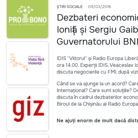
ȘTIRI SOCIALE
09/03/2016
Dezbateri economic
Ioniță și Sergiu Ga
Guvernatorului B
IDIS ”Viitorul” și Radio Europa Libe
ora 14.00. Experții IDIS, Veaceslav I
discuta negocierile cu FMI, după viz
Când se va ajunge la un acord? Care 
Internațional? Care sunt soluțiile?
discuta în cadrul dezbaterilor econ
Biroul de la Chișinău al Radio Europa
Ne ajuți enorm de mult dacă distri