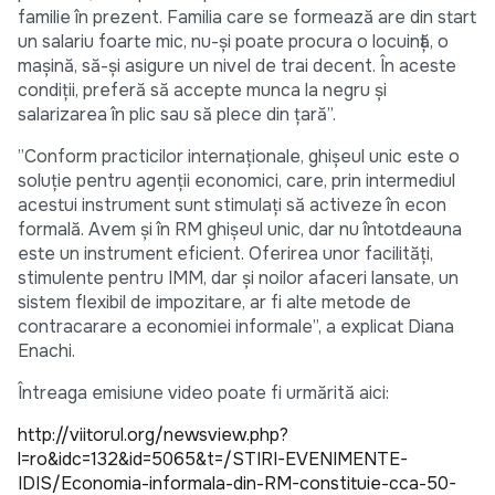
familie în prezent. Familia care se formează are din start
un salariu foarte mic, nu-și poate procura o locuință, o
mașină, să-și asigure un nivel de trai decent. În aceste
condiții, preferă să accepte munca la negru și
salarizarea în plic sau să plece din țară”.
”Conform practicilor internaționale, ghișeul unic este o
soluție pentru agenții economici, care, prin intermediul
acestui instrument sunt stimulați să activeze în econ
formală. Avem și în RM ghișeul unic, dar nu întotdeauna
este un instrument eficient. Oferirea unor facilități,
stimulente pentru IMM, dar și noilor afaceri lansate, un
sistem flexibil de impozitare, ar fi alte metode de
contracarare a economiei informale”, a explicat Diana
Enachi.
Întreaga emisiune video poate fi urmărită aici:
http://viitorul.org/newsview.php?
l=ro&idc=132&id=5065&t=/STIRI-EVENIMENTE-
IDIS/Economia-informala-din-RM-constituie-cca-50-