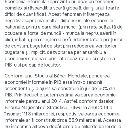
Economia informală reprezintă nu doar un fenomen
complex și răspândit la scară globală, dar și unul foarte
dificil de cuantificat. Acest fenomen influențează
negativ asupra mai multor dimensiuni ale economiei
naționale, printre care piața muncii (prin rata scăzută de
ocupare a forței de muncă - munca la negru, salarii în
plic), inflația, prin creșterea nefundamentată a prețurilor
de consum, bugetul de stat prin reducerea veniturilor
bugetare și, implicit, dezvoltarea per ansamblu a
economiei naționale prin rata scăzută de creștere a
PIB-ului pe cap de locuitor.
Conform unui Studiu al Băncii Mondiale, ponderea
economiei informale în PIB este într-o tendință
ascendentă și a ajuns să constituie în jur de 50% din
PIB. Prin deducție, putem estima valoarea economiei
informale pentru anul 2014. Astfel, conform datelor
Biroului Național de Statistică, PIB-ul în anul 2014 a
însumat 111,8 miliarde lei, respectiv, valoarea economiei
informale ar fi constituit circa 55,9 miliarde lei. Aceasta
nu înseamnă altceva decât circa 56 miliarde de lei de la