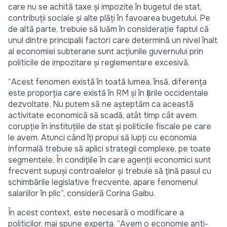
care nu se achită taxe și impozite în bugetul de stat,
contribuții sociale și alte plăți în favoarea bugetului. Pe
de altă parte, trebuie să luăm în considerație faptul că
unul dintre principalii factori care determină un nivel înalt
al economiei subterane sunt acțiunile guvernului prin
politicile de impozitare și reglementare excesivă.
”Acest fenomen există în toată lumea, însă, diferența
este proporția care există în RM și în țările occidentale
dezvoltate. Nu putem să ne așteptăm ca această
activitate economică să scadă, atât timp cât avem
corupție în instituțiile de stat și politicile fiscale pe care
le avem. Atunci când îți propui să lupți cu economia
informală trebuie să aplici strategii complexe, pe toate
segmentele. În condițiile în care agenții economici sunt
frecvent supuși controalelor și trebuie să țină pasul cu
schimbările legislative frecvente, apare fenomenul
salariilor în plic”, consideră Corina Gaibu.
În acest context, este necesară o modificare a
politicilor, mai spune experta. ”Avem o economie anti-