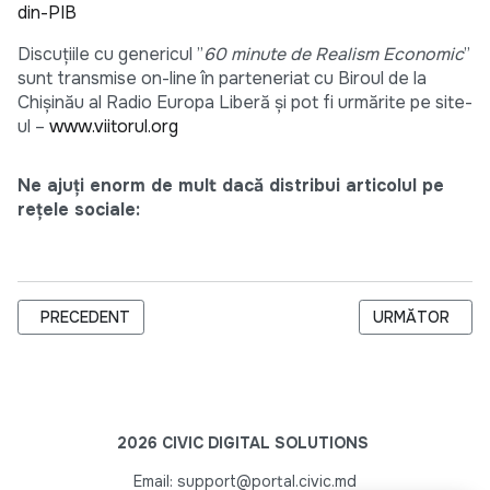
din-PIB
Discuțiile cu genericul ”
60 minute de Realism Economic
”
sunt transmise on-line în parteneriat cu Biroul de la
Chișinău al Radio Europa Liberă și pot fi urmărite pe site-
ul –
www.viitorul.org
Ne ajuți enorm de mult dacă distribui articolul pe
rețele sociale:
ARTICOL PRECEDENT: LIVRAREA BLANCHETELOR DE HÂRTIE S
ARTICOLUL URM
PRECEDENT
URMĂTOR
2026 CIVIC DIGITAL SOLUTIONS
Email: support@portal.civic.md