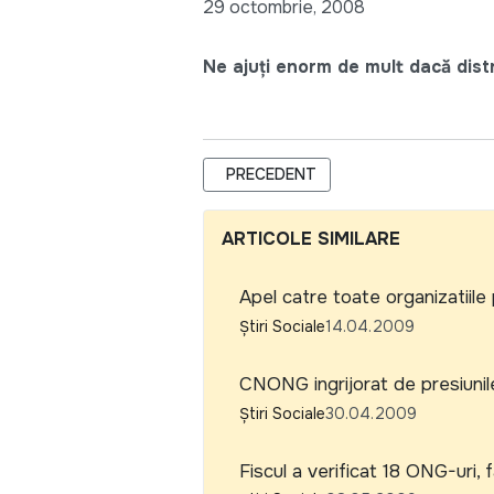
29 octombrie, 2008
Ne ajuți enorm de mult dacă distri
ARTICOL PRECEDENT: CONSUMATORI D
PRECEDENT
ARTICOLE SIMILARE
Apel catre toate organizatiile 
Știri Sociale
14.04.2009
CNONG ingrijorat de presiunil
Știri Sociale
30.04.2009
Fiscul a verificat 18 ONG-uri,