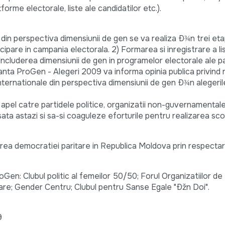
orme electorale, liste ale candidatilor etc.).
in perspectiva dimensiunii de gen se va realiza Ð¾n trei etap
cipare in campania electorala. 2) Formarea si inregistrare a li
) Includerea dimensiunii de gen in programelor electorale ale p
Alianta ProGen - Alegeri 2009 va informa opinia publica privin
 internationale din perspectiva dimensiunii de gen Ð¾n alegeril
apel catre partidele politice, organizatii non-guvernamentale
nsata astazi si sa-si coaguleze eforturile pentru realizarea sco
rea democratiei paritare in Republica Moldova prin respecta
oGen: Clubul politic al femeilor 50/50; Forul Organizatiilor de
are; Gender Centru; Clubul pentru Sanse Egale "Ðžn Doi".
9