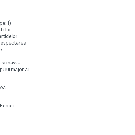
e: 1)
stelor
artidelor
d respectarea
e
 si mass-
pului major al
rea
 Femei;