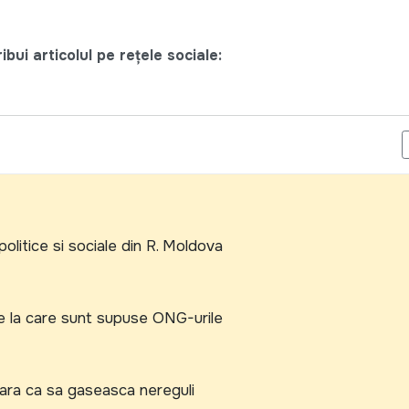
bui articolul pe rețele sociale:
E DROGURI SI VOLUNTARI COLECTEAZA SERINGI UTILIZATE DIN P
politice si sociale din R. Moldova
e la care sunt supuse ONG-urile
 fara ca sa gaseasca nereguli