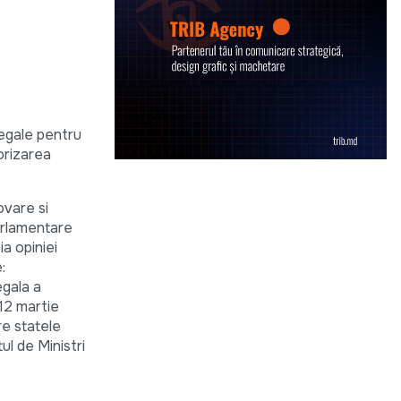
 egale pentru
orizarea
ovare si
arlamentare
a opiniei
:
egala a
 12 martie
re statele
l de Ministri