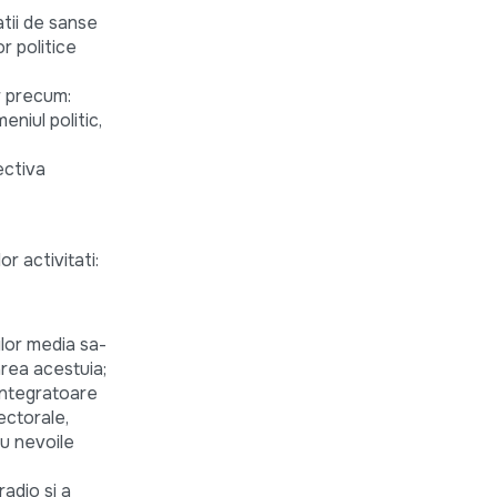
atii de sanse
or politice
r precum:
niul politic,
ectiva
r activitati:
ilor media sa-
rea acestuia;
 integratoare
ectorale,
cu nevoile
adio si a