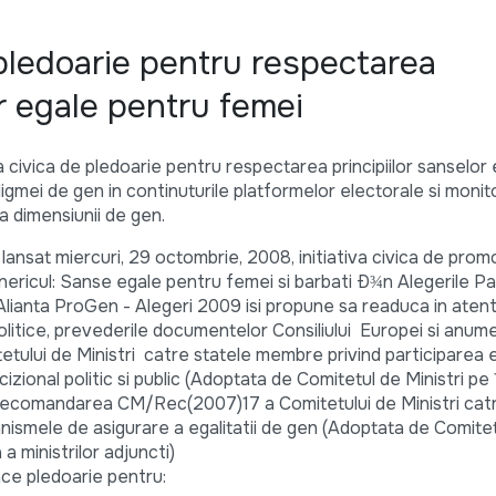
e pledoarie pentru respectarea
or egale pentru femei
a civica de pledoarie pentru respectarea principiilor sanselor
igmei de gen in continuturile platformelor electorale si monit
a dimensiunii de gen.
sat miercuri, 29 octombrie, 2008, initiativa civica de prom
enericul: Sanse egale pentru femei si barbati Ð¾n Alegerile P
 Alianta ProGen - Alegeri 2009 isi propune sa readuca in atenti
olitice, prevederile documentelor Consiliului Europei si anume
lui de Ministri catre statele membre privind participarea 
cizional politic si public (Adoptata de Comitetul de Ministri pe
i Recomandarea CM/Rec(2007)17 a Comitetului de Ministri cat
ismele de asigurare a egalitatii de gen (Adoptata de Comitetu
a ministrilor adjuncti)
ace pledoarie pentru: