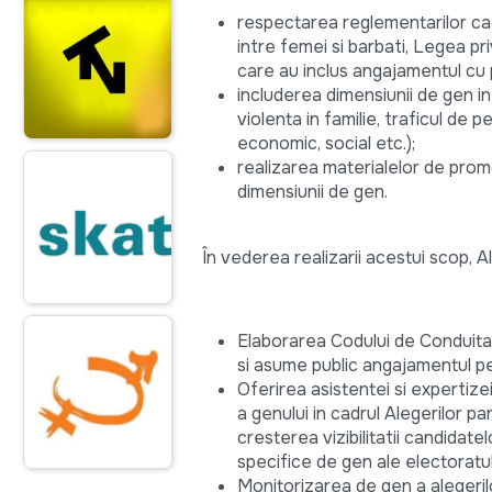
respectarea reglementarilor cadr
intre femei si barbati, Legea pri
care au inclus angajamentul cu pr
includerea dimensiunii de gen i
violenta in familie, traficul de
economic, social etc.);
realizarea materialelor de prom
dimensiunii de gen.
În vederea realizarii acestui scop, A
Elaborarea Codului de Conduita pe
si asume public angajamentul pe
Oferirea asistentei si expertize
a genului in cadrul Alegerilor 
cresterea vizibilitatii candidat
specifice de gen ale electoratul
Monitorizarea de gen a alegeril