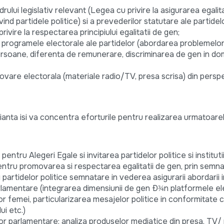
ului legislativ relevant (Legea cu privire la asigurarea egalit
vind partidele politice) si a prevederilor statutare ale partidel
ivire la respectarea principiului egalitatii de gen;
n programele electorale ale partidelor (abordarea problemelo
 persoane, diferenta de remunerare, discriminarea de gen in dome
ovare electorala (materiale radio/TV, presa scrisa) din persp
lianta isi va concentra eforturile pentru realizarea urmatoarelo
ntru Alegeri Egale si invitarea partidelor politice si instituti
ntru promovarea si respectarea egalitatii de gen, prin semna
i partidelor politice semnatare in vederea asigurarii abordarii
parlamentare (integrarea dimensiunii de gen Ð¾n platformele el
elor femei, particularizarea mesajelor politice in conformitate 
ui etc.)
or parlamentare: analiza produselor mediatice din presa, TV/ r