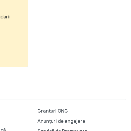
darii
Granturi ONG
Anunțuri de angajare
ică