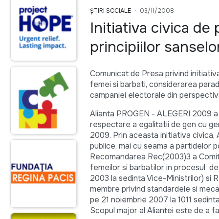
ȘTIRI SOCIALE
03/11/2008
Initiativa civica d
principiilor sansel
Comunicat de Presa privind initiativ
femei si barbati, considerarea parad
campaniei electorale din perspectiv
Alianta PROGEN - ALEGERI 2009 a lan
respectare a egalitatii de gen cu g
2009. Prin aceasta initiativa civica,
publice, mai cu seama a partidelor p
Recomandarea Rec(2003)3 a Comitetu
femeilor si barbatilor in procesul de
2003 la sedinta Vice-Ministrilor) s
membre privind standardele si mecan
pe 21 noiembrie 2007 la 1011 sedinta 
Scopul major al Aliantei este de a f