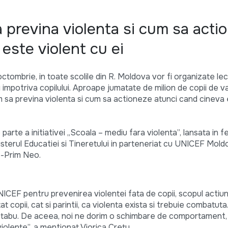
 previna violenta si cum sa acti
este violent cu ei
octombrie, in toate scolile din R. Moldova vor fi organizate lect
 impotriva copilului. Aproape jumatate de milion de copii de v
 sa previna violenta si cum sa actioneze atunci cand cineva 
parte a initiativei „Scoala – mediu fara violenta”, lansata in f
sterul Educatiei si Tineretului in parteneriat cu UNICEF Mold
o-Prim Neo.
UNICEF pentru prevenirea violentei fata de copii, scopul actiun
t copii, cat si parintii, ca violenta exista si trebuie combatuta
t tabu. De aceea, noi ne dorim o schimbare de comportament,
olente”, a mentionat Viorica Cretu.