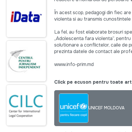
În acest scop, pedagogi din fiec are s
violenta si au transmis cunostintele 
La fel, au fost elaborate brosuri spe
„Adolescenta fara violenta”, pentr
solutionare a conflictelor, caile de 
prezinta datele de contact ale profesi
www.info-prim.md
Click pe ecuson pentru toate arti
UNICEF MOLDOVA