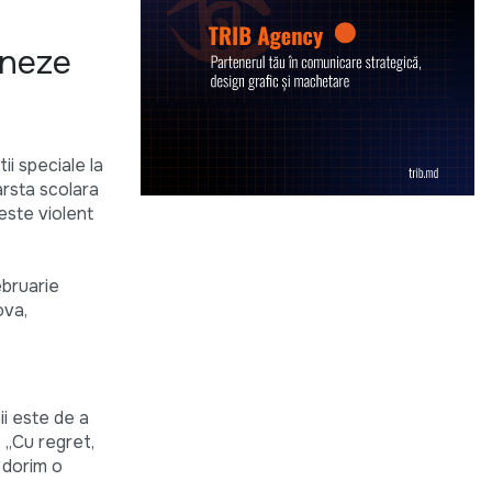
oneze
ii speciale la
arsta scolara
este violent
ebruarie
ova,
ii este de a
. „Cu regret,
 dorim o