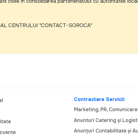
ii civile in consolidarea parteneriatului cu autoritatile loca
 AL CENTRULUI "CONTACT-SOROCA"
Contractare Servicii:
al
Marketing, PR, Comunicare
Anunturi Catering și Logist
itate
Anunțuri Contabilitate și A
ecvente