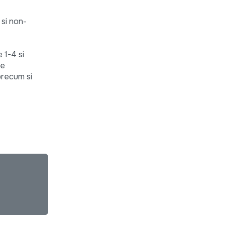
 si non-
 1-4 si
de
 precum si