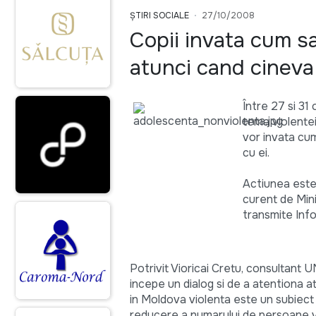
ȘTIRI SOCIALE
27/10/2008
Copii invata cum sa
atunci cand cineva 
Între 27 si 31 
tema violentei
vor invata cum
cu ei.
Actiunea este 
curent de Mini
transmite Inf
Potrivit Vioricai Cretu, consultant 
incepe un dialog si de a atentiona ata
in Moldova violenta este un subiec
reducere a numarului de persoane vi