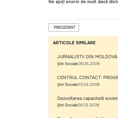
Ne ajuți enorm de mult dacă distri
ARTICOL PRECEDENT: RAPORT DE M
PRECEDENT
ARTICOLE SIMILARE
JURNALISTII DIN MOLDOVA
Știri Sociale
08.05.2008
CENTRUL CONTACT: PROGR
Știri Sociale
03.04.2008
Dezvoltarea capacitatii societat
Știri Sociale
06.03.2008