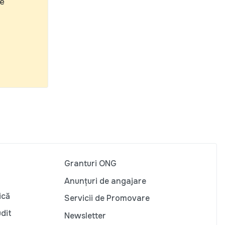
le
Granturi ONG
Anunțuri de angajare
ică
Servicii de Promovare
udit
Newsletter