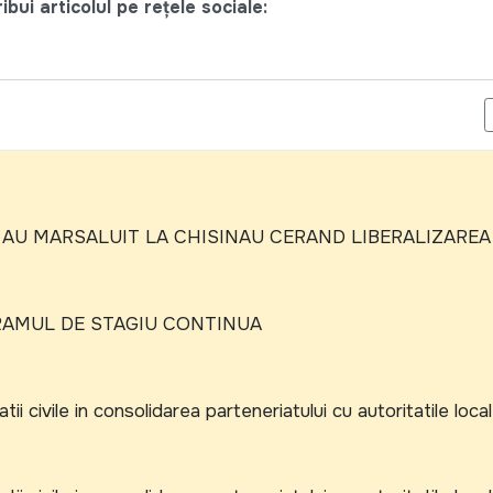
bui articolul pe rețele sociale:
ONITORIZARE "REFLECTAREA FENOMENULUI CORUPTIEI IN MASS-M
 AU MARSALUIT LA CHISINAU CERAND LIBERALIZAREA
AMUL DE STAGIU CONTINUA
ii civile in consolidarea parteneriatului cu autoritatile loca