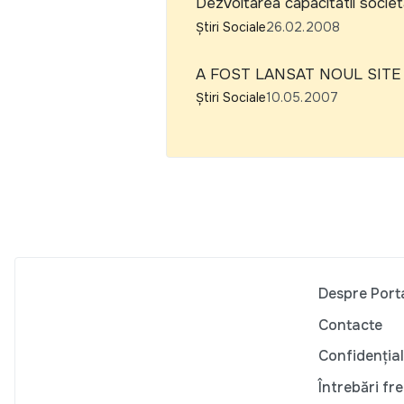
Dezvoltarea capacitatii societat
Știri Sociale
26.02.2008
A FOST LANSAT NOUL SITE
Știri Sociale
10.05.2007
Despre Port
Contacte
Confidențial
Întrebări fr