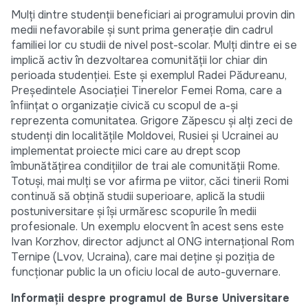
Mulți dintre studenții beneficiari ai programului provin din
medii nefavorabile şi sunt prima generaţie din cadrul
familiei lor cu studii de nivel post-scolar. Mulţi dintre ei se
implică activ în dezvoltarea comunităţii lor chiar din
perioada studenţiei. Este și exemplul Radei Pădureanu,
Preşedintele Asociaţiei Tinerelor Femei Roma, care a
înfiinţat o organizaţie civică cu scopul de a-şi
reprezenta comunitatea. Grigore Zăpescu și alți zeci de
studenți din localităţile Moldovei, Rusiei şi Ucrainei au
implementat proiecte mici care au drept scop
îmbunătăţirea condiţiilor de trai ale comunităţii Rome.
Totuşi, mai mulţi se vor afirma pe viitor, căci tinerii Romi
continuă să obţină studii superioare, aplică la studii
postuniversitare şi îşi urmăresc scopurile în medii
profesionale. Un exemplu elocvent în acest sens este
Ivan Korzhov, director adjunct al ONG internaţional Rom
Ternipe (Lvov, Ucraina), care mai deţine şi poziţia de
funcţionar public la un oficiu local de auto-guvernare.
Informaţii despre programul de Burse Universitare