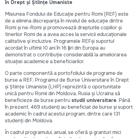
în Drept şi Ştiinţe Umaniste
Misiunea Fondului de Educaţie pentru Romi (REF) este
de a elimina discrepanţa în nivelul de educaţie dintre
Romi şi ne-Romi și promovează drepturile copiilor şi
tinerilor Romi de a avea acces la servicii educaţionale
calitative şi incluzive. Programele REFşi suportul
acordat în ultimii 10 ani în 16 ţări din Europa au
demonstrat o contribuţie considerabilă la ameliorarea
situaţiei academice a beneficiarilor.
O parte componentă a portofoliului de programe de
burse a REF, Programul de Burse Universitare în Drept
şi Ştiinţe Umaniste (LHP) reprezintă o oportunitate
unică pentru Romii din Moldova, Rusia şi Ucraina să
beneficieze de burse pentru
studii universitare
. Până
în prezent, 469 studenți au beneficiat de burse și suport
academic în cadrul acestui program, dintre care 131
studenți din Moldova.
În cadrul programului, anual, se oferă și granturi mici