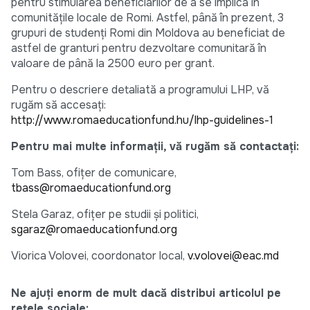
pentru stimularea beneficiarilor de a se implica în
comunitățile locale de Romi. Astfel, până în prezent, 3
grupuri de studenți Romi din Moldova au beneficiat de
astfel de granturi pentru dezvoltare comunitară în
valoare de până la 2500 euro per grant.
Pentru o descriere detaliată a programului LHP, vă
rugăm să accesaţi:
http://www.romaeducationfund.hu/lhp-guidelines-1
Pentru mai multe informaţii, vă rugăm să contactaţi:
Tom Bass, ofiţer de comunicare,
tbass@romaeducationfund.org
Stela Garaz, ofiţer pe studii şi politici,
sgaraz@romaeducationfund.org
Viorica Volovei, coordonator local,
v.volovei@eac.md
Ne ajuți enorm de mult dacă distribui articolul pe
rețele sociale: