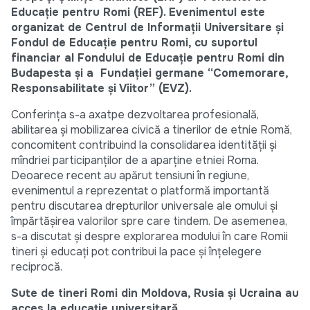
Educație pentru Romi (REF). Evenimentul este
organizat de
Centrul de Informaţii Universitare şi
Fondul de Educaţie pentru Romi, cu suportul
financiar al Fondului de Educaţie pentru Romi din
Budapesta şi a Fundaţiei germane “Comemorare,
Responsabilitate şi Viitor” (EVZ).
Conferința s-a axatpe dezvoltarea profesională,
abilitarea şi mobilizarea civică a tinerilor de etnie Romă,
concomitent contribuind la consolidarea identităţii şi
mîndriei participanţilor de a aparţine etniei Roma.
Deoarece recent au apărut tensiuni în regiune,
evenimentul a reprezentat o platformă importantă
pentru discutarea drepturilor universale ale omului şi
împărtăşirea valorilor spre care tindem. De asemenea,
s-a discutat și despre explorarea modului în care Romii
tineri şi educaţi pot contribui la pace şi înţelegere
reciprocă.
Sute de tineri Romi din Moldova, Rusia și Ucraina au
acces la educație universitar
ă