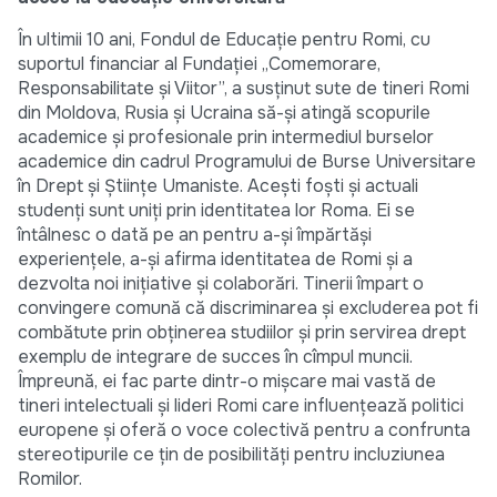
În ultimii 10 ani, Fondul de Educaţie pentru Romi, cu
suportul financiar al Fundaţiei „Comemorare,
Responsabilitate şi Viitor”, a susţinut sute de tineri Romi
din Moldova, Rusia şi Ucraina să-şi atingă scopurile
academice şi profesionale prin intermediul burselor
academice din cadrul Programului de Burse Universitare
în Drept şi Ştiinţe Umaniste. Aceşti foşti şi actuali
studenţi sunt uniți prin identitatea lor Roma. Ei se
întâlnesc o dată pe an pentru a-şi împărtăşi
experienţele, a-şi afirma identitatea de Romi şi a
dezvolta noi iniţiative şi colaborări. Tinerii împart o
convingere comună că discriminarea şi excluderea pot fi
combătute prin obţinerea studiilor şi prin servirea drept
exemplu de integrare de succes în cîmpul muncii.
Împreună, ei fac parte dintr-o mişcare mai vastă de
tineri intelectuali şi lideri Romi care influenţează politici
europene şi oferă o voce colectivă pentru a confrunta
stereotipurile ce ţin de posibilităţi pentru incluziunea
Romilor.