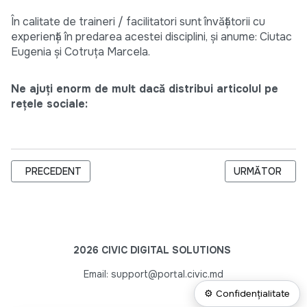
În calitate de traineri / facilitatori sunt învăţătorii cu
experienţă în predarea acestei disciplini, şi anume: Ciutac
Eugenia şi Cotruţa Marcela.
Ne ajuți enorm de mult dacă distribui articolul pe
rețele sociale:
ARTICOL PRECEDENT: CONSILIUL DE PRESĂ SOLICITĂ POSTU
ARTICOLUL URM
PRECEDENT
URMĂTOR
2026 CIVIC DIGITAL SOLUTIONS
Email: support@portal.civic.md
⚙ Confidențialitate