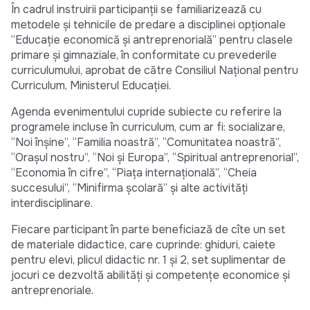
În cadrul instruirii participanţii se familiarizează cu
metodele şi tehnicile de predare a disciplinei opţionale
”Educaţie economică şi antreprenorială” pentru clasele
primare şi gimnaziale, în conformitate cu prevederile
curriculumului, aprobat de către Consiliul Naţional pentru
Curriculum, Ministerul Educaţiei.
Agenda evenimentului cupride subiecte cu referire la
programele incluse în curriculum, cum ar fi: socializare,
“Noi înşine”, “Familia noastră”, “Comunitatea noastră”,
“Oraşul nostru”, “Noi şi Europa”, “Spiritual antreprenorial”,
“Economia în cifre”, “Piaţa internaţională”, “Cheia
succesului”, “Minifirma şcolară” şi alte activităţi
interdisciplinare.
Fiecare participant în parte beneficiază de cîte un set
de materiale didactice, care cuprinde: ghiduri, caiete
pentru elevi, plicul didactic nr. 1 şi 2, set suplimentar de
jocuri ce dezvoltă abilităţi şi competenţe economice şi
antreprenoriale.