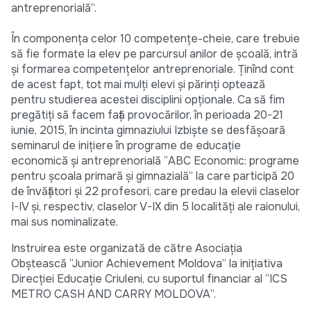
antreprenorială”.
În componenţa celor 10 competenţe-cheie, care trebuie
să fie formate la elev pe parcursul anilor de şcoală, intră
şi formarea competenţelor antreprenoriale. Ţinînd cont
de acest fapt, tot mai mulţi elevi şi părinţi optează
pentru studierea acestei disciplini opţionale. Ca să fim
pregătiţi să facem faţă provocărilor, în perioada 20-21
iunie, 2015, în incinta gimnaziului Izbişte se desfăşoară
seminarul de iniţiere în programe de educaţie
economică şi antreprenorială “ABC Economic: programe
pentru şcoala primară şi gimnazială” la care participă 20
de învăţători şi 22 profesori, care predau la elevii claselor
I-IV şi, respectiv, claselor V-IX din 5 localităţi ale raionului,
mai sus nominalizate.
Instruirea este organizată de către Asociaţia
Obştească “Junior Achievement Moldova” la iniţiativa
Direcţiei Educaţie Criuleni, cu suportul financiar al “ICS
METRO CASH AND CARRY MOLDOVA”.