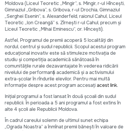
Moldova (Liceul Teoretic „Mingir”, s. Mingir, r-ul Hîncești,
Gimnaziul „Gribova”, s. Gribova, r-ul Drochia, Gimnaziul
„Serghei Esenin”, s. Alexanderfeld, raionul Cahul, Liceul
Teoretic „Ion Creangă” s. Zîrnești r-ul Cahul, precum şi
Liceul Teoretic „Mihai Eminescu”, or. Hîncești).
Astfel, Programul de premii acoperă 5 localități din
nordul, centrul și sudul republicii. Scopul acestui program
educaţional inovativ este să stimuleze motivația de
studiu și competiția academică sănătoasă în
comunităţile rurale dezavantajate în vederea ridicării
nivelului de performanţă academică şi a activismului
extra-școlar în rîndurile elevilor. Pentru mai multă
informaţie despre acest program accesați
acest link.
Iniţial programul a fost lansat în două şcoali din sudul
republicii. În perioada a 5 ani programul a fost extins în
alte 4 școli ale Republicii Moldova.
În cadrul careului solemn de ultimul sunet echipa
„Ograda Noastra” a înmînat premii bănești în valoare de