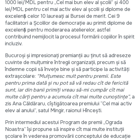
1000 lei/MDL pentru „Cel mai bun elev al școlii” și 400
lei/MDL pentru cel mai activ elev al școlii și diplome de
excelență celor 10 laureați ai Bursei de merit. Cei 9
facilitatori a Școlilor de democrație au primit diplome de
excelență pentru moderarea atelierelor, astfel
contribuind nemijlocit la procesul formării copiilor în spirit
incluziv.
Bucuroși și impresionați premianții au ținut să adreseze
cuvinte de mulțumire întregii organizații, precum și să
îndemne copii să învețe bine și să participe la activități
extrașcolare:
“Mulțumesc mult pentru premii. Este
pentru prima dată și nu pot să vă redau cît de fericită
sunt, iar din banii primiți vreau să-mi cumpăr cît mai
multe cărți pentru a acumula cît mai multe cunoștințe”,
a
zis Ana Căldăraru, cîștigătoarea premiului “Cel mai activ
elev al anului”, satul Mingir, raionul Hîncești.
Prin intermediul acestui Program de premii „Ograda
Noastra” îşi propune să inspire cît mai multe instituţii
şcolare în vederea promovării conceptului de educaţie