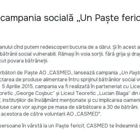
ampania socială „Un Paște feric
nului cînd putem redescoperi bucuria de a dărui. Și în acest an
trânii social vulnerabili. Rămași în voia sorții, fără grija și d
ăcut povara bătrâneții.
 Sărbători de Paște AO ,,CASMED,, lansează campania
„Un Paște
tarea de produse alimentare întru sprijinul bătrânilor social vu
5 Aprilie 2015, campania va fi realizată în parteneriat cu Lic
retic „George Coșbuc” și Liceul Teoretic „Lucian Blaga” din m
 instituțiilor de învățământ menționate și cu implicarea oamen
duse care vor ajunge pe masa de sărbătoare a 30 de bătrâni.
e acestora de către voluntarii AO ,,CASMED''.
persoane în vârstă la un Paște fericit, CASMED te îndeamnă să 