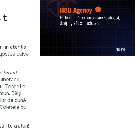
it
, în atenția
ragostea cuiva
 fericit
lnerabili.
eul Teoretic
un. Bălți.
ilor de bună
 Coletele cu
i te alături!