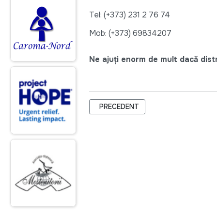
Tel: (+373) 231 2 76 74
Mob: (+373) 69834207
Ne ajuți enorm de mult dacă distri
ARTICOL PRECEDENT: AL 7-LEA ATE
PRECEDENT