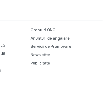
Granturi ONG
Anunțuri de angajare
ică
Servicii de Promovare
udit
Newsletter
Publicitate
i