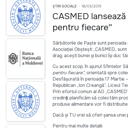
ȘTIRI SOCIALE
18/03/2015
CASMED lansează c
pentru fiecare”
Sărbătorile de Paște sunt perioada a
Asociației Obștești ,,CASMED,, sunt bă
drag, acești bunei și bunici își duc t
Cu acest scop, în ajunul Sfintelor
pentru fiecare”,
orientată spre colec
Desfășurată în perioada 17 Martie – 
Republican „Ion Creangă”, Liceul Teo
Prin efortul comun al AO ,,CASMED’’,
credință planificăm să colectăm pro
produse alimentare vor fi distribuit
Dacă și TU vrei să oferi șansa unei 
Pentru mai multe detalii: