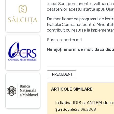
limba. Sunt permanent in valtoarea 
cetatenilor acestui stat",a spus Usati
De mentionat ca programul de instru
Inaltului Comisariat pentru Minorit
contribuit cu resurse la implementare
Sursa: reporter.md
Ne ajuți enorm de mult dacă distri
ARTICOL PRECEDENT: MOLDOVA A F
PRECEDENT
ARTICOLE SIMILARE
Initiativa IDIS si ANTEM de ins
Știri Sociale
22.08.2008