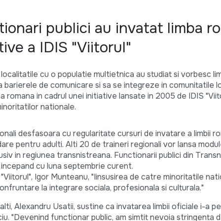
ionari publici au invatat limba 
tive a IDIS "Viitorul"
localitatile cu o populatie multietnica au studiat si vorbesc l
 barierele de comunicare si sa se integreze in comunitatile lo
a romana in cadrul unei initiative lansate in 2005 de IDIS "Viit
inoritatilor nationale.
onali desfasoara cu regularitate cursuri de invatare a limbii 
re pentru adulti. Alti 20 de traineri regionali vor lansa modul
lusiv in regiunea transnistreana. Functionarii publici din Transn
, incepand cu luna septembrie curent.
 "Viitorul", Igor Munteanu, "Iinsusirea de catre minoritatile nati
onfruntare la integrare sociala, profesionala si culturala."
alti, Alexandru Usatii, sustine ca invatarea limbii oficiale i-a p
iciu. "Devenind functionar public, am simtit nevoia stringenta 