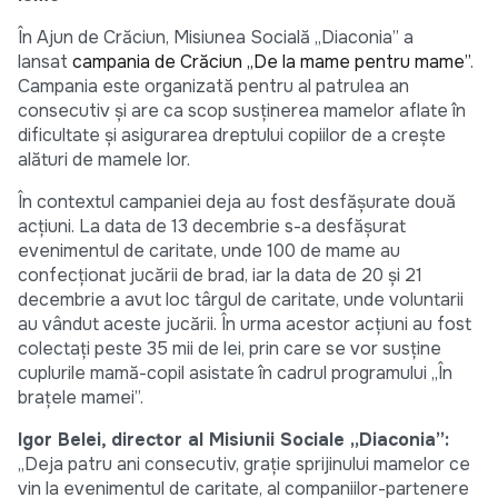
În Ajun de Crăciun, Misiunea Socială „Diaconia” a
lansat
campania de Crăciun „De la mame pentru mame”
.
Campania este organizată pentru al patrulea an
consecutiv și are ca scop susținerea mamelor aflate în
dificultate și asigurarea dreptului copiilor de a crește
alături de mamele lor.
În contextul campaniei deja au fost desfășurate două
acțiuni. La data de 13 decembrie s-a desfășurat
evenimentul de caritate, unde 100 de mame au
confecționat jucării de brad, iar la data de 20 și 21
decembrie a avut loc târgul de caritate, unde voluntarii
au vândut aceste jucării. În urma acestor acțiuni au fost
colectați peste 35 mii de lei, prin care se vor susține
cuplurile mamă-copil asistate în cadrul programului „În
brațele mamei”.
Igor Belei, director al
Misiunii Sociale „Diaconia”:
„Deja patru ani consecutiv, grație sprijinului mamelor ce
vin la evenimentul de caritate, al companiilor-partenere