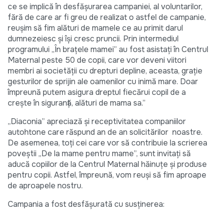
ce se implică în desfășurarea campaniei, al voluntarilor,
fără de care ar fi greu de realizat o astfel de campanie,
reușim să fim alături de mamele ce au primit darul
dumnezeiesc și își cresc pruncii. Prin intermediul
programului „În brațele mamei” au fost asistați în Centrul
Maternal peste 50 de copii, care vor deveni viitori
membri ai societății cu drepturi depline, aceasta, grație
gesturilor de sprijin ale oamenilor cu inimă mare. Doar
împreună putem asigura dreptul fiecărui copil de a
crește în siguranță, alături de mama sa.”
„Diaconia” apreciază și receptivitatea companiilor
autohtone care răspund an de an solicitărilor noastre.
De asemenea, toți cei care vor să contribuie la scrierea
poveștii „De la mame pentru mame”, sunt invitați să
aducă copiilor de la Centrul Maternal hăinuțe și produse
pentru copii. Astfel, împreună, vom reuși să fim aproape
de aproapele nostru.
Campania a fost desfășurată cu susținerea: