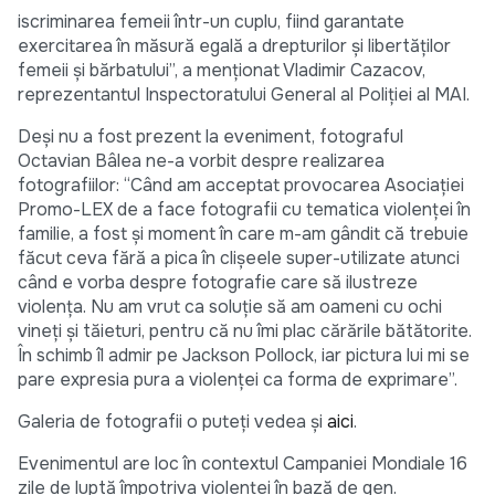
iscriminarea femeii într-un cuplu, fiind garantate
exercitarea în măsură egală a drepturilor şi libertăţilor
femeii şi bărbatului”, a menționat Vladimir Cazacov,
reprezentantul Inspectoratului General al Poliției al MAI.
Deși nu a fost prezent la eveniment, fotograful
Octavian Bâlea ne-a vorbit despre realizarea
fotografiilor: “Când am acceptat provocarea Asociației
Promo-LEX de a face fotografii cu tematica violenței în
familie, a fost și moment în care m-am gândit că trebuie
făcut ceva fără a pica în clișeele super-utilizate atunci
când e vorba despre fotografie care să ilustreze
violența. Nu am vrut ca soluție să am oameni cu ochi
vineți și tăieturi, pentru că nu îmi plac cărările bătătorite.
În schimb îl admir pe Jackson Pollock, iar pictura lui mi se
pare expresia pura a violenței ca forma de exprimare”.
Galeria de fotografii o puteți vedea și
aici
.
Evenimentul are loc în contextul Campaniei Mondiale 16
zile de luptă împotriva violenței în bază de gen.