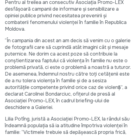
Pentru al treilea an consecutiv Asociația Promo-LEX
desfășoară campanii de informare și sensibilizare a
opiniei publice privind necesitatea prevenirii și
combaterii fenomenului violenței în familie în Republica
Moldova.
“În campania din acest an am decis să venim cu o galerie
de fotografii care să cuprindă atât imagini cât și mesaje
puternice. Ne dorim ca acest poze să contribuie la
conștientizarea faptului că violența în familie nu este o
problemă privată, ci este o problemă a noastră a tuturor.
De asemenea, îndemnul nostru către toți cetățenii este
de a nu tolera violența în familie și de a sesiza
autoritățile competente privind orice caz de violență”, a
declarat Carolinei Bondarciuc, ofițerul de presă al
Asociației Promo-LEX, în cadrul briefing-ului de
deschidere a Galeriei.
Lilia Potîng, juristă a Asociației Promo-LEX, la rândul său
îndeamnă populația să ia atitudine împotriva violenței în
familie: “Victimele trebuie să depășească propria frică,