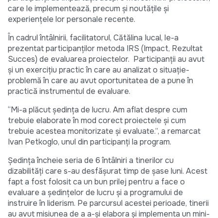
care le implementează, precum și noutățile și
experiențele lor personale recente.
În cadrul întâlnirii, facilitatorul, Cătălina Iucal, le-a
prezentat participanților metoda IRS (Impact, Rezultat
Succes) de evaluarea proiectelor. Participanții au avut
și un exercițiu practic în care au analizat o situație-
problemă în care au avut oportunitatea de a pune în
practică instrumentul de evaluare.
“Mi-a plăcut ședința de lucru. Am aflat despre cum
trebuie elaborate în mod corect proiectele și cum
trebuie acestea monitorizate și evaluate.”, a remarcat
Ivan Petkoglo, unul din participanți la program.
Ședința încheie seria de 6 întâlniri a tinerilor cu
dizabilități care s-au desfășurat timp de șase luni. Acest
fapt a fost folosit ca un bun prilej pentru a face o
evaluare a ședințelor de lucru și a programului de
instruire în liderism. Pe parcursul acestei perioade, tinerii
au avut misiunea de a a-și elabora și implementa un mini-