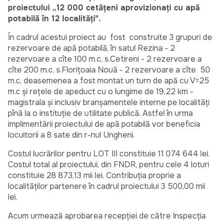
proiectului „12 000 cetățeni aprovizionați cu apă
potabilă în 12 localități".
În cadrul acestui proiect au fost construite 3 grupuri de
rezervoare de apă potabilă, în satul Rezina - 2
rezervoare a cîte 100 m.c, s.Cetireni - 2 rezervoare a
cîte 200 m.c, s.Florițoaia Nouă - 2 rezervoare a cîte 50
m.c, deasemenea a fost montat un turn de apă cu V=25
m.c și rețele de apeduct cu o lungime de 19,22 km -
magistrala și inclusiv branșamentele interne pe localități
pînă la o instituție de utilitate publică. Astfel în urma
implimentării proiectului de apă potabilă vor beneficia
locuitorii a 8 sate din r-nul Ungheni.
Costul lucrărilor pentru LOT III constituie 11 074 644 lei.
Costul total al proiectului, din FNDR, pentru cele 4 loturi
constituie 28 873,13 mii lei. Contribuția proprie a
localităților partenere în cadrul proiectului 3 500,00 mii
lei.
Acum urmează aprobarea recepției de către Inspecția