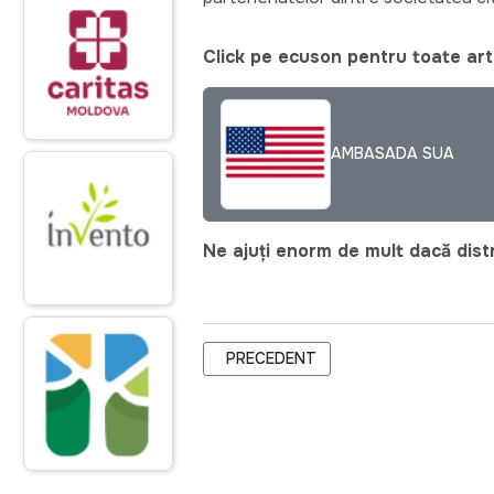
Click pe ecuson pentru toate arti
AMBASADA SUA
Ne ajuți enorm de mult dacă distri
ARTICOL PRECEDENT: DRUM NOU PEN
PRECEDENT