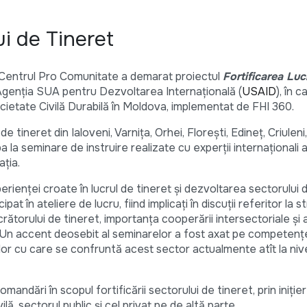
ui de Tineret
 Centrul Pro Comunitate a demarat proiectul
Fortificarea Luc
 Agenția SUA pentru Dezvoltarea Internațională (
USAID
), în c
ietate Civilă Durabilă în Moldova, implementat de FHI 360.
e tineret din Ialoveni, Varnița, Orhei, Florești, Edineț, Criuleni,
 la seminare de instruire realizate cu experții internaționali a
ția.
rienței croate în lucrul de tineret și dezvoltarea sectorului d
cipat în ateliere de lucru, fiind implicați în discuții referitor la 
l lucrătorului de tineret, importanța cooperării intersectoriale și 
e. Un accent deosebit al seminarelor a fost axat pe competenț
lor cu care se confruntă acest sector actualmente atît la nive
andări în scopul fortificării sectorului de tineret, prin iniție
lă, sectorul public și cel privat pe de altă parte.