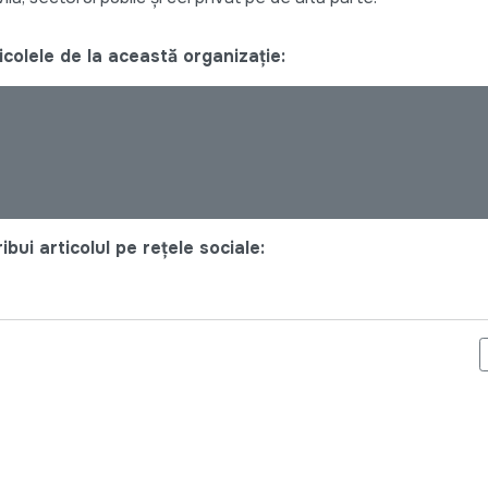
colele de la această organizație:
bui articolul pe rețele sociale:
TRU LOCUITORII DIN VĂRZĂREȘTI ŞI NISPORENI