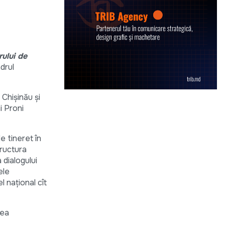
rului de
adrul
 Chișinău și
i Proni
e tineret în
structura
a dialogului
ele
l național cît
rea