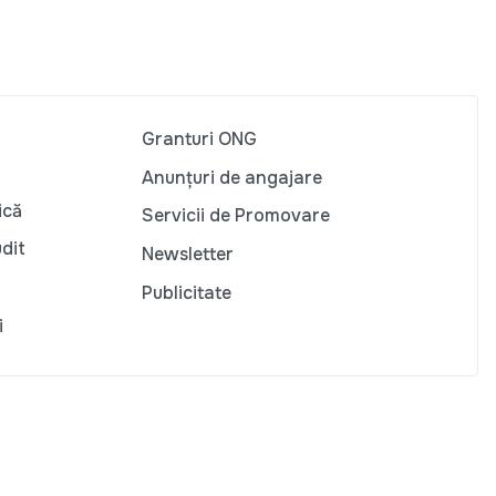
Granturi ONG
Anunțuri de angajare
ică
Servicii de Promovare
udit
Newsletter
Publicitate
i