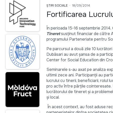
ȘTIRI SOCIALE
18/09/2014
Fortificarea Lucrul
În perioada 15-16 septembrie 2014,
Tineret
susținut financiar de către
programului Parteneriate pentru Soc
Pe parcursul a două zile 10 lucrători d
Dubăsari au avut șansa de a participa
Center for Social Education din Croa
Seminarele s-au axat pe analiza expe
ultimii zece ani. Participanții au parti
lucrului cu tinerii, beneficiarii, rolu
pro activ între părțile cointeresat
lucrătorului de tineret și a probleme
și local.
În acest context, au fost aduse recom
parteneriatelor dintre societatea civi