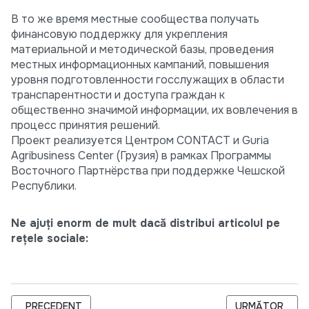
В то же время местные сообщества получать
финансовую поддержку для укрепления
материальной и методической базы, проведения
местных информационных кампаний, повышения
уровня подготовленности госслужащих в области
транспарентности и доступа граждан к
общественно значимой информации, их вовлечения в
процесс принятия решений.
Проект реализуется Центром CONTACT и Guria
Agribusiness Center (Грузия) в рамках Программы
Восточного Партнёрства при поддержке Чешской
Республики.
Ne ajuți enorm de mult dacă distribui articolul pe
rețele sociale:
ARTICOL PRECEDENT: ORGANIZAŢIILOR SOCIETĂŢII CIVILE 
ARTICOLUL URM
PRECEDENT
URMĂTOR