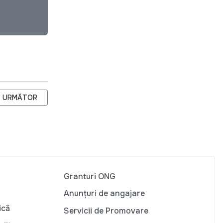
ARTICOLUL URMĂTOR: SUPRAVEGHEREA DE VECINĂTATE ÎN REPUB
URMĂTOR
Granturi ONG
Anunțuri de angajare
ică
Servicii de Promovare