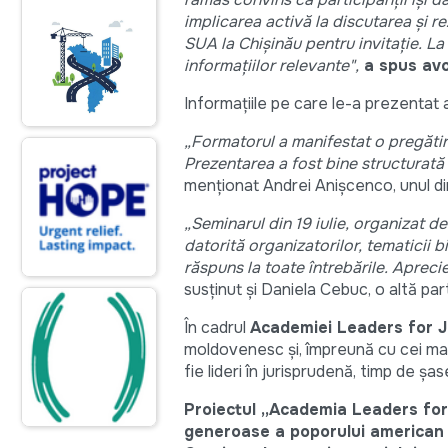
implicarea activă la discutarea și 
SUA la Chișinău pentru invitație. L
informațiilor relevante",
a spus avo
Informațiile pe care le-a prezentat 
„Formatorul a manifestat o pregătire
Prezentarea a fost bine structurată ș
menționat Andrei Anișcenco, unul di
„Seminarul din 19 iulie, organizat d
datorită organizatorilor, tematicii 
răspuns la toate întrebările. Aprecie
susținut și Daniela Cebuc, o altă par
În cadrul
Academiei Leaders for J
moldovenesc și, împreună cu cei mai
fie lideri în jurisprudenă, timp de 
Proiectul
„Academia Leaders for
generoase a poporului american p