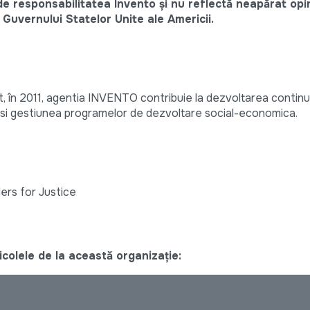
de responsabilitatea Invento şi nu reflectă neapărat opin
Guvernului Statelor Unite ale Americii.
it, în 2011, agentia INVENTO contribuie la dezvoltarea continua
e si gestiunea programelor de dezvoltare social-economica.
ers for Justice
colele de la această organizație: