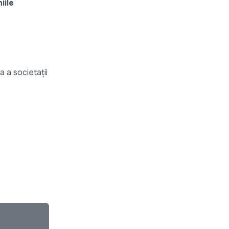
iile
 a societații