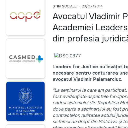
ȘTIRI SOCIALE
23/07/2014
Avocatul Vladimir P
Academiei Leaders 
din profesia juridic
Leaders for Justice au învățat to
necesare pentru conturarea unei b
avocatul Vladimir Palamarciuc.
"La seminarul la care am participat
fost evidențiate aspectele funcționa
cadrul sistemului din Republica Mol
doua parte a seminarului au fost pre
contractelor, nulitatea actului juridi
sistemul de drept din Moldova și ten
rămas convins că participanții își 