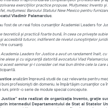
rezolvarea exercițiilor practice propuse. Mulțumesc Invento ș
a fel, mulțumesc Baroului Statului New Mexico pentru furnizar
catul Vladimir Palamarciuc
.
au fost de un real folos cursanților Academiei Leaders for Jus
 teoretică și practică foarte bună, în ceea ce privește subie
i accesibilă tuturor, indiferent de nivelul cunoștințelor juridi
ntre cursanți.
e Academia Leaders for Justice a avut un randament înalt, cu 
bine alese
ș
i cu siguran
ț
ă datorită avocatului Vlad Palamarciuc
z acest seminar și-l consider cel mai bun dintre cele la care 
ticipantă.
ustice
analizăm împreună studii de caz relevante pentru mediu
 buni profesioniști din domeniu, le împărtășim cursanților ce
șase luni, printr-o serie de module special concepute.
 Justice“
este realizat de organizația Invento, graţie sus
rin intermediul Departamentului de Stat al Statelor Uni