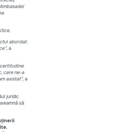
i Ambasadei
ea
tice.
ctul abordat.
ce“,
a
certitudine
, care ne-a
am asistat“,
a
l juridic
 înseamnă să
ţinerii
te.