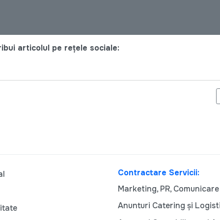
bui articolul pe rețele sociale:
IVELULUI DE CULTURĂ JURIDICĂ PENTRU POPULAŢIA RURALĂ
Contractare Servicii:
al
Marketing, PR, Comunicare
Anunturi Catering și Logist
itate