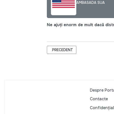
AMBASADA SUA
Ne ajuți enorm de mult dacă distri
ARTICOL PRECEDENT: CREŞTEREA N
PRECEDENT
Despre Port
Contacte
Confidențial