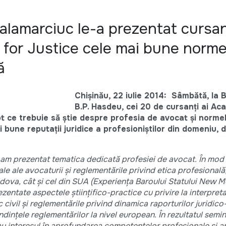
alamarciuc le-a prezentat cursan
for Justice cele mai bune norme
ă
Chișinău, 22 iulie 2014:
Sâmbătă, la B
B.P. Hasdeu, cei 20 de cursanți ai Ac
t ce trebuie să știe despre profesia de avocat și normel
une reputații juridice a profesioniștilor din domeniu, d
, am prezentat tematica dedicată profesiei de avocat. În mod
le ale avocaturii și reglementările privind etica profesională,
dova, cât și cel din SUA (Experiența Baroului Statului New Me
zentate aspectele științifico-practice cu privire la interpret
c civil și reglementările privind dinamica raporturilor juridico-
dințele reglementărilor la nivel european. În rezultatul semi
dau interesul în aprofundarea competențelor profesionale și a