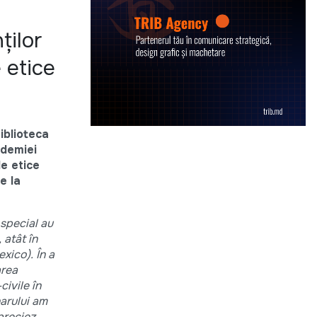
ților
 etice
iblioteca
ademiei
e etice
e la
 special au
 atât în
xico). În a
area
civile în
narului am
preciez