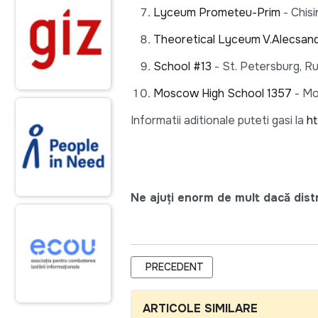
Lyceum Prometeu-Prim
- Chisi
Theoretical Lyceum V.Alecsand
School #13
- St. Petersburg, R
Moscow High School 1357
- Mo
Informatii aditionale puteti gasi la
ht
Ne ajuți enorm de mult dacă distri
ARTICOL PRECEDENT: PROIECTUL LE
PRECEDENT
ARTICOLE SIMILARE