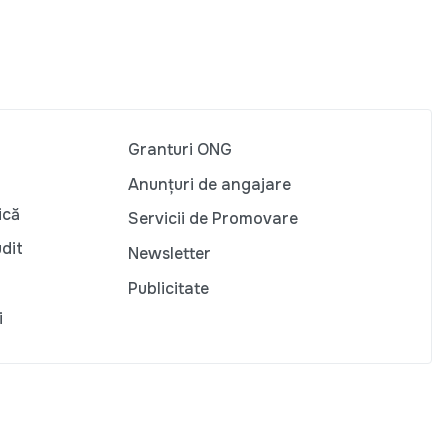
Granturi ONG
Anunțuri de angajare
ică
Servicii de Promovare
udit
Newsletter
Publicitate
i