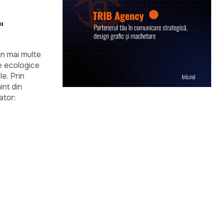
"
in mai multe
e ecologice
e. Prin
int din
ator: