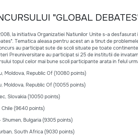
NCURSULUI "GLOBAL DEBATES
08, la initiativa Organizatiei Natiunilor Unite s-a desfasurat 
ebates". Tematica aleasa pentru acest an a tinut de problemel
ncurs au participat sute de scoli situate pe toate continentel
eri Preuniversitare au participat si 25 de institutii de invatam
ului topul celor mai bune scoli participante arata in felul urm
u, Moldova, Republic Of (10080 points)
u, Moldova, Republic Of (10055 points)
ec, Slovakia (10050 points)
 Chile (9640 points)
 Shumen, Bulgaria (9305 points)
rban, South Africa (9030 points)