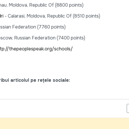
nau, Moldova, Republic Of (8800 points)
ri
- Calarasi, Moldova, Republic Of (8510 points)
ussian Federation (7760 points)
scow, Russian Federation (7400 points)
tp://thepeoplespeak.org/schools/
bui articolul pe rețele sociale:
GII PRIVIND FINANTELE PUBLICE LOCALE VA FI CONSULTAT SUPL