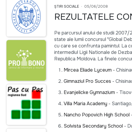
ȘTIRI SOCIALE
05/06/2008
REZULTATELE CO
Pe parcursul anului de studii 2007/20
state ale lumii concursul "Global D
cu care se confrunta pamintul. La co
intermediul Ligii Nationale de Dezbat
Republica Moldova. La finele concurs
Mircea Eliade Lyceum
- Chisina
Gimnaziul Pro Succes
- Chisina
Evanjelicke Gymnazium
- Tisov
Villa Maria Academy
- Santiago,
Nancho Popovich High School
-
Solvista Secondary School
- Du