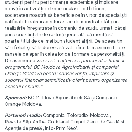
studenţii pentru performanţe academice şi implicare
activă în activităţi extracurriculare, astfel încât
societatea noastră să beneficieze în viitor, de specialişti
calificaţi. Finaliştii acestui an, au demonstrat atât prin
realizările înregistrate în domeniul de studiu urmat, cât şi
prin cunoştinţele de cultură generală, că merită să
poarte titlul de cel mai bun student al ţării. De aceea ţin
să-i felicit şi să le doresc să valorifice la maximum toate
şansele ce apar în calea lor de formare ca personalităţi.
De asemenea v
reau să mulţumesc partenerilor fideli ai
programului, BC Moldova Agroindbank şi companiei
Orange Moldova pentru consecvenţă, implicare şi
suportul financiar semnificativ oferit pentru organizarea
acestui concurs.”
Sponsori
:
BC Moldova Agroindbank SA şi Compania
Orange Moldova.
Parteneri media:
Compania „Teleradio-Moldova”,
Revista Săptămîna, Cotidianul Timpul, Ziarul de Gardă şi
Agenţia de presă „Info-Prim Neo”.