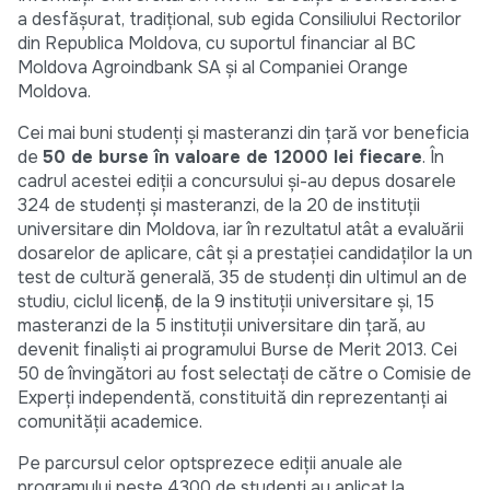
a desfăşurat, tradiţional, sub egida Consiliului Rectorilor
din Republica Moldova, cu suportul financiar al BC
Moldova Agroindbank SA şi al Companiei Orange
Moldova.
Cei mai buni studenţi şi masteranzi din ţară vor beneficia
de
50 de burse în valoare de 12000 lei fiecare
. În
cadrul acestei ediţii a concursului şi-au depus dosarele
324 de studenţi şi masteranzi, de la 20 de instituţii
universitare din Moldova, iar în rezultatul atât a evaluării
dosarelor de aplicare, cât şi a prestaţiei candidaţilor la un
test de cultură generală, 35 de studenţi din ultimul an de
studiu, ciclul licenţă, de la 9 instituţii universitare şi, 15
masteranzi de la 5 instituţii universitare din ţară, au
devenit finalişti ai programului Burse de Merit 2013. Cei
50 de învingători au fost selectaţi de către o Comisie de
Experţi independentă, constituită din reprezentanţi ai
comunităţii academice.
Pe parcursul celor optsprezece ediţii anuale ale
programului peste 4300 de studenţi au aplicat la