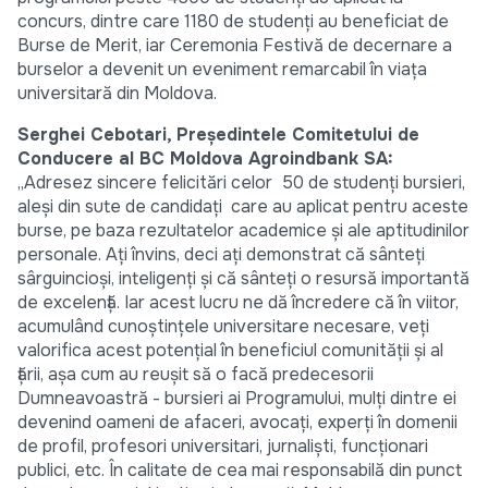
concurs, dintre care 1180 de studenţi au beneficiat de
Burse de Merit, iar Ceremonia Festivă de decernare a
burselor a devenit un eveniment remarcabil în viaţa
universitară din Moldova.
Serghei Cebotari, Preşedintele Comitetului de
Conducere al BC Moldova Agroindbank SA:
„Adresez sincere felicitări celor 50 de studenţi bursieri,
aleşi din sute de candidaţi care au aplicat pentru aceste
burse, pe baza rezultatelor academice şi ale aptitudinilor
personale. Aţi învins, deci aţi demonstrat că sânteţi
sârguincioşi, inteligenţi şi că sânteţi o resursă importantă
de excelenţă. Iar acest lucru ne dă încredere că în viitor,
acumulând cunoştinţele universitare necesare, veţi
valorifica acest potenţial în beneficiul comunităţii şi al
ţării, aşa cum au reuşit să o facă predecesorii
Dumneavoastră - bursieri ai Programului, mulţi dintre ei
devenind oameni de afaceri, avocaţi, experţi în domenii
de profil, profesori universitari, jurnalişti, funcţionari
publici, etc. În calitate de cea mai responsabilă din punct