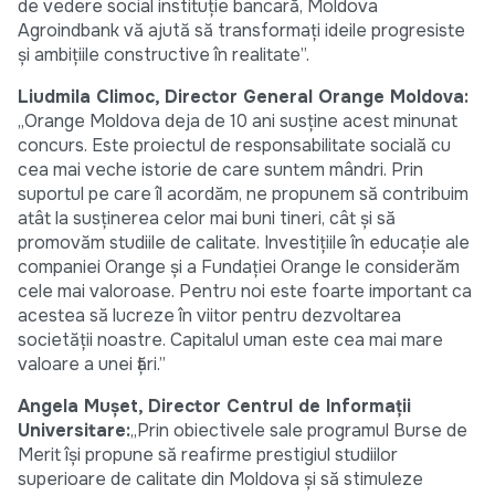
de vedere social instituţie bancară, Moldova
Agroindbank vă ajută să transformaţi ideile progresiste
şi ambiţiile constructive în realitate”.
Liudmila Climoc, Director General Orange Moldova:
„Orange Moldova deja de 10 ani susţine acest minunat
concurs. Este proiectul de responsabilitate socială cu
cea mai veche istorie de care suntem mândri. Prin
suportul pe care îl acordăm, ne propunem să contribuim
atât la susţinerea celor mai buni tineri, cât şi să
promovăm studiile de calitate. Investiţiile în educaţie ale
companiei Orange şi a Fundaţiei Orange le considerăm
cele mai valoroase. Pentru noi este foarte important ca
acestea să lucreze în viitor pentru dezvoltarea
societăţii noastre. Capitalul uman este cea mai mare
valoare a unei ţări.”
Angela Muşet, Director Centrul de Informaţii
Universitare:
„Prin obiectivele sale programul Burse de
Merit îşi propune să reafirme prestigiul studiilor
superioare de calitate din Moldova şi să stimuleze