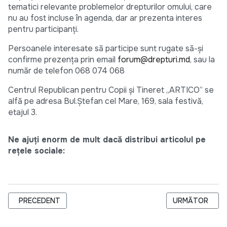
tematici relevante problemelor drepturilor omului, care
nu au fost incluse în agenda, dar ar prezenta interes
pentru participanţi.
Persoanele interesate să participe sunt rugate să-şi
confirme prezenţa prin email
forum@drepturi.md
, sau la
număr de telefon 068 074 068
Centrul Republican pentru Copii şi Tineret „ARTICO” se
alfă pe adresa Bul.Ştefan cel Mare, 169, sala festivă,
etajul 3.
Ne ajuți enorm de mult dacă distribui articolul pe
rețele sociale:
ARTICOL PRECEDENT: OASPEŢI DE PE MALUL STÂNG AL NIST
ARTICOLUL URM
PRECEDENT
URMĂTOR