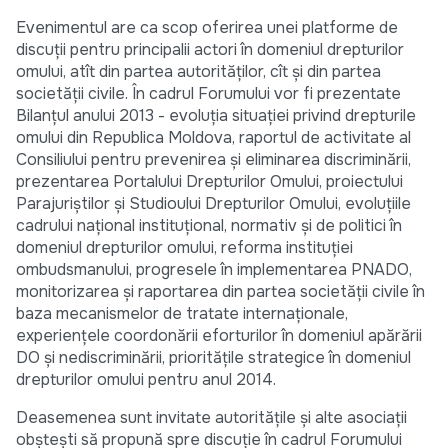
Evenimentul are ca scop oferirea unei platforme de
discuţii pentru principalii actori în domeniul drepturilor
omului, atît din partea autorităţilor, cît şi din partea
societăţii civile. În cadrul Forumului vor fi prezentate
Bilanţul anului 2013 - evoluţia situaţiei privind drepturile
omului din Republica Moldova, raportul de activitate al
Consiliului pentru prevenirea şi eliminarea discriminării,
prezentarea Portalului Drepturilor Omului, proiectului
Parajuriştilor şi Studioului Drepturilor Omului, evoluţiile
cadrului naţional instituţional, normativ şi de politici în
domeniul drepturilor omului, reforma instituţiei
ombudsmanului, progresele în implementarea PNADO,
monitorizarea şi raportarea din partea societăţii civile în
baza mecanismelor de tratate internaţionale,
experienţele coordonării eforturilor în domeniul apărării
DO şi nediscriminării, priorităţile strategice în domeniul
drepturilor omului pentru anul 2014.
Deasemenea sunt invitate autorităţile şi alte asociaţii
obşteşti să propună spre discuţie în cadrul Forumului