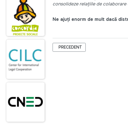
consolideze relaţiile de colaborare
Ne ajuți enorm de mult dacă distri
ARTICOL PRECEDENT: ADEPT A DAT ST
PRECEDENT