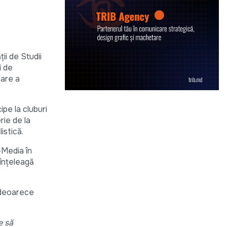
ii de Studii
i de
care a
ipe la cluburi
rie de la
istică.
-Media în
 înţeleagă
, deoarece
e să