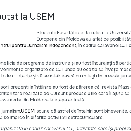
butat la USEM
Studenţii Facultăţii de Jurnalism a Universităţ
Europene din Moldova au aflat ce posibilităţ
ntrul pentru Jurnalism Independent
, în cadrul caravanei CJI, 
neficia de programe de instruire şi au fost încurajaţi să partic
e evenimente organizate de CJI, unde au ocazia să înveţe mese
imb de contacte şi să se întâlnească cu colegi din breasla jurnal
esorii prezenţi la întâlnire au fost de părerea că revista Mass
nitorizare realizate de CJI sunt produse utile care îi ajută să
ss-media din Moldova la etapa actuală.
 jurnalism
,USEM
, spune că astfel de întâlniri sunt binevenite
se implice în diferite activităţi extracurriculare.
organizată în cadrul caravanei CJI, activitate care îşi propun