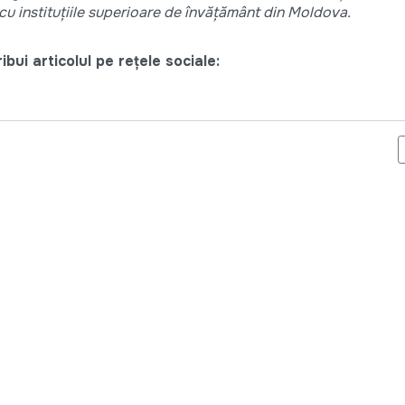
 cu instituţiile superioare de învăţământ din Moldova.
bui articolul pe rețele sociale:
ARTUL UNEI NOI EDIŢII A ŞCOLII TÎNĂRULUI LIDER POLITIC