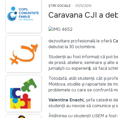
ȘTIRI SOCIALE
01/11/2013
Caravana CJI a de
dezvoltare profesională le oferă
Ce
debutat la 30 octombrie.
Studenţii au fost informaţi că pot be
de presă, ateliere, seminare şi alt
jurnalişti cu experienţă, să facă sch
Totodată, atât studenţii, cât şi prof
Moldova, studiile şi rapoartele de mo
problemele cu care se confruntă ma
Valentina Enachi,
şefa catedrei de
studenţii au nevoie să comunice şi să 
Întâlnirea cu studenţii USEM a fost 