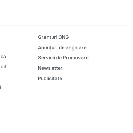
Granturi ONG
Anunțuri de angajare
ică
Servicii de Promovare
udit
Newsletter
Publicitate
i