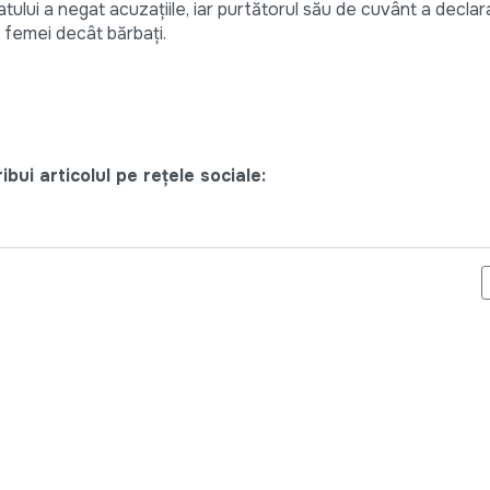
tului a negat acuzaţiile, iar purtătorul său de cuvânt a declara
 femei decât bărbaţi.
bui articolul pe rețele sociale:
SEC = LECŢII DE MARKETING & ADVERTISING!