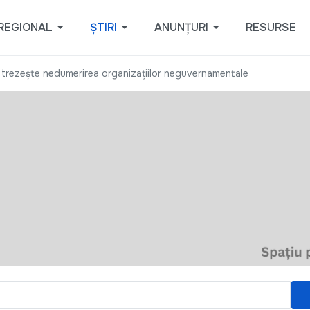
REGIONAL
ȘTIRI
ANUNȚURI
RESURSE
ile trezeşte nedumerirea organizaţiilor neguvernamentale