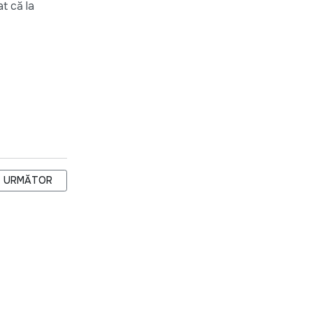
t că la
ARTICOLUL URMĂTOR: PARLAMENTUL TINARULUI LIDER
URMĂTOR