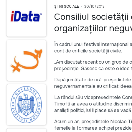
ȘTIRI SOCIALE
30/10/2013
Consiliul societăţi
organizaţiilor neg
În cadrul unui festival internaţional
cont de criticile societăţii civile.
„Am discutat recent cu un grup de opin
preşedinţie. Găsesc că este o idee f
După jumătate de oră, preşedintele a
neguvernamentale au criticat ideea cre
La rândul său vicepreședintele Consi
Timofti ar avea o atitudine discrimi
analişti politici, lui ii place să se v
Acum un an, preşedintele Nicolae Tim
femeile la formarea echipei prezidenţ