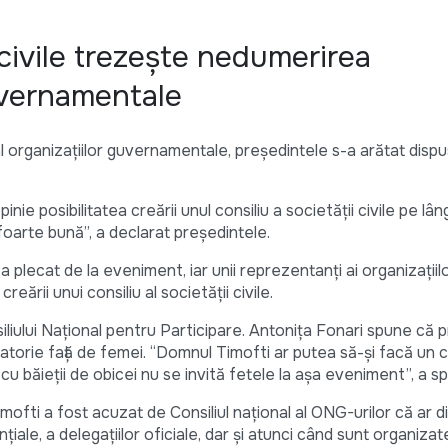
i civile trezeşte nedumerirea
uvernamentale
 al organizaţiilor guvernamentale, preşedintele s-a arătat dispu
ie posibilitatea creării unul consiliu a societăţii civile pe lân
oarte bună”, a declarat preşedintele.
 plecat de la eveniment, iar unii reprezentanţi ai organizaţiil
ării unui consiliu al societăţii civile.
liului Național pentru Participare. Antoniţa Fonari spune că 
natorie faţă de femei. “Domnul Timofti ar putea să-şi facă un c
adă cu băieţii de obicei nu se invită fetele la aşa eveniment”, a s
ofti a fost acuzat de Consiliul naţional al ONG-urilor că ar d
iale, a delegaţiilor oficiale, dar şi atunci când sunt organizat