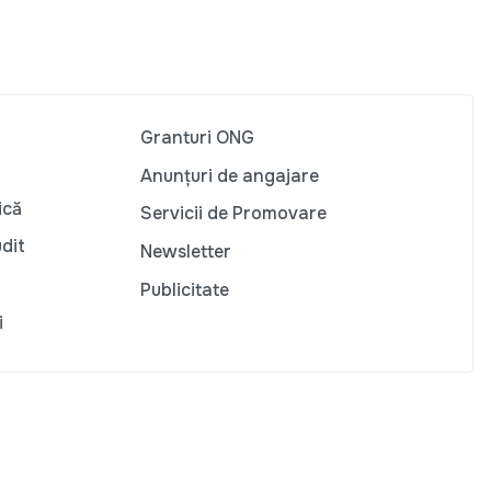
Granturi ONG
Anunțuri de angajare
ică
Servicii de Promovare
udit
Newsletter
Publicitate
i