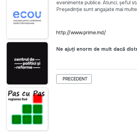
evenimente publice. Atunci, şeful sta
Preşedinţie sunt angajate mai multe
http://www.prime.md/
Ne ajuți enorm de mult dacă distri
ARTICOL PRECEDENT: STARNET + AIE
PRECEDENT