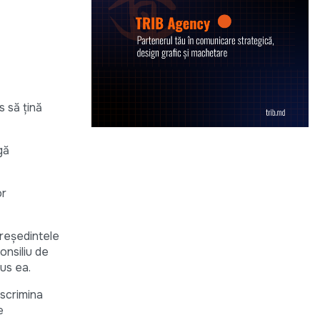
s să ţină
gă
or
preşedintele
onsiliu de
pus ea.
iscrimina
e