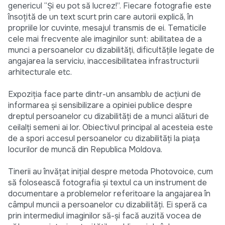
genericul “Şi eu pot să lucrez!”. Fiecare fotografie este
însoţită de un text scurt prin care autorii explică, în
propriile lor cuvinte, mesajul transmis de ei. Tematicile
cele mai frecvente ale imaginilor sunt: abilitatea de a
munci a persoanelor cu dizabilităţi, dificultăţile legate de
angajarea la serviciu, inaccesibilitatea infrastructurii
arhitecturale etc.
Expoziţia face parte dintr-un ansamblu de acţiuni de
informarea şi sensibilizare a opiniei publice despre
dreptul persoanelor cu dizabilităţi de a munci alături de
ceilalţi semeni ai lor. Obiectivul principal al acesteia este
de a spori accesul persoanelor cu dizabilităţi la piaţa
locurilor de muncă din Republica Moldova.
Tinerii au învăţat iniţial despre metoda Photovoice, cum
să folosească fotografia şi textul ca un instrument de
documentare a problemelor referitoare la angajarea în
câmpul muncii a persoanelor cu dizabilităţi. Ei speră ca
prin intermediul imaginilor să-şi facă auzită vocea de