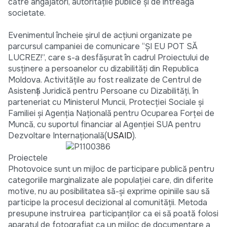
către angajatori, autorităţile publice şi de întreaga
societate.
Evenimentul încheie şirul de acţiuni organizate pe
parcursul campaniei de comunicare “ŞI EU POT SĂ
LUCREZ!”, care s-a desfăşurat în cadrul Proiectului de
susţinere a persoanelor cu dizabilităţi din Republica
Moldova. Activităţile au fost realizate de Centrul de
Asistenţă Juridică pentru Persoane cu Dizabilităţi, în
parteneriat cu Ministerul Muncii, Protecţiei Sociale şi
Familiei şi Agenţia Naţională pentru Ocuparea Forţei de
Muncă, cu suportul financiar al Agenţiei SUA pentru
Dezvoltare Internaţională(
USAID
).
Proiectele
Photovoice sunt un mijloc de participare publică pentru
categoriile marginalizate ale populaţiei care, din diferite
motive, nu au posibilitatea să-şi exprime opiniile sau să
participe la procesul decizional al comunităţii. Metoda
presupune instruirea participanţilor ca ei să poată folosi
aparatul de fotografiat ca un mijloc de documentare a