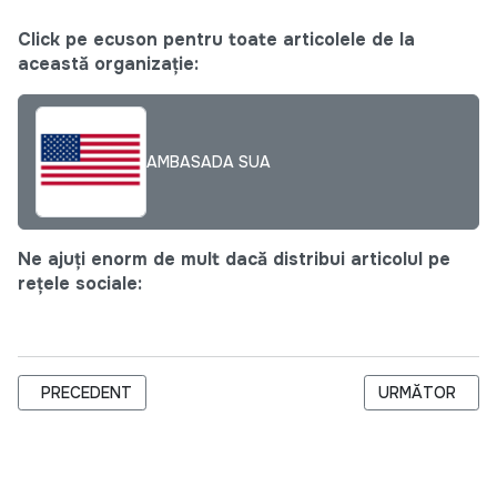
Click pe ecuson pentru toate articolele de la
această organizație:
AMBASADA SUA
Ne ajuți enorm de mult dacă distribui articolul pe
rețele sociale:
ARTICOL PRECEDENT: PLĂCUȚE CU MESAJUL ”IUBEȘTE-ȚI RÎU
ARTICOLUL URM
PRECEDENT
URMĂTOR