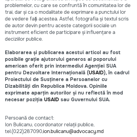
problemelor, cu care se confruntă în comunitatea lor de
trai, dar şi ca o modalitate de exprimare a punctului lor
de vedere faţă acestea. Astfel, fotografia şi textul scris
de autor devin pentru aceste categorii sociale un
instrument eficient de participare şi influenţare a
deciziilor publice.
Elaborarea şi publicarea acestui articol au fost
posibile graţie ajutorului generos al poporului
american oferit prin intermediul Agenţiei SUA
pentru Dezvoltare Internaţională (
USAID
), în cadrul
Proiectului de Susţinere a Persoanelor cu
Dizabilităţi din Republica Moldova. Opiniile
exprimate aparţin autorilor şi nu reflectă în mod
necesar poziţia
USAID
sau Guvernului SUA.
Persoană de contact:
Ion Bulicanu, coordonator relaţii publice,
tel.(022)287090,
ion.bulicanu@advocacy.md