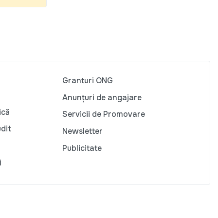
Granturi ONG
Anunțuri de angajare
ică
Servicii de Promovare
udit
Newsletter
Publicitate
i