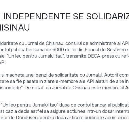
I INDEPENDENTE SE SOLIDARI
ISINAU
idaritate cu Jurnal de Chisinau, consiliul de administrare al AP
ontul publicatiei suma de 6000 de lei din Fondul de Sustinere a
ei "Un leu pentru Jurnalul tau", transmite DECA-press cu refe
PI.
 si macheta unei benzi de solidaritate cu Jurnalul. Autorii com
tate sa fie plasata in ziarele-membre ale API alaturi de alte i
 incomode”. De notat, ca Jurnal de Chisinau este membru al
A
 "Un leu pentru Jurnalul tau" dupa ce contul bancar al publicat
 caz a decis astfel sa asigure actiunea intr-un dosar intenta
uror de Donduseni pentru doua articole publicate acum cinci s