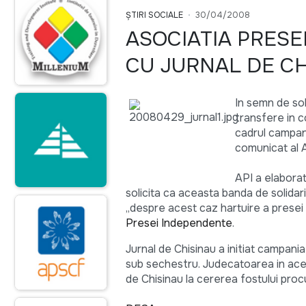
ȘTIRI SOCIALE
30/04/2008
ASOCIATIA PRESE
CU JURNAL DE CH
In semn de sol
transfere in c
cadrul campani
comunicat al A
API a elaborat
solicita ca aceasta banda de solidari
„despre acest caz hartuire a presei
Presei Independente
.
Jurnal de Chisinau a initiat campania
sub sechestru. Judecatoarea in acest
de Chisinau la cererea fostului proc