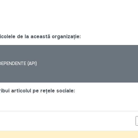
colele de la această organizație:
DEPENDENTE (API)
bui articolul pe rețele sociale:
AZA UN NOU CURS DE INSTRUIRE