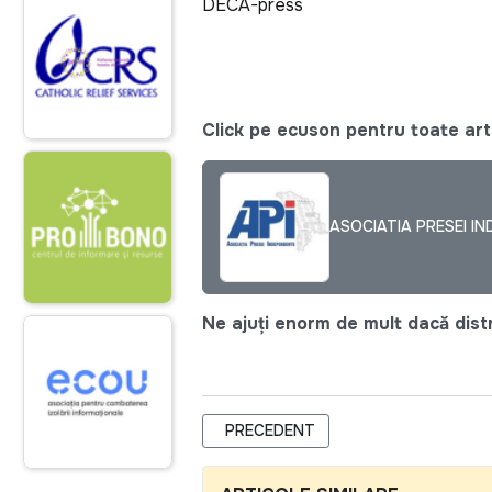
DECA-press
Click pe ecuson pentru toate arti
ASOCIATIA PRESEI IN
Ne ajuți enorm de mult dacă distri
ARTICOL PRECEDENT: ODIMM LANSE
PRECEDENT