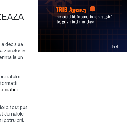
ZEAZA
I a decis sa
 Ziarelor in
rinta la un
unicatului
nformatii
sociatiei
iei a fost pus
t Jurnalului
i patru ani.