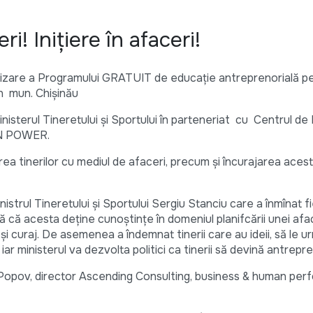
i! Iniţiere în afaceri!
lizare a Programului GRATUIT de educaţie antreprenorială pe
 în mun. Chişinău
isterul Tineretului şi Sportului în parteneriat cu Centrul de
IN POWER.
rea tinerilor cu mediul de afaceri, precum şi încurajarea acest
strul Tineretului şi Sportului Sergiu Stanciu care a înmînat f
ă că acesta deţine cunoştinţe în domeniul planifcării unei aface
şi curaj. De asemenea a îndemnat tinerii care au ideii, să le u
ar ministerul va dezvolta politici ca tinerii să devină antrepre
n Popov, director Ascending Consulting, business & human pe