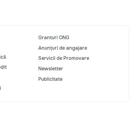
Granturi ONG
Anunțuri de angajare
ică
Servicii de Promovare
udit
Newsletter
Publicitate
i