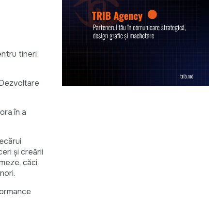
ntru tineri
 Dezvoltare
ora în a
iecărui
ri şi creării
rmeze, căci
nori.
rformance