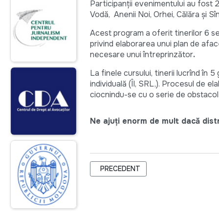
Participanții evenimentului au fost 25
Vodă, Anenii Noi, Orhei, Călăra şi Sî
Acest program a oferit tinerilor 6 se
privind elaborarea unui plan de afaceri
necesare unui întreprinzător
.
La finele cursului, tinerii lucrînd în
individuală (ÎI, SRL,). Procesul de e
ciocnindu-se cu o serie de obstacole,
Ne ajuți enorm de mult dacă distri
ARTICOL PRECEDENT: LUCRĂRI LA FI
PRECEDENT