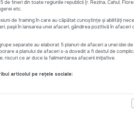
 de tineri din toate regiunile republicii (r. Rezina, Cahul, Flore
ngerei etc.
siuni de training în care au căpătat cunoștințe și abilități nec
, paşii în lansarea unei afaceri, gândirea pozitivă în afaceri cît
 5 grupe separate au elaborat 5 planuri de afaceri a unei idei de
laborare a planului de afaceri s-a dovedit a fi destul de compli
 riscuri ce ar duce la falimentarea afacerii inițiative.
bui articolul pe rețele sociale:
NISAREA PROIECTULUI, PARCUL PENTRU COPII ȘI TINERI