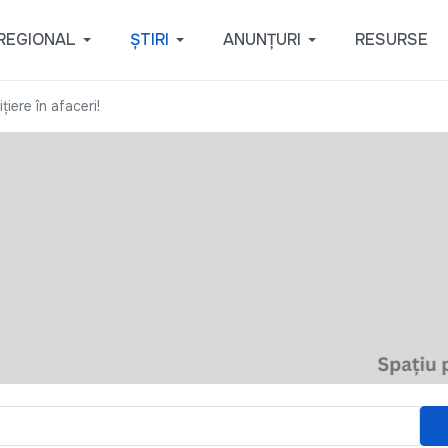
REGIONAL
ȘTIRI
ANUNȚURI
RESURSE
ţiere în afaceri!