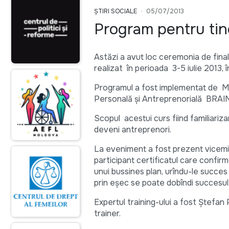
ȘTIRI SOCIALE
05/07/2013
Program pentru tiner
Astăzi a avut loc ceremonia de fina
realizat în perioada 3-5 iulie 2013,
Programul a fost implementat de Min
Personală şi Antreprenorială BRA
Scopul acestui curs fiind familiariza
deveni antreprenori.
La eveniment a fost prezent vicemini
participant certificatul care confirm
unui bussines plan, urîndu-le succes 
prin eşec se poate dobîndi succesul i
Expertul training-ului a fost Ştefa
trainer.