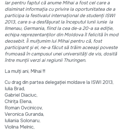
Iar pentru faptul că anume Mihai a fost cel care a
disiminat informația cu privire la oportunitatea de a
participa la festivalul internațional de studenți ISWI
2013, care s-a desfășurat la începutul lunii iunie la
Ilmenau, Germania, fiind la cea de-a 20-a sa ediție,
echipa reprezentanților din Moldova îl felicită în mod
deosebit. Îi mulțumim lui Mihai pentru că, fost
participant și el, ne-a făcut să trăim aceeași poveste
frumoasă în campusul unei universități de vis, dosită
între munții verzi ai regiunii Thuringen.
La mulți ani, Mihai !!!
Cu drag din partea delegației moldave la ISWI 2013,
Iulia Brad,
Gabriel Diaciuc,
Chirița Elena,
Roman Ovcinicov,
Veronica Guranda,
Iuliania Solonaru,
Violina Melnic,