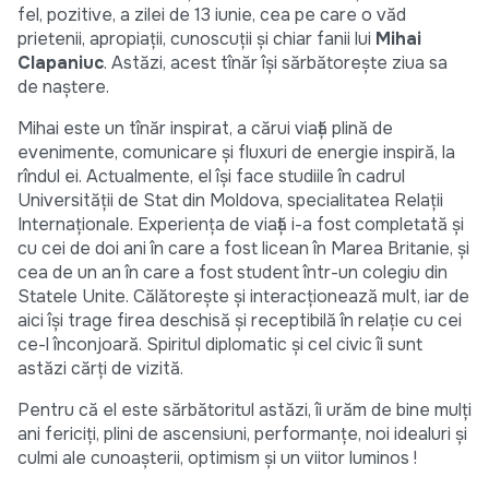
fel, pozitive, a zilei de 13 iunie, cea pe care o văd
prietenii, apropiații, cunoscuții și chiar fanii lui
Mihai
Clapaniuc
. Astăzi, acest tînăr își sărbătorește ziua sa
de naștere.
Mihai este un tînăr inspirat, a cărui viață plină de
evenimente, comunicare și fluxuri de energie inspiră, la
rîndul ei. Actualmente, el își face studiile în cadrul
Universității de Stat din Moldova, specialitatea Relații
Internaționale. Experiența de viață i-a fost completată și
cu cei de doi ani în care a fost licean în Marea Britanie, și
cea de un an în care a fost student într-un colegiu din
Statele Unite. Călătorește și interacționează mult, iar de
aici își trage firea deschisă și receptibilă în relație cu cei
ce-l înconjoară. Spiritul diplomatic și cel civic îi sunt
astăzi cărți de vizită.
Pentru că el este sărbătoritul astăzi, îi urăm de bine mulți
ani fericiți, plini de ascensiuni, performanțe, noi idealuri și
culmi ale cunoașterii, optimism și un viitor luminos !