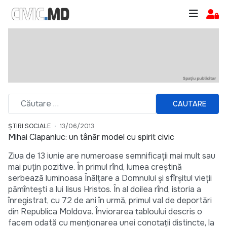
CAUTARE
ȘTIRI SOCIALE
13/06/2013
Mihai Clapaniuc: un tânăr model cu spirit civic
Ziua de 13 iunie are numeroase semnificații mai mult sau
mai puțin pozitive. În primul rînd, lumea creștină
serbează luminoasa Înălțare a Domnului și sfîrșitul vieții
pămîntești a lui Iisus Hristos. În al doilea rînd, istoria a
înregistrat, cu 72 de ani în urmă, primul val de deportări
din Republica Moldova. Înviorarea tabloului descris o
facem odată cu menționarea unei conotații distincte, la