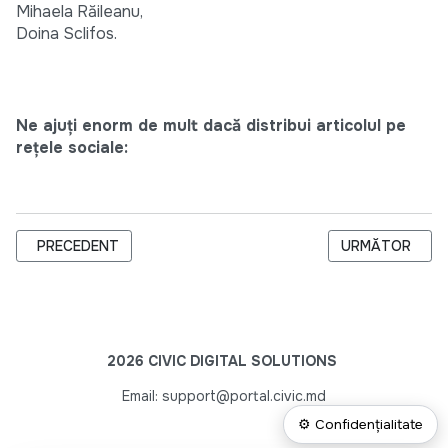
Mihaela Răileanu,
Doina Sclifos.
Ne ajuți enorm de mult dacă distribui articolul pe
rețele sociale:
ARTICOL PRECEDENT: RAIOANELE RÂŞCANI ŞI CAHUL ANALIZ
ARTICOLUL URM
PRECEDENT
URMĂTOR
2026 CIVIC DIGITAL SOLUTIONS
Email: support@portal.civic.md
⚙ Confidențialitate